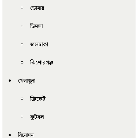
ডোমার
ডিমলা
জলঢাকা
কিশোরগঞ্জ
খেলাধুলা
ক্রিকেট
ফুটবল
বিনোদন