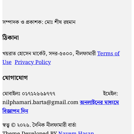
সম্পাদক ও প্রকাশক: মোঃ শীষ রহমান
ঠিকানা
খয়রাত হোসেন মার্কেট, সদর-৫৩০০, নীলফামারী
Terms of
Use
Privacy Policy
যোগাযোগ
মোবাইলঃ ০১৭১২৬৬৯৭৭৭ ইমেইল:
nilphamari.barta@gmail.com
অনলাইনের মাধ্যমে
বিজ্ঞাপন দিন
স্বত্ত্ব © ২০২৬. দৈনিক নীলফামারী বার্তা
Theme Developed BY
Nayem Hasan