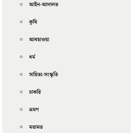
আইন-আদালত
কৃষি
আবহাওয়া
ধর্ম
সাহিত্য-সংস্কৃতি
চাকরি
ভ্রমণ
মতামত