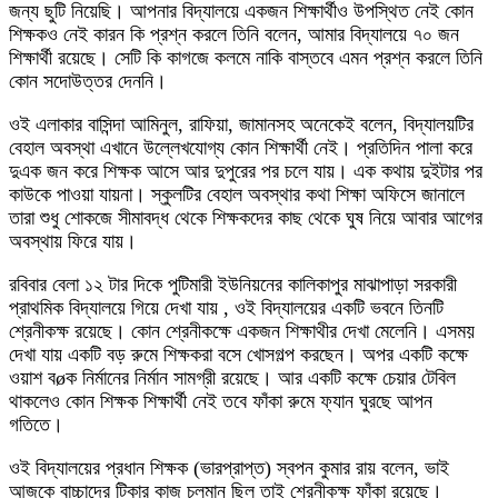
জন্য ছুটি নিয়েছি। আপনার বিদ্যালয়ে একজন শিক্ষার্থীও উপস্থিত নেই কোন
শিক্ষকও নেই কারন কি প্রশ্ন করলে তিনি বলেন, আমার বিদ্যালয়ে ৭০ জন
শিক্ষার্থী রয়েছে। সেটি কি কাগজে কলমে নাকি বাস্তবে এমন প্রশ্ন করলে তিনি
কোন সদোউত্তর দেননি।
ওই এলাকার বাসিন্দা আমিনুল, রাফিয়া, জামানসহ অনেকেই বলেন, বিদ্যালয়টির
বেহাল অবস্থা এখানে উল্লেখযোগ্য কোন শিক্ষার্থী নেই। প্রতিদিন পালা করে
দুএক জন করে শিক্ষক আসে আর দুপুরের পর চলে যায়। এক কথায় দুইটার পর
কাউকে পাওয়া যায়না। স্কুলটির বেহাল অবস্থার কথা শিক্ষা অফিসে জানালে
তারা শুধু শোকজে সীমাবদ্ধ থেকে শিক্ষকদের কাছ থেকে ঘুষ নিয়ে আবার আগের
অবস্থায় ফিরে যায়।
রবিবার বেলা ১২ টার দিকে পুটিমারী ইউনিয়নের কালিকাপুর মাঝাপাড়া সরকারী
প্রাথমিক বিদ্যালয়ে গিয়ে দেখা যায় , ওই বিদ্যালয়ের একটি ভবনে তিনটি
শ্রেনীকক্ষ রয়েছে। কোন শ্রেনীকক্ষে একজন শিক্ষাথীর দেখা মেলেনি। এসময়
দেখা যায় একটি বড় রুমে শিক্ষকরা বসে খোসগল্প করছেন। অপর একটি কক্ষে
ওয়াশ বøক নির্মানের নির্মান সামগ্রী রয়েছে। আর একটি কক্ষে চেয়ার টেবিল
থাকলেও কোন শিক্ষক শিক্ষার্থী নেই তবে ফাঁকা রুমে ফ্যান ঘুরছে আপন
গতিতে।
ওই বিদ্যালয়ের প্রধান শিক্ষক (ভারপ্রাপ্ত) স্বপন কুমার রায় বলেন, ভাই
আজকে বাচ্চাদের টিকার কাজ চলমান ছিল তাই শ্রেনীকক্ষ ফাঁকা রয়েছে।