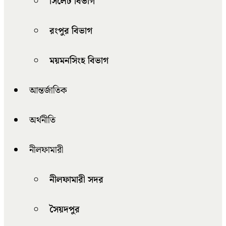
সিলেট বিভাগ
রংপুর বিভাগ
ময়মনসিংহ বিভাগ
আন্তর্জাতিক
অর্থনীতি
নীলফামারী
নীলফামারী সদর
সৈয়দপুর