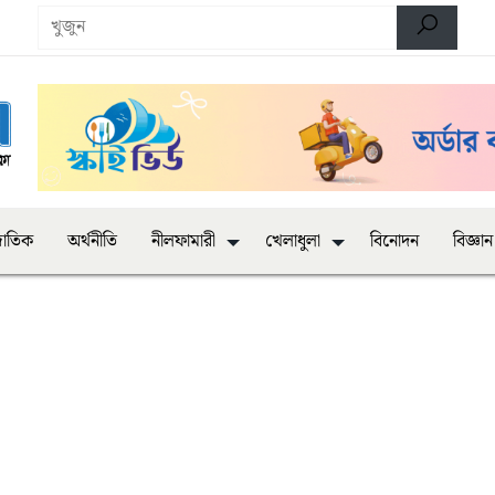
জাতিক
অর্থনীতি
নীলফামারী
খেলাধুলা
বিনোদন
বিজ্ঞান