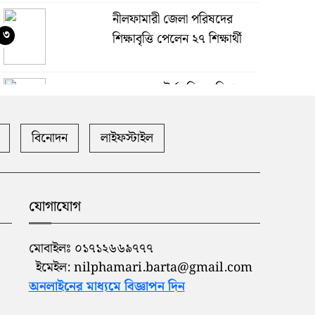
নীলফামারী জেলা পরিষদের
৩
শিক্ষাবৃত্তি পেলেন ২৭ শিক্ষার্থী
দ্রব্য মূল্যেরউর্দ্ধগতির প্রতিবাদে
৪
নীলফামারীতে ১১ দলীয়
ঐক্যেরস্মারকলিপি
বিনোদন
লাইফস্টাইল
আন্তর্জাতিক শিক্ষা নেতৃত্বের
৫
সম্মাননা পেলেন সৈয়দপুর
ক্যান্টনমেন্ট
যোগাযোগ
নীলফামারীতে পরিবেশ
মোবাইলঃ ০১৭১২৬৬৯৭৭৭
৬
সচেতনতায় ‘ক্লাইমেট ক্যাম্প’
ইমেইল: nilphamari.barta@gmail.com
অনুষ্ঠিত
অনলাইনের মাধ্যমে বিজ্ঞাপন দিন
নীলফামারীতে নানা আয়োজনে