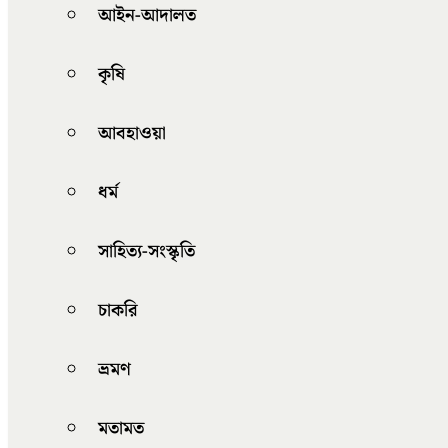
আইন-আদালত
কৃষি
আবহাওয়া
ধর্ম
সাহিত্য-সংস্কৃতি
চাকরি
ভ্রমণ
মতামত