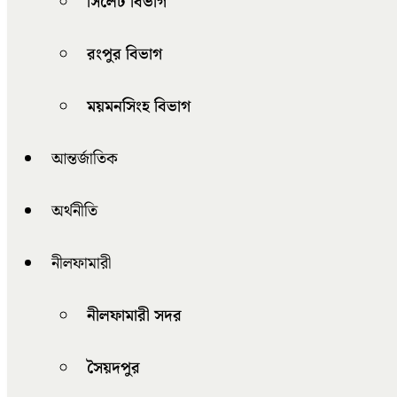
সিলেট বিভাগ
রংপুর বিভাগ
ময়মনসিংহ বিভাগ
আন্তর্জাতিক
অর্থনীতি
নীলফামারী
নীলফামারী সদর
সৈয়দপুর