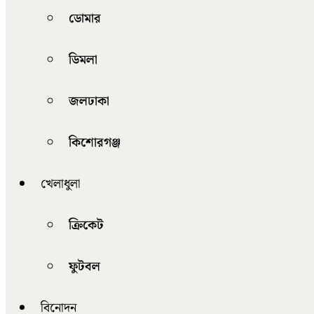
ডোমার
ডিমলা
জলঢাকা
কিশোরগঞ্জ
খেলাধুলা
ক্রিকেট
ফুটবল
বিনোদন