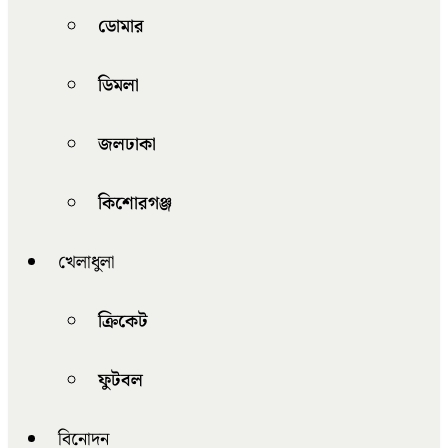
ডোমার
ডিমলা
জলঢাকা
কিশোরগঞ্জ
খেলাধুলা
ক্রিকেট
ফুটবল
বিনোদন