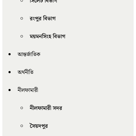
সিলেট বিভাগ
রংপুর বিভাগ
ময়মনসিংহ বিভাগ
আন্তর্জাতিক
অর্থনীতি
নীলফামারী
নীলফামারী সদর
সৈয়দপুর