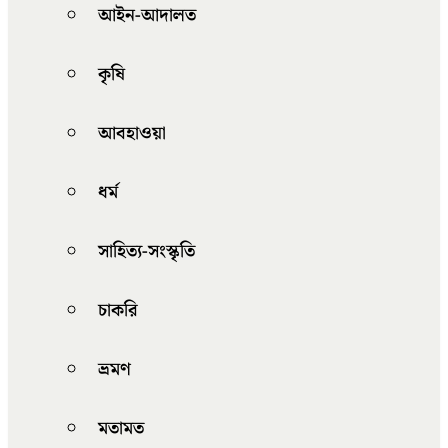
আইন-আদালত
কৃষি
আবহাওয়া
ধর্ম
সাহিত্য-সংস্কৃতি
চাকরি
ভ্রমণ
মতামত