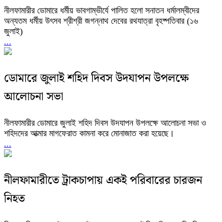
নীলফামারীর ডোমারে ধর্মীয় ভাবগাম্ভীর্যে পালিত হলো সনাতন ধর্মালম্বীদের
অন্যতম ধর্মীয় উৎসব শ্রীশ্রী জগন্নাথ দেবের রথযাত্রা বৃহষ্পতিবার (১৬
জুলাই)
...
ডোমারে জুলাই শহিদ দিবস উদযাপন উপলক্ষে
আলোচনা সভা
নীলফামারীর ডোমারে জুলাই শহিদ দিবস উদযাপন উপলক্ষে আলোচনা সভা ও
শহিদদের আত্মার মাগফেরাত কামনা করে মোনাজাত করা হয়েছে।
...
নীলফামারীতে ট্রাকচাপায় একই পরিবারের চারজন
নিহত