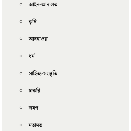
আইন-আদালত
কৃষি
আবহাওয়া
ধর্ম
সাহিত্য-সংস্কৃতি
চাকরি
ভ্রমণ
মতামত