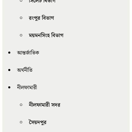
সিলেট বিভাগ
রংপুর বিভাগ
ময়মনসিংহ বিভাগ
আন্তর্জাতিক
অর্থনীতি
নীলফামারী
নীলফামারী সদর
সৈয়দপুর