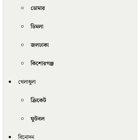
ডোমার
ডিমলা
জলঢাকা
কিশোরগঞ্জ
খেলাধুলা
ক্রিকেট
ফুটবল
বিনোদন