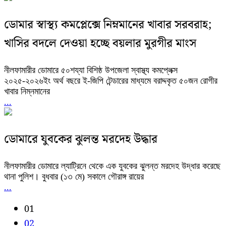
ডোমার স্বাস্থ্য কমপ্লেক্সে নিম্নমানের খাবার সরবরাহ;
খাসির বদলে দেওয়া হচ্ছে বয়লার মুরগীর মাংস
নীলফামারীর ডোমারে ৫০শয্যা বিশিষ্ঠ উপজেলা স্বাস্থ্য কমপ্লেক্স
২০২৫-২০২৬ইং অর্থ বছরে ই-জিপি টেন্ডারের মাধ্যমে বরাদ্দকৃত ৫০জন রোগীর
খাবার নিম্নমানের
...
ডোমারে যুবকের ঝুলন্ত মরদেহ উদ্ধার
নীলফামারীর ডোমারে ল্যাট্রিনে থেকে এক যুবকের ঝুলন্ত মরদেহ উদ্ধার করেছে
থানা পুলিশ। বুধবার (১৩ মে) সকালে গৌরাঙ্গ রায়ের
...
01
02