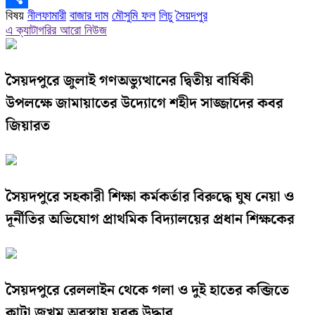
বিষয়
নীলফামারী
বাজার দাম
মৌসুমি ফল
লিচু
সৈয়দপুর
Link
Share
এ ক্যাটাগরির আরো নিউজ
সৈয়দপুরে জুলাই গণঅভ্যুত্থানের দ্বিতীয় বার্ষিকী
উপলক্ষে জামায়াতের উদ্যোগে শহীদ সাজ্জাদের কবর
জিয়ারত
সৈয়দপুরে সহকারী শিক্ষা কর্মকর্তার বিরুদ্ধে ঘুষ নেয়া ও
দূর্নীতির অভিযোগ প্রাথমিক বিদ্যালয়ের প্রধান শিক্ষকের
সৈয়দপুরে রেললাইন থেকে গলা ও দুই হাতের কব্জিতে
কাটা জখম অবস্থায় যুবক উদ্ধার