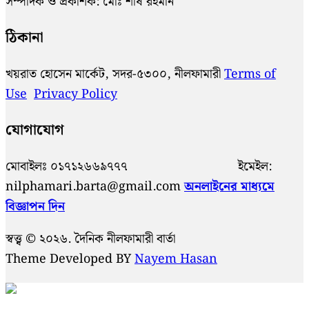
সম্পাদক ও প্রকাশক: মোঃ শীষ রহমান
ঠিকানা
খয়রাত হোসেন মার্কেট, সদর-৫৩০০, নীলফামারী
Terms of
Use
Privacy Policy
যোগাযোগ
মোবাইলঃ ০১৭১২৬৬৯৭৭৭ ইমেইল:
nilphamari.barta@gmail.com
অনলাইনের মাধ্যমে
বিজ্ঞাপন দিন
স্বত্ত্ব © ২০২৬. দৈনিক নীলফামারী বার্তা
Theme Developed BY
Nayem Hasan