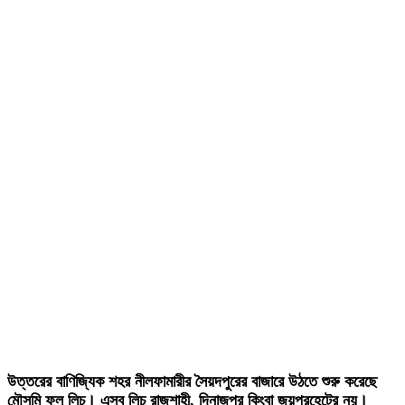
উত্তরের বাণিজ্যিক শহর নীলফামারীর সৈয়দপুরের বাজারে উঠতে শুরু করেছে
মৌসুমি ফল লিচু। এসব লিচু রাজশাহী, দিনাজপুর কিংবা জয়পুরহেটের নয়।