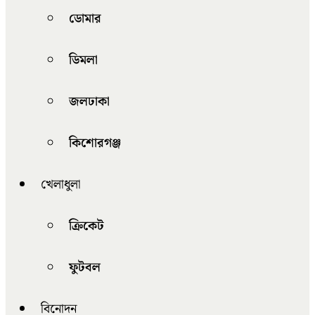
ডোমার
ডিমলা
জলঢাকা
কিশোরগঞ্জ
খেলাধুলা
ক্রিকেট
ফুটবল
বিনোদন