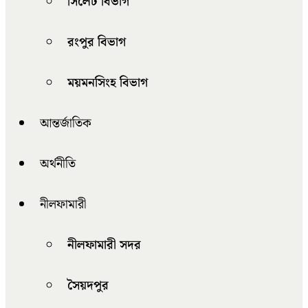
সিলেট বিভাগ
রংপুর বিভাগ
ময়মনসিংহ বিভাগ
আন্তর্জাতিক
অর্থনীতি
নীলফামারী
নীলফামারী সদর
সৈয়দপুর