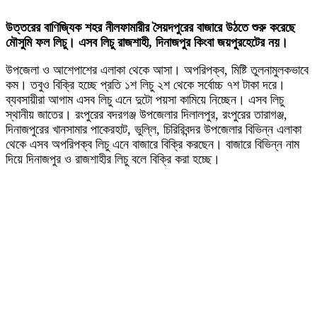
উত্তরের বাণিজ্যিক শহর নীলফামারীর সৈয়দপুরের বাজারে উঠতে শুরু করেছে
মৌসুমি ফল লিচু। এসব লিচু রাজশাহী, দিনাজপুর কিংবা জয়পুরহেটের নয়।
উপজেলা ও আশেপাশের এলাকা থেকে আসা। অপরিপক্ব, মিষ্টি তুলনামুলকভাবে
কম। তবুও বিক্রি হচ্ছে প্রতি ১শ লিচু ২শ থেকে সর্বোচ্চ ৭শ টাকা দরে।
ব্যবসায়ীরা আগাম এসব লিচু এনে দুটো পয়সা কামিয়ে নিচ্ছেন। এসব লিচু
স্থানীয় জাতের।
রংপুরের বদরগঞ্জ উপজেলার দিলালপুর, রংপুরের তারাগঞ্জ,
দিনাজপুরের খানসামার পাকেরহাট, ভুল্লি, চিরিরিবন্দর উপজেলার বিভিন্ন এলাকা
থেকে এসব অপরিপক্ব লিচু এনে বাজারে বিক্রি করছেন। বাজারে বিভিন্ন নাম
দিয়ে দিনাজপুর ও রাজশাহীর লিচু বলে বিক্রি করা হচ্ছে।