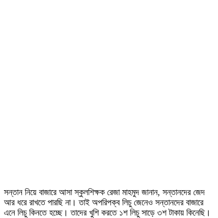
সন্তান নিয়ে বাজারে আসা স্কুলশিক্ষক রেজা মাহমুদ জানান, সন্তানদের জেদ
আর ধরে রাখতে পারছি না। তাই অপরিপক্ব লিচু জেনেও সন্তানদের বাজারে
এনে লিচু কিনতে হচ্ছে। তাদের খুশি করতে ১শ লিচু সাড়ে ৩শ টাকায় কিনেছি।