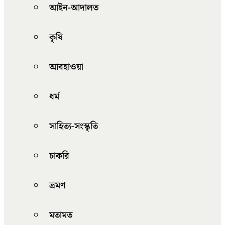
আইন-আদালত
কৃষি
আবহাওয়া
ধর্ম
সাহিত্য-সংস্কৃতি
চাকরি
ভ্রমণ
মতামত