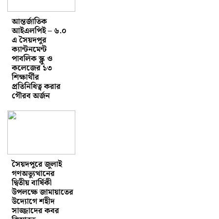
আন্তর্জাতিক
আইএলপিই – ৬.০
এ সৈয়দপুর
ক্যান্টনমেন্ট
পাবলিক স্ক্লু ও
কলেজের ১৩
শিক্ষার্থীর
প্রতিনিধিত্ব করার
গৌরব অর্জন
সৈয়দপুরে জুলাই
গণঅভ্যুত্থানের
দ্বিতীয় বার্ষিকী
উপলক্ষে জামায়াতের
উদ্যোগে শহীদ
সাজ্জাদের কবর