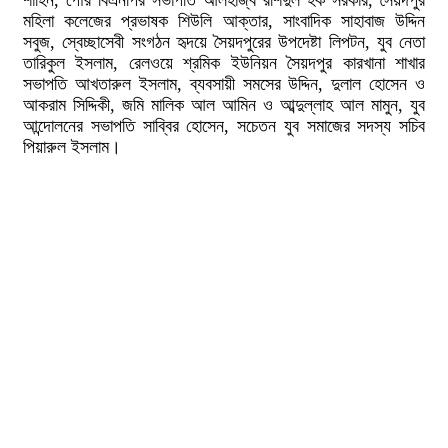
শাহিন, পৌর বিএনপির সভাপতি আলহাজ্ব রশিদুল হক সরকার, সৈয়দপুর
মহিলা কলেজের প্রভাষক শিউলি আক্তার, সাংবাদিক সাহাবাজ উদ্দিন
সবুজ, স্বেচ্ছাসেবী সংগঠন হৃদয়ে সৈয়দপুরের উপদেষ্টা লিপটন, যুব নেতা
তারিকুল ইসলাম, রেলওয়ে শ্রমিক ইউনিয়ন সৈয়দপুর কারখানা শাখার
সভাপতি আখতারুল ইসলাম, ব্যবসায়ী সমসের উদ্দিন, দুলাল হোসেন ও
আকরাম সিদ্দিকী, জমি মালিক আল আমিন ও আব্দুল্লাহ আল মামুন, যুব
আন্দোলনের সভাপতি সাব্বির হোসেন, সচেতন যুব সমাজের সদস্য সচিব
পিয়ারুল ইসলাম।