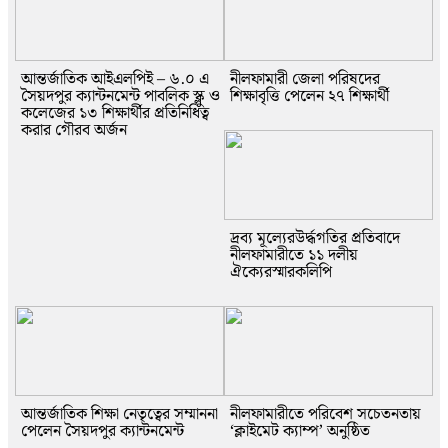
আন্তর্জাতিক আইএলপিই – ৬.০ এ
নীলফামারী জেলা পরিষদের
সৈয়দপুর ক্যান্টনমেন্ট পাবলিক স্ক্লু ও
শিক্ষাবৃত্তি পেলেন ২৭ শিক্ষার্থী
কলেজের ১৩ শিক্ষার্থীর প্রতিনিধিত্ব
করার গৌরব অর্জন
দ্রব্য মূল্যেরউর্দ্ধগতির প্রতিবাদে
নীলফামারীতে ১১ দলীয়
ঐক্যেরস্মারকলিপি
আন্তর্জাতিক শিক্ষা নেতৃত্বের সম্মাননা
নীলফামারীতে পরিবেশ সচেতনতায়
পেলেন সৈয়দপুর ক্যান্টনমেন্ট
‘ক্লাইমেট ক্যাম্প’ অনুষ্ঠিত