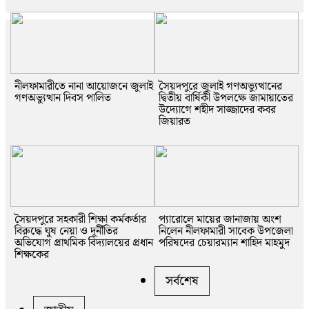
নীলফামারীতে নানা আয়োজনে জুলাই
সৈয়দপুরে জুলাই গণঅভ্যুত্থানের
গণঅভ্যুত্থান দিবস পালিত
দ্বিতীয় বার্ষিকী উপলক্ষে জামায়াতের
উদ্যোগে শহীদ সাজ্জাদের কবর
জিয়ারত
সৈয়দপুরে সহকারী শিক্ষা কর্মকর্তার
প্যারোলে মায়ের জানাজায় অংশ
বিরুদ্ধে ঘুষ নেয়া ও দূর্নীতির
নিলেন নীলফামারী সাবেক উপজেলা
অভিযোগ প্রাথমিক বিদ্যালয়ের প্রধান
পরিষদের চেয়ারম্যান শাহিদ মাহমুদ
শিক্ষকের
সর্বশেষ