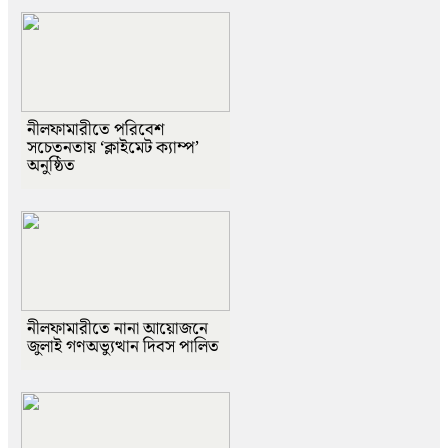
নীলফামারীতে পরিবেশ
সচেতনতায় ‘ক্লাইমেট ক্যাম্প’
অনুষ্ঠিত
নীলফামারীতে নানা আয়োজনে
জুলাই গণঅভ্যুত্থান দিবস পালিত