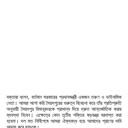
বক্তারা বলেন, বর্তমান সরকারের প্রধানমন্ত্রী একজন তরুণ ও ডাইনামিক
নেতা। আমরা আশা করি সৈয়দপুরের গুরুত্ব বিবেচনা করে তাঁর প্রতিশ্রুতি
অনুযায়ী সৈয়দপুর বিমানবন্দরকে প্রাধান্য দিয়ে দ্রুত আন্তর্জাতিক করার
ব্যবস্থা নিবেন। এক্ষেত্রে কোন তৃতীয় শক্তির ষড়যন্ত্র বরদাস্ত করা
হবেনা। দল মত নির্বিশেষে আমরা ঐক্যবদ্ধ হয়ে আমাদের প্রাণের দাবি
আদায় করে ছাড়বো।