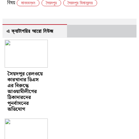
বিষয়
মানববন্ধন
সৈয়দপুর
সৈয়দপুর বিমানবন্দর
এ ক্যাটাগরির আরো নিউজ
সৈয়দপুর রেলওয়ে
কারখানার ডিএস
এর বিরুদ্ধে
আওয়ামীলীগের
ঠিকাদারদের
পূনর্বাসনের
অভিযোগ