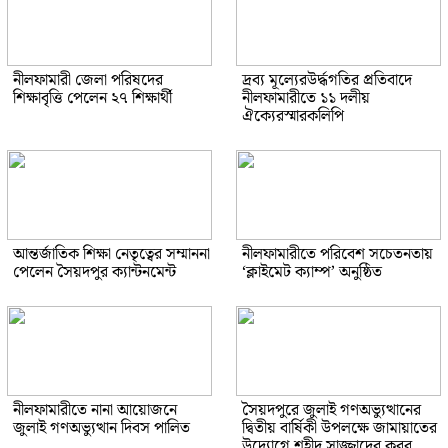
নীলফামারী জেলা পরিষদের
দ্রব্য মূল্যেরউর্দ্ধগতির প্রতিবাদে
শিক্ষাবৃত্তি পেলেন ২৭ শিক্ষার্থী
নীলফামারীতে ১১ দলীয়
ঐক্যেরস্মারকলিপি
আন্তর্জাতিক শিক্ষা নেতৃত্বের সম্মাননা
নীলফামারীতে পরিবেশ সচেতনতায়
পেলেন সৈয়দপুর ক্যান্টনমেন্ট
‘ক্লাইমেট ক্যাম্প’ অনুষ্ঠিত
নীলফামারীতে নানা আয়োজনে
সৈয়দপুরে জুলাই গণঅভ্যুত্থানের
জুলাই গণঅভ্যুত্থান দিবস পালিত
দ্বিতীয় বার্ষিকী উপলক্ষে জামায়াতের
উদ্যোগে শহীদ সাজ্জাদের কবর