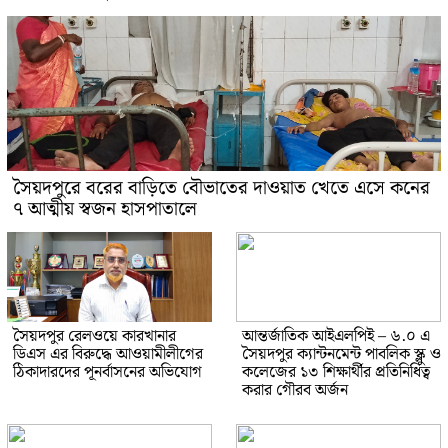
সৈয়দপুরে বরের বাড়িতে বৌভাতের দাওয়াত খেতে এসে কনের
৭ আত্মীয় স্বজন হাসপাতালে
সৈয়দপুর রেলওয়ে কারখানার
আন্তর্জাতিক আইএলপিই – ৬.০ এ
ডিএস এর বিরুদ্ধে আওয়ামীলীগের
সৈয়দপুর ক্যান্টনমেন্ট পাবলিক স্ক্লু ও
ঠিকাদারদের পূনর্বাসনের অভিযোগ
কলেজের ১৩ শিক্ষার্থীর প্রতিনিধিত্ব
করার গৌরব অর্জন