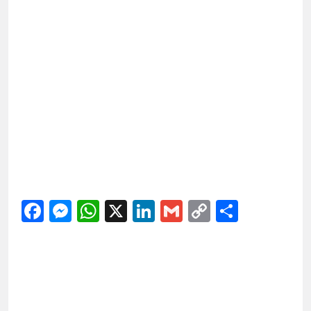
Facebook
Messenger
WhatsApp
X
LinkedIn
Gmail
Copy
Share
Link