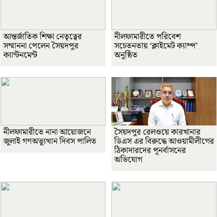
আন্তর্জাতিক শিক্ষা নেতৃত্বের
নীলফামারীতে পরিবেশ
সম্মাননা পেলেন সৈয়দপুর
সচেতনতায় ‘ক্লাইমেট ক্যাম্প’
ক্যান্টনমেন্ট
অনুষ্ঠিত
নীলফামারীতে নানা আয়োজনে
সৈয়দপুর রেলওয়ে কারখানার
জুলাই গণঅভ্যুত্থান দিবস পালিত
ডিএস এর বিরুদ্ধে আওয়ামীলীগের
ঠিকাদারদের পূনর্বাসনের
অভিযোগ