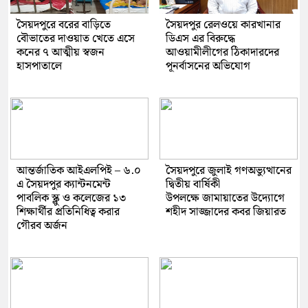
সৈয়দপুরে বরের বাড়িতে
সৈয়দপুর রেলওয়ে কারখানার
বৌভাতের দাওয়াত খেতে এসে
ডিএস এর বিরুদ্ধে
কনের ৭ আত্মীয় স্বজন
আওয়ামীলীগের ঠিকাদারদের
হাসপাতালে
পূনর্বাসনের অভিযোগ
আন্তর্জাতিক আইএলপিই – ৬.০
সৈয়দপুরে জুলাই গণঅভ্যুত্থানের
এ সৈয়দপুর ক্যান্টনমেন্ট
দ্বিতীয় বার্ষিকী
পাবলিক স্ক্লু ও কলেজের ১৩
উপলক্ষে জামায়াতের উদ্যোগে
শিক্ষার্থীর প্রতিনিধিত্ব করার
শহীদ সাজ্জাদের কবর জিয়ারত
গৌরব অর্জন