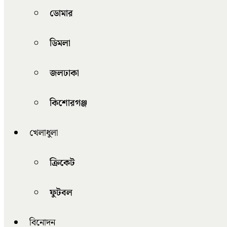
ডোমার
ডিমলা
জলঢাকা
কিশোরগঞ্জ
খেলাধুলা
ক্রিকেট
ফুটবল
বিনোদন