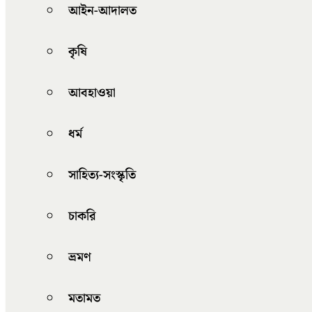
আইন-আদালত
কৃষি
আবহাওয়া
ধর্ম
সাহিত্য-সংস্কৃতি
চাকরি
ভ্রমণ
মতামত