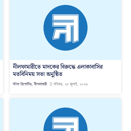
নীলফামারীতে মাদকের বিরুদ্ধে এলাকাবাসির
মতবিনিময় সভা অনুুষ্ঠিত
স্টাফ রিপোর্টার, নীলফামারী
শনিবার, ২৫ জুলাই, ২০২৬