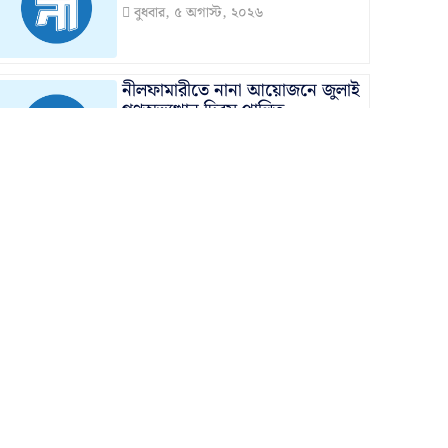
বুধবার, ৫ অগাস্ট, ২০২৬
নীলফামারীতে নানা আয়োজনে জুলাই
গণঅভ্যুত্থান দিবস পালিত
বুধবার, ৫ অগাস্ট, ২০২৬
নীলফামারীতে পরিবেশ সচেতনতায়
‘ক্লাইমেট ক্যাম্প’ অনুষ্ঠিত
বুধবার, ৫ অগাস্ট, ২০২৬
সৈয়দপুরে জুলাই গণঅভ্যুত্থানের
দ্বিতীয় বার্ষিকী উপলক্ষে জামায়াতের
উদ্যোগে শহীদ সাজ্জাদের কবর
জিয়ারত
বুধবার, ৫ অগাস্ট, ২০২৬