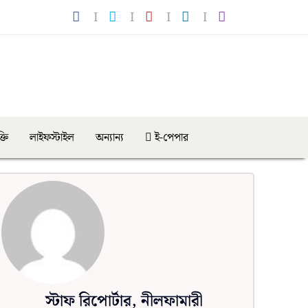
্তি
লাইফস্টাইল
অন্যান্য
ই-পেপার
স্টাফ রিপোর্টার, নীলফামারী