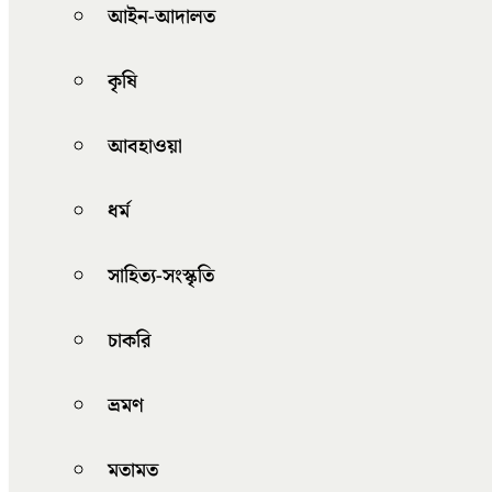
আইন-আদালত
কৃষি
আবহাওয়া
ধর্ম
সাহিত্য-সংস্কৃতি
চাকরি
ভ্রমণ
মতামত