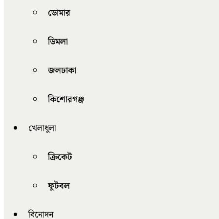
ডোমার
ডিমলা
জলঢাকা
কিশোরগঞ্জ
খেলাধুলা
ক্রিকেট
ফুটবল
বিনোদন