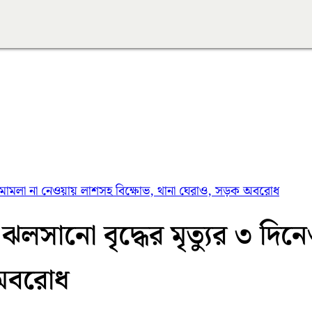
েও মামলা না নেওয়ায় লাশসহ বিক্ষোভ, থানা ঘেরাও, সড়ক অবরোধ
লসানো বৃদ্ধের মৃত্যুর ৩ দি
 অবরোধ