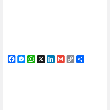
Facebook
Messenger
WhatsApp
X
LinkedIn
Gmail
Copy
Share
Link