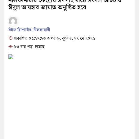
নীলফামারীর কেন্দ্রীয় ঈদগাহ মাঠে সকাল আটটায়
ঈদুল আযহার জামাত অনুষ্ঠিত হবে
স্টাফ রিপোর্টার, নীলফামারী
প্রকাশিত ০৫:১৭:২৩ অপরাহ্ন, বুধবার, ২৭ মে ২০২৬
৮৫ বার পড়া হয়েছে