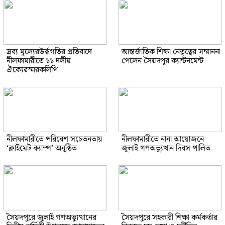
দ্রব্য মূল্যেরউর্দ্ধগতির প্রতিবাদে
আন্তর্জাতিক শিক্ষা নেতৃত্বের সম্মাননা
নীলফামারীতে ১১ দলীয়
পেলেন সৈয়দপুর ক্যান্টনমেন্ট
ঐক্যেরস্মারকলিপি
নীলফামারীতে পরিবেশ সচেতনতায়
নীলফামারীতে নানা আয়োজনে
‘ক্লাইমেট ক্যাম্প’ অনুষ্ঠিত
জুলাই গণঅভ্যুত্থান দিবস পালিত
সৈয়দপুরে জুলাই গণঅভ্যুত্থানের
সৈয়দপুরে সহকারী শিক্ষা কর্মকর্তার