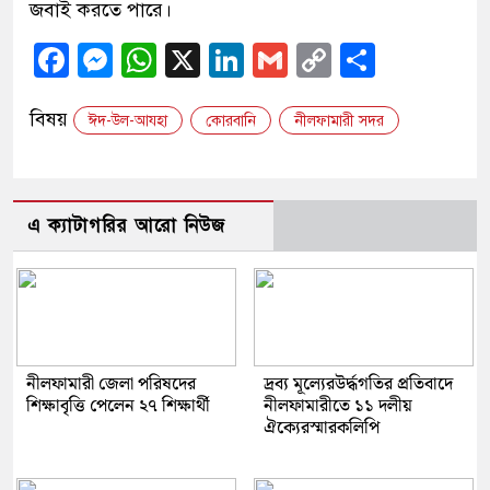
জবাই করতে পারে।
Facebook
Messenger
WhatsApp
X
LinkedIn
Gmail
Copy
Share
Link
বিষয়
ঈদ-উল-আযহা
কোরবানি
নীলফামারী সদর
এ ক্যাটাগরির আরো নিউজ
নীলফামারী জেলা পরিষদের
দ্রব্য মূল্যেরউর্দ্ধগতির প্রতিবাদে
শিক্ষাবৃত্তি পেলেন ২৭ শিক্ষার্থী
নীলফামারীতে ১১ দলীয়
ঐক্যেরস্মারকলিপি