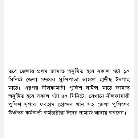
তবে জেলার প্রথম জামাত অনুষ্ঠিত হবে সকাল ৭টা ১৫
মিনিটে জেলা সদরের মুন্সিপাড়া আহলে হাদীছ ঈদগাহ
মাঠে। এরপর নীলফামারী পুলিশ লাইন্স মাঠে জামাত
অনুষ্ঠিত হবে সকাল ৭টা ৪৫ মিনিটে। সেখানে নীলফামারী
পুলিশ সুপার ফরহাদ হোসেন খাঁন সহ জেলা পুলিশের
উর্ধ্বতন কর্মকর্তা-কর্মচারীরা ঈদের নামাজ আদায় করবেন।