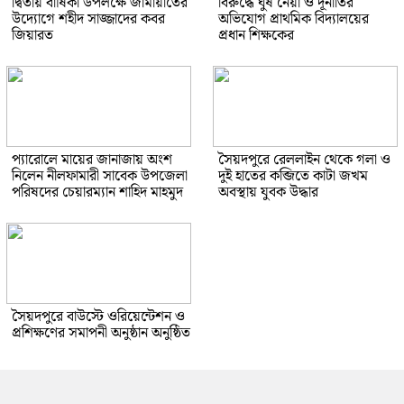
দ্বিতীয় বার্ষিকী উপলক্ষে জামায়াতের
বিরুদ্ধে ঘুষ নেয়া ও দূর্নীতির
উদ্যোগে শহীদ সাজ্জাদের কবর
অভিযোগ প্রাথমিক বিদ্যালয়ের
জিয়ারত
প্রধান শিক্ষকের
প্যারোলে মায়ের জানাজায় অংশ
সৈয়দপুরে রেললাইন থেকে গলা ও
নিলেন নীলফামারী সাবেক উপজেলা
দুই হাতের কব্জিতে কাটা জখম
পরিষদের চেয়ারম্যান শাহিদ মাহমুদ
অবস্থায় যুবক উদ্ধার
সৈয়দপুরে বাউস্টে ওরিয়েন্টেশন ও
প্রশিক্ষণের সমাপনী অনুষ্ঠান অনুষ্ঠিত