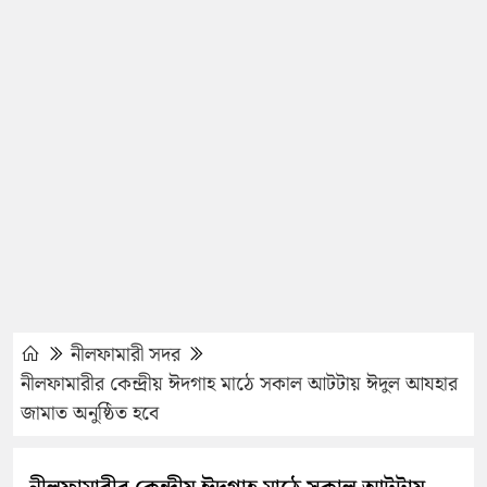
নীলফামারী সদর
নীলফামারীর কেন্দ্রীয় ঈদগাহ মাঠে সকাল আটটায় ঈদুল আযহার
জামাত অনুষ্ঠিত হবে