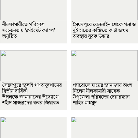
নীলফামারীতে পরিবেশ
সৈয়দপুরে রেললাইন থেকে গলা ও
সচেতনতায় ‘ক্লাইমেট ক্যাম্প’
দুই হাতের কব্জিতে কাটা জখম
অনুষ্ঠিত
অবস্থায় যুবক উদ্ধার
সৈয়দপুরে জুলাই গণঅভ্যুত্থানের
প্যারোলে মায়ের জানাজায় অংশ
দ্বিতীয় বার্ষিকী
নিলেন নীলফামারী সাবেক
উপলক্ষে জামায়াতের উদ্যোগে
উপজেলা পরিষদের চেয়ারম্যান
শহীদ সাজ্জাদের কবর জিয়ারত
শাহিদ মাহমুদ