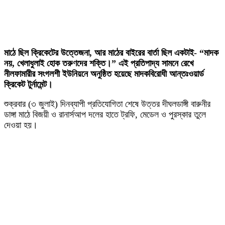
মাঠে ছিল ক্রিকেটের উত্তেজনা, আর মাঠের বাইরের বার্তা ছিল একটাই- “মাদক
নয়, খেলাধুলাই হোক তরুণদের শক্তি।” এই প্রতিপাদ্য সামনে রেখে
নীলফামারীর সংগলশী ইউনিয়নে অনুষ্ঠিত হয়েছে মাদকবিরোধী আন্তঃওয়ার্ড
ক্রিকেট টুর্নামেন্ট।
শুক্রবার (৩ জুলাই) দিনব্যাপী প্রতিযোগিতা শেষে উত্তর দীঘলডাঙ্গী বারুনীর
ডাঙ্গা মাঠে বিজয়ী ও রানার্সআপ দলের হাতে ট্রফি, মেডেল ও পুরস্কার তুলে
দেওয়া হয়।