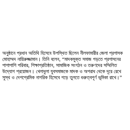
অনুষ্ঠানে প্রধান অতিথি হিসেবে উপস্থিত ছিলেন নীলফামারীর জেলা প্রশাসক
মোহাম্মদ নায়িরুজ্জামান। তিনি বলেন, “মাদকমুক্ত সমাজ গড়তে প্রশাসনের
পাশাপাশি পরিবার, শিক্ষাপ্রতিষ্ঠান, সামাজিক সংগঠন ও তরুণদের সম্মিলিত
উদ্যোগ প্রয়োজন। খেলাধুলা যুবসমাজকে মাদক ও অপরাধ থেকে দূরে রেখে
সুস্থ ও দেশপ্রেমিক নাগরিক হিসেবে গড়ে তুলতে গুরুত্বপূর্ণ ভূমিকা রাখে।”