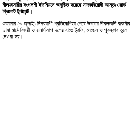
নীলফামারীর সংগলশী ইউনিয়নে অনুষ্ঠিত হয়েছে মাদকবিরোধী আন্তঃওয়ার্ড
ক্রিকেট টুর্নামেন্ট।
শুক্রবার (৩ জুলাই) দিনব্যাপী প্রতিযোগিতা শেষে উত্তর দীঘলডাঙ্গী বারুনীর
ডাঙ্গা মাঠে বিজয়ী ও রানার্সআপ দলের হাতে ট্রফি, মেডেল ও পুরস্কার তুলে
দেওয়া হয়।