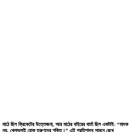
মাঠে ছিল ক্রিকেটের উত্তেজনা, আর মাঠের বাইরের বার্তা ছিল একটাই- “মাদক
নয়, খেলাধুলাই হোক তরুণদের শক্তি।” এই প্রতিপাদ্য সামনে রেখে