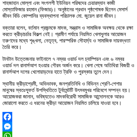
শাহজাহান মোল্লা এবং সংগলশী ইউনিয়ন পরিষদের চেয়ারম্যান কাজী
মোস্তাফিজার রহমান (ফিজার)। অনুষ্ঠানের প্রধান পৃষ্ঠপোষক ছিলেন মেসার্স
জীবন বিডি কোম্পানির ব্যবস্থাপনা পরিচালক মো. জুয়েল রানা জীবন।
বক্তারা বলেন, বর্তমান প্রজন্মকে মাদক, সন্ত্রাস ও সামাজিক অবক্ষয় থেকে রক্ষা
করতে ক্রীড়াচর্চার বিকল্প নেই। গ্রামীণ পর্যায়ে নিয়মিত খেলাধুলার আয়োজন
তরুণদের মধ্যে শৃঙ্খলা, নেতৃত্ব, পারস্পরিক সৌহার্দ্য ও সামাজিক দায়বদ্ধতা
তৈরি করে।
টানটান উত্তেজনার ফাইনালে ৭ নম্বর ওয়ার্ড দল চ্যাম্পিয়ন এবং ৬ নম্বর
ওয়ার্ড দল রানার্সআপ হওয়ার গৌরব অর্জন করে। খেলা শেষে অতিথিরা বিজয়ী ও
রানার্সআপ দলের খেলোয়াড়দের হাতে ট্রফি ও পুরস্কার তুলে দেন।
স্থানীয় ক্রীড়াপ্রেমী, অভিভাবক, জনপ্রতিনিধি ও বিভিন্ন শ্রেণি-পেশার
মানুষের স্বতঃস্ফূর্ত উপস্থিতিতে টুর্নামেন্টটি উৎসবমুখর পরিবেশে সম্পন্ন হয়।
আয়োজকরা জানান, ভবিষ্যতেও মাদকবিরোধী সামাজিক আন্দোলনকে আরও
জোরালো করতে এ ধরনের ক্রীড়া আয়োজন নিয়মিত চালিয়ে যাওয়া হবে।
Facebook
Messenger