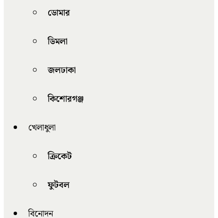
ডোমার
ডিমলা
জলঢাকা
কিশোরগঞ্জ
খেলাধুলা
ক্রিকেট
ফুটবল
বিনোদন