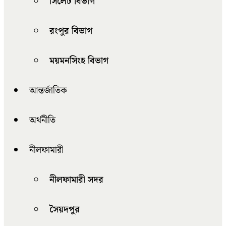
সিলেট বিভাগ
রংপুর বিভাগ
ময়মনসিংহ বিভাগ
আন্তর্জাতিক
অর্থনীতি
নীলফামারী
নীলফামারী সদর
সৈয়দপুর