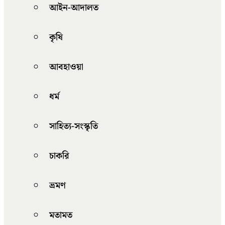
আইন-আদালত
কৃষি
আবহাওয়া
ধর্ম
সাহিত্য-সংস্কৃতি
চাকরি
ভ্রমণ
মতামত