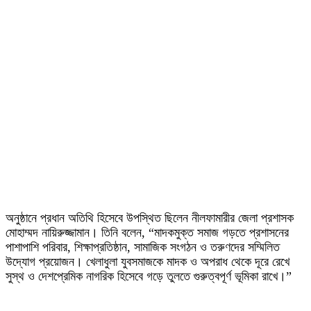
অনুষ্ঠানে প্রধান অতিথি হিসেবে উপস্থিত ছিলেন নীলফামারীর জেলা প্রশাসক
মোহাম্মদ নায়িরুজ্জামান। তিনি বলেন, “মাদকমুক্ত সমাজ গড়তে প্রশাসনের
পাশাপাশি পরিবার, শিক্ষাপ্রতিষ্ঠান, সামাজিক সংগঠন ও তরুণদের সম্মিলিত
উদ্যোগ প্রয়োজন। খেলাধুলা যুবসমাজকে মাদক ও অপরাধ থেকে দূরে রেখে
সুস্থ ও দেশপ্রেমিক নাগরিক হিসেবে গড়ে তুলতে গুরুত্বপূর্ণ ভূমিকা রাখে।”