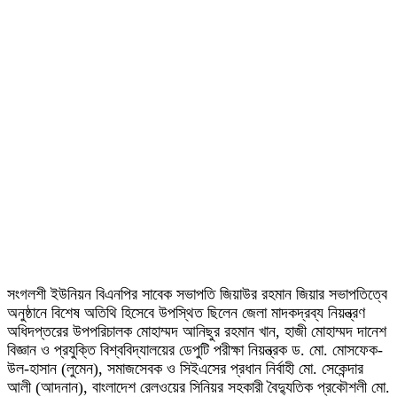
সংগলশী ইউনিয়ন বিএনপির সাবেক সভাপতি জিয়াউর রহমান জিয়ার সভাপতিত্বে
অনুষ্ঠানে বিশেষ অতিথি হিসেবে উপস্থিত ছিলেন জেলা মাদকদ্রব্য নিয়ন্ত্রণ
অধিদপ্তরের উপপরিচালক মোহাম্মদ আনিছুর রহমান খান, হাজী মোহাম্মদ দানেশ
বিজ্ঞান ও প্রযুক্তি বিশ্ববিদ্যালয়ের ডেপুটি পরীক্ষা নিয়ন্ত্রক ড. মো. মোসফেক-
উল-হাসান (লুমেন), সমাজসেবক ও সিইএসের প্রধান নির্বাহী মো. সেকেন্দার
আলী (আদনান), বাংলাদেশ রেলওয়ের সিনিয়র সহকারী বৈদ্যুতিক প্রকৌশলী মো.