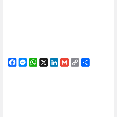
Facebook
Messenger
WhatsApp
X
LinkedIn
Gmail
Copy
Share
Link