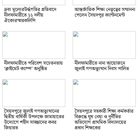
দ্রব্য মূল্যেরউর্দ্ধগতির প্রতিবাদে
আন্তর্জাতিক শিক্ষা নেতৃত্বের সম্মাননা
নীলফামারীতে ১১ দলীয়
পেলেন সৈয়দপুর ক্যান্টনমেন্ট
ঐক্যেরস্মারকলিপি
নীলফামারীতে পরিবেশ সচেতনতায়
নীলফামারীতে নানা আয়োজনে
‘ক্লাইমেট ক্যাম্প’ অনুষ্ঠিত
জুলাই গণঅভ্যুত্থান দিবস পালিত
সৈয়দপুরে জুলাই গণঅভ্যুত্থানের
সৈয়দপুরে সহকারী শিক্ষা কর্মকর্তার
দ্বিতীয় বার্ষিকী উপলক্ষে জামায়াতের
বিরুদ্ধে ঘুষ নেয়া ও দূর্নীতির
উদ্যোগে শহীদ সাজ্জাদের কবর
অভিযোগ প্রাথমিক বিদ্যালয়ের
জিয়ারত
প্রধান শিক্ষকের