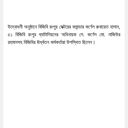
উদ্বোধনী অনুষ্ঠানে বিজিবি রংপুর সেক্টরের কমান্ডার কর্ণেল রুবায়েত হাসান,
৫১ বিজিবি রংপুর ব্যাটালিয়নের অধিনায়ক লে. কর্ণেল মো. নাজিউর
রহমানসহ বিজিবির ঊর্ধ্বতন কর্মকর্তারা উপস্থিত ছিলেন।