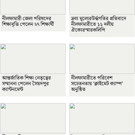
নীলফামারী জেলা পরিষদের
দ্রব্য মূল্যেরউর্দ্ধগতির প্রতিবাদে
শিক্ষাবৃত্তি পেলেন ২৭ শিক্ষার্থী
নীলফামারীতে ১১ দলীয়
ঐক্যেরস্মারকলিপি
আন্তর্জাতিক শিক্ষা নেতৃত্বের
নীলফামারীতে পরিবেশ
সম্মাননা পেলেন সৈয়দপুর
সচেতনতায় ‘ক্লাইমেট ক্যাম্প’
ক্যান্টনমেন্ট
অনুষ্ঠিত