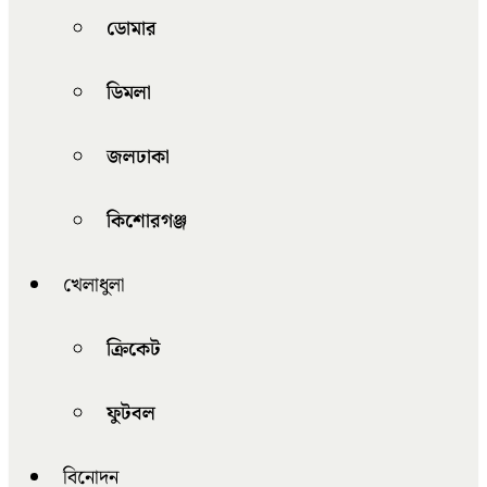
ডোমার
ডিমলা
জলঢাকা
কিশোরগঞ্জ
খেলাধুলা
ক্রিকেট
ফুটবল
বিনোদন