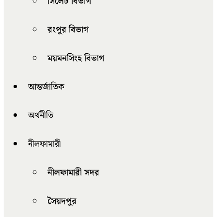
সিলেট বিভাগ
রংপুর বিভাগ
ময়মনসিংহ বিভাগ
আন্তর্জাতিক
অর্থনীতি
নীলফামারী
নীলফামারী সদর
সৈয়দপুর