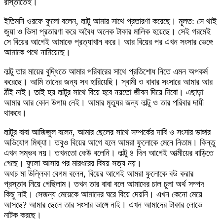
রাস্তাতেই।
ইতিমনি ওরফে ফুলো বলেন, লাল্টু আমার সাথে প্রতারণা করেছে। মূলত: সে থাই
জুয়া ও ভিসা প্রতারণা করে অবৈধ অনেক টাকার মালিক হয়েছে। সেই গরমেই
সে বিয়ের আগেই আমাকে প্রত্যাখান করে। আর বিয়ের পর এখন সংসার ভেঙ্গে
আমাকে পথে নামিয়েছে।
লাল্টু তার মায়ের বুদ্ধিতে আমার পরিবারের সাথে প্রতিশোধ নিতে এমন অপকর্ম
করেছে। আমি তাদের জন্য সব হারিয়েছি। স্বামী ও বাবার সংসারে আমার আর
ঠাঁই নাই। তাই হয় লাল্টুর সাথে বিয়ে হবে নয়তো জীবন দিয়ে দিবো। এছাড়া
আমার আর কোন উপায় নেই। আমার মৃত্যুর জন্য লাল্টু ও তার পরিবার দায়ী
থাকবে।
লাল্টুর বাবা আজিজুল বলেন, আমার ছেলের সাথে সম্পর্কের দাবি ও সংসার ভাঙ্গার
অভিযোগ মিথ্যা। তবুও বিয়ের আগে হলে আমরা ফুলোকে মেনে নিতাম। কিন্তু
এখন সম্ভব নয়। তখনতো কেউ বলেনি। লাল্টু ৪ দিন আগেই আত্মীয়ের বাড়িতে
গেছে। ফুলো আসার পর মারধরের বিষয় সত্য নয়।
অথচ মা উল্লিকা বেগম বলেন, বিয়ের আগেই আমরা ফুলোকে বউ করার
প্রস্তাব নিয়ে গেছিলাম। তখন তার বাবা বলে আমাদের চাল চুলা অর্থ সম্পদ
কিছু নাই। সেজন্য মেয়েকে আমাদের ঘরে বিয়ে দেয়নি। এখন কেনো মেয়ে
আসছে? আমার ছেলে তার সংসার ভাঙ্গে নাই। এখন আমাদের টাকার লোভে
নাটক করছে।