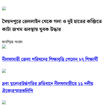
সৈয়দপুরে রেললাইন থেকে গলা ও দুই হাতের কব্জিতে
কাটা জখম অবস্থায় যুবক উদ্ধার
জনপ্রিয় সংবাদ
নীলফামারী জেলা পরিষদের শিক্ষাবৃত্তি পেলেন ২৭ শিক্ষার্থী
দ্রব্য মূল্যেরউর্দ্ধগতির প্রতিবাদে নীলফামারীতে ১১ দলীয়
ঐক্যেরস্মারকলিপি