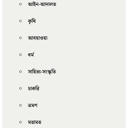
আইন-আদালত
কৃষি
আবহাওয়া
ধর্ম
সাহিত্য-সংস্কৃতি
চাকরি
ভ্রমণ
মতামত