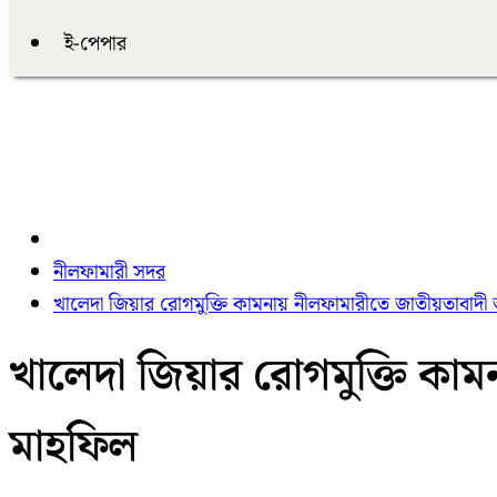
ই-পেপার
নীলফামারী সদর
খালেদা জিয়ার রোগমুক্তি কামনায় নীলফামারীতে জাতীয়তাবাদ
খালেদা জিয়ার রোগমুক্তি কা
মাহফিল