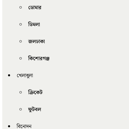
ডোমার
ডিমলা
জলঢাকা
কিশোরগঞ্জ
খেলাধুলা
ক্রিকেট
ফুটবল
বিনোদন