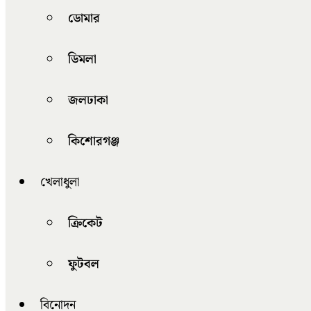
ডোমার
ডিমলা
জলঢাকা
কিশোরগঞ্জ
খেলাধুলা
ক্রিকেট
ফুটবল
বিনোদন