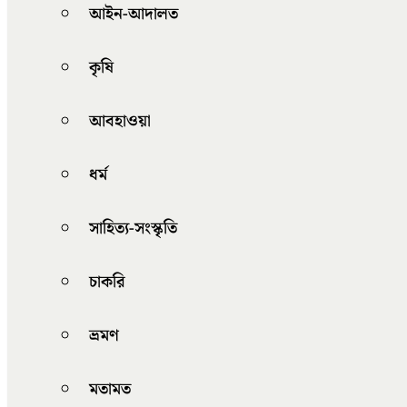
আইন-আদালত
কৃষি
আবহাওয়া
ধর্ম
সাহিত্য-সংস্কৃতি
চাকরি
ভ্রমণ
মতামত