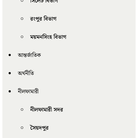
সিলেট বিভাগ
রংপুর বিভাগ
ময়মনসিংহ বিভাগ
আন্তর্জাতিক
অর্থনীতি
নীলফামারী
নীলফামারী সদর
সৈয়দপুর