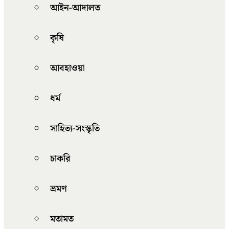
আইন-আদালত
কৃষি
আবহাওয়া
ধর্ম
সাহিত্য-সংস্কৃতি
চাকরি
ভ্রমণ
মতামত