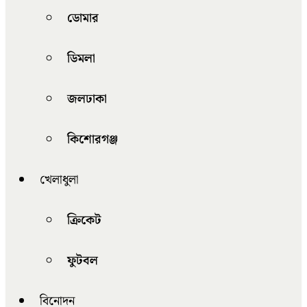
ডোমার
ডিমলা
জলঢাকা
কিশোরগঞ্জ
খেলাধুলা
ক্রিকেট
ফুটবল
বিনোদন