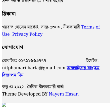
সম্পাদক ও প্রকাশক: মোঃ শীষ রহমান
ঠিকানা
খয়রাত হোসেন মার্কেট, সদর-৫৩০০, নীলফামারী
Terms of
Use
Privacy Policy
যোগাযোগ
মোবাইলঃ ০১৭১২৬৬৯৭৭৭ ইমেইল:
nilphamari.barta@gmail.com
অনলাইনের মাধ্যমে
বিজ্ঞাপন দিন
স্বত্ত্ব © ২০২৬. দৈনিক নীলফামারী বার্তা
Theme Developed BY
Nayem Hasan