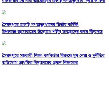
নীলফামারীতে নানা আয়োজনে জুলাই গণঅভ্যুত্থান দিবস পালিত
সৈয়দপুরে জুলাই গণঅভ্যুত্থানের দ্বিতীয় বার্ষিকী
উপলক্ষে জামায়াতের উদ্যোগে শহীদ সাজ্জাদের কবর জিয়ারত
সৈয়দপুরে সহকারী শিক্ষা কর্মকর্তার বিরুদ্ধে ঘুষ নেয়া ও দূর্নীতির
অভিযোগ প্রাথমিক বিদ্যালয়ের প্রধান শিক্ষকের