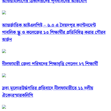
আওয়ামীলীগের ঠিকাদারদের পূনর্বাসনের অভিযোগ
আন্তর্জাতিক আইএলপিই – ৬.০ এ সৈয়দপুর ক্যান্টনমেন্ট
পাবলিক স্ক্লু ও কলেজের ১৩ শিক্ষার্থীর প্রতিনিধিত্ব করার গৌরব
অর্জন
নীলফামারী জেলা পরিষদের শিক্ষাবৃত্তি পেলেন ২৭ শিক্ষার্থী
দ্রব্য মূল্যেরউর্দ্ধগতির প্রতিবাদে নীলফামারীতে ১১ দলীয়
ঐক্যেরস্মারকলিপি