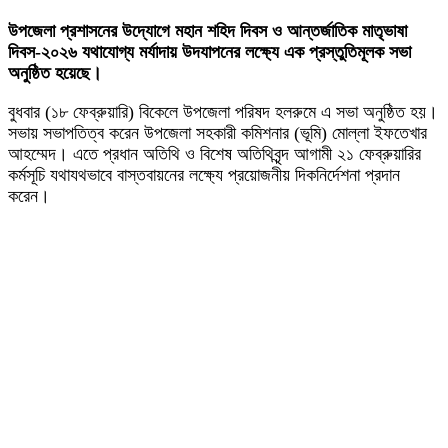
উপজেলা প্রশাসনের উদ্যোগে মহান শহিদ দিবস ও আন্তর্জাতিক মাতৃভাষা
দিবস-২০২৬ যথাযোগ্য মর্যাদায় উদযাপনের লক্ষ্যে এক প্রস্তুতিমূলক সভা
অনুষ্ঠিত হয়েছে।
বুধবার (১৮ ফেব্রুয়ারি) বিকেলে উপজেলা পরিষদ হলরুমে এ সভা অনুষ্ঠিত হয়।
সভায় সভাপতিত্ব করেন উপজেলা সহকারী কমিশনার (ভূমি) মোল্লা ইফতেখার
আহম্মেদ। এতে প্রধান অতিথি ও বিশেষ অতিথিবৃন্দ আগামী ২১ ফেব্রুয়ারির
কর্মসূচি যথাযথভাবে বাস্তবায়নের লক্ষ্যে প্রয়োজনীয় দিকনির্দেশনা প্রদান
করেন।