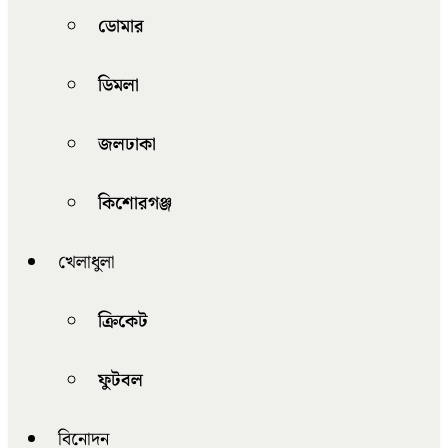
ডোমার
ডিমলা
জলঢাকা
কিশোরগঞ্জ
খেলাধুলা
ক্রিকেট
ফুটবল
বিনোদন