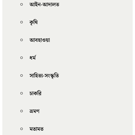
আইন-আদালত
কৃষি
আবহাওয়া
ধর্ম
সাহিত্য-সংস্কৃতি
চাকরি
ভ্রমণ
মতামত