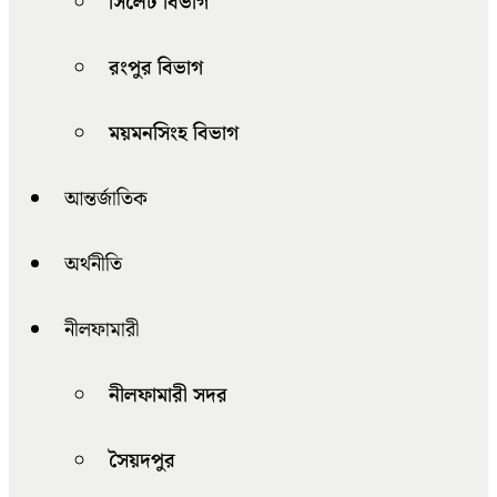
সিলেট বিভাগ
রংপুর বিভাগ
ময়মনসিংহ বিভাগ
আন্তর্জাতিক
অর্থনীতি
নীলফামারী
নীলফামারী সদর
সৈয়দপুর