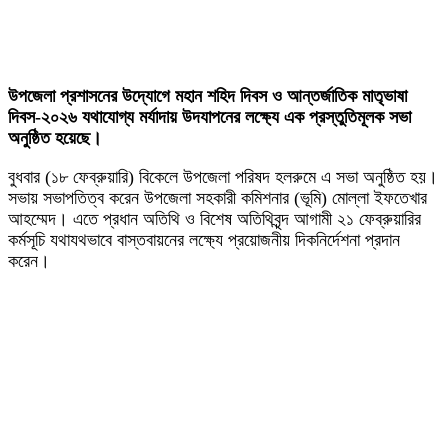
উপজেলা প্রশাসনের উদ্যোগে মহান শহিদ দিবস ও আন্তর্জাতিক মাতৃভাষা
দিবস-২০২৬ যথাযোগ্য মর্যাদায় উদযাপনের লক্ষ্যে এক প্রস্তুতিমূলক সভা
অনুষ্ঠিত হয়েছে।
বুধবার (১৮ ফেব্রুয়ারি) বিকেলে উপজেলা পরিষদ হলরুমে এ সভা অনুষ্ঠিত হয়।
সভায় সভাপতিত্ব করেন উপজেলা সহকারী কমিশনার (ভূমি) মোল্লা ইফতেখার
আহম্মেদ। এতে প্রধান অতিথি ও বিশেষ অতিথিবৃন্দ আগামী ২১ ফেব্রুয়ারির
কর্মসূচি যথাযথভাবে বাস্তবায়নের লক্ষ্যে প্রয়োজনীয় দিকনির্দেশনা প্রদান
করেন।