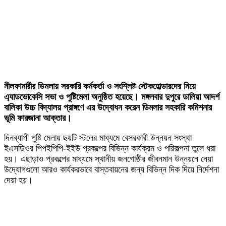
নীলফামারীর ডিমলায় সরকারি কর্মকর্তা ও সংশ্লিষ্ট স্টেকহোল্ডারদের নিয়ে
এ্যাডভোকেসি সভা ও পুষ্টিমেলা অনুষ্ঠিত হয়েছে। মঙ্গলবার দুপুরে ডালিয়া আদর্শ
বালিকা উচ্চ বিদ্যালয় প্রাঙ্গণে এর উদ্বোধন করেন ডিমলার সহকারি কমিশনার
ভূমি ফারজানা আক্তার।
দিনব্যাপী পুষ্টি মেলায় ছয়টি স্টলের মাধ্যমে বেসরকারী উন্নয়ন সংস্থা
ইএসডিওর পিপইপিপি-ইইউ প্রকল্পের বিভিন্ন কার্যক্রম ও পরিকল্পনা তুলে ধরা
হয়। এছাড়াও প্রকল্পের মাধ্যমে স্থানীয় জনগোষ্ঠীর জীবনমান উন্নয়নে নেয়া
উদ্যোগগুলো আরও কার্যকরভাবে বাস্তবায়নের জন্য বিভিন্ন দিক দিয়ে নির্দেশনা
দেয়া হয়।