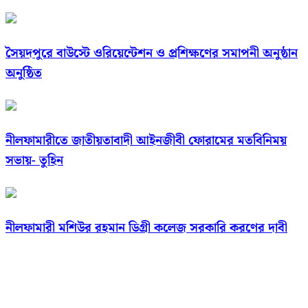
সৈয়দপুরে বাউস্টে ওরিয়েন্টেশন ও প্রশিক্ষণের সমাপনী অনুষ্ঠান
অনুষ্ঠিত
নীলফামারীতে জাতীয়তাবাদী আইনজীবী ফোরামের মতবিনিময়
সভায়- তুহিন
নীলফামারী মশিউর রহমান ডিগ্রী কলেজ সরকারি করণের দাবী