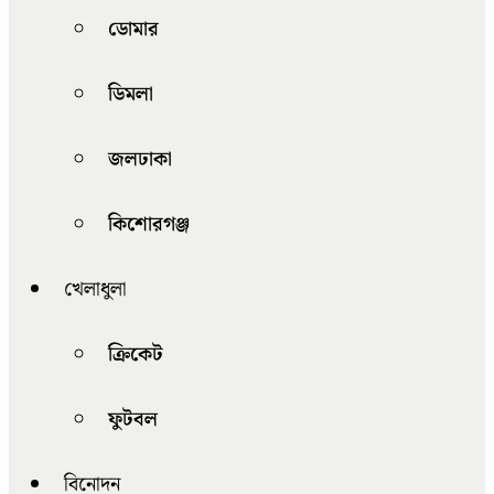
ডোমার
ডিমলা
জলঢাকা
কিশোরগঞ্জ
খেলাধুলা
ক্রিকেট
ফুটবল
বিনোদন