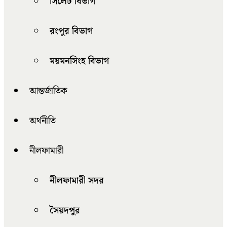
সিলেট বিভাগ
রংপুর বিভাগ
ময়মনসিংহ বিভাগ
আন্তর্জাতিক
অর্থনীতি
নীলফামারী
নীলফামারী সদর
সৈয়দপুর