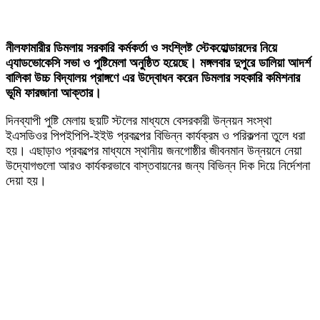
নীলফামারীর ডিমলায় সরকারি কর্মকর্তা ও সংশ্লিষ্ট স্টেকহোল্ডারদের নিয়ে
এ্যাডভোকেসি সভা ও পুষ্টিমেলা অনুষ্ঠিত হয়েছে। মঙ্গলবার দুপুরে ডালিয়া আদর্শ
বালিকা উচ্চ বিদ্যালয় প্রাঙ্গণে এর উদ্বোধন করেন ডিমলার সহকারি কমিশনার
ভূমি ফারজানা আক্তার।
দিনব্যাপী পুষ্টি মেলায় ছয়টি স্টলের মাধ্যমে বেসরকারী উন্নয়ন সংস্থা
ইএসডিওর পিপইপিপি-ইইউ প্রকল্পের বিভিন্ন কার্যক্রম ও পরিকল্পনা তুলে ধরা
হয়। এছাড়াও প্রকল্পের মাধ্যমে স্থানীয় জনগোষ্ঠীর জীবনমান উন্নয়নে নেয়া
উদ্যোগগুলো আরও কার্যকরভাবে বাস্তবায়নের জন্য বিভিন্ন দিক দিয়ে নির্দেশনা
দেয়া হয়।