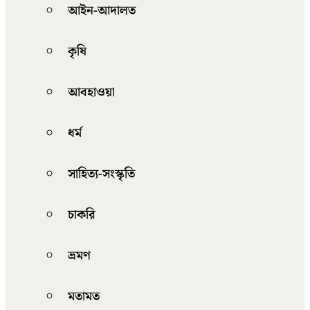
আইন-আদালত
কৃষি
আবহাওয়া
ধর্ম
সাহিত্য-সংস্কৃতি
চাকরি
ভ্রমণ
মতামত