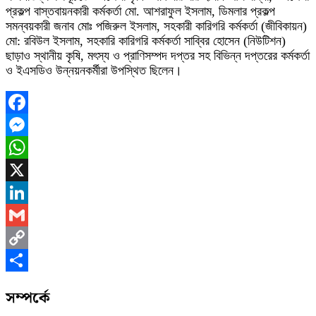
প্রকল্প বাস্তবায়নকারী কর্মকর্তা মো. আশরাফুল ইসলাম, ডিমলার প্রকল্প
সমন্বয়কারী জনাব মোঃ পজিরুল ইসলাম, সহকারী কারিগরি কর্মকর্তা (জীবিকায়ন)
মো: রবিউল ইসলাম, সহকারি কারিগরি কর্মকর্তা সাব্বির হোসেন (নিউটিশন)
ছাড়াও স্থানীয় কৃষি, মৎস্য ও প্রাণিসম্পদ দপ্তর সহ বিভিন্ন দপ্তরের কর্মকর্তা
ও ইএসডিও উন্নয়নকর্মীরা উপস্থিত ছিলেন।
Facebook
Messenger
WhatsApp
X
LinkedIn
Gmail
Copy
Link
Share
সম্পর্কে