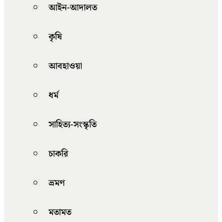
আইন-আদালত
কৃষি
আবহাওয়া
ধর্ম
সাহিত্য-সংস্কৃতি
চাকরি
ভ্রমণ
মতামত