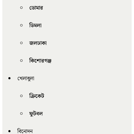
ডোমার
ডিমলা
জলঢাকা
কিশোরগঞ্জ
খেলাধুলা
ক্রিকেট
ফুটবল
বিনোদন