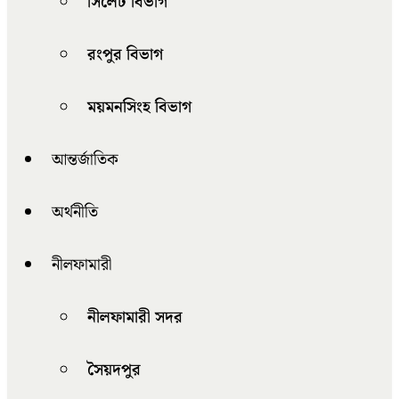
সিলেট বিভাগ
রংপুর বিভাগ
ময়মনসিংহ বিভাগ
আন্তর্জাতিক
অর্থনীতি
নীলফামারী
নীলফামারী সদর
সৈয়দপুর