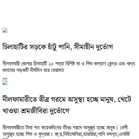
চিলাহাটির সড়কে হাঁটু পানি, সীমাহীন দুর্ভোগ
নীলফামারী জেলার চিলাহাটি ১০ শয্যা বিশিষ্ট মা ও শিশু কল্যাণ কেন্দ্র এবং খাদ্য
গুদামের সড়কটি দীর্ঘদিন ধরে মেরামত
...
নীলফামারীতে তীব্র গরমে অসুস্থ্য হচ্ছে মানুষ, খেটে
খাওয়া শ্রমজীবিরা দুর্ভোগে
নীলফামারীতে টানা গত কয়েকদিনের তীব্র গরমে অসুস্থ্য হচ্ছে মানুষ। বেশী
অসুস্থ্য হচ্ছে শিশু ও বৃদ্ধারা। জ¦র,নিউমোনিয়া,ডায়রিয়া,পানি বসন্ত,এলার্জি