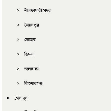
নীলফামারী সদর
সৈয়দপুর
ডোমার
ডিমলা
জলঢাকা
কিশোরগঞ্জ
খেলাধুলা