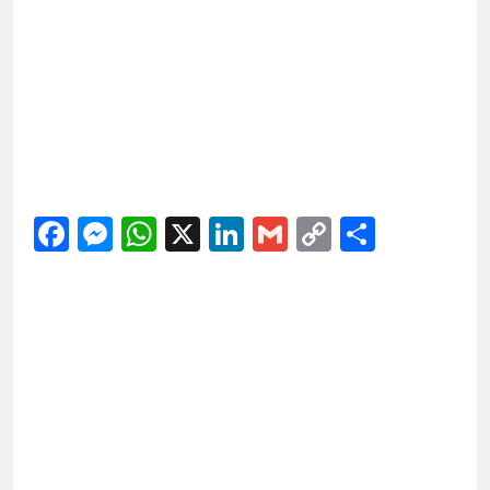
Facebook
Messenger
WhatsApp
X
LinkedIn
Gmail
Copy
Share
Link