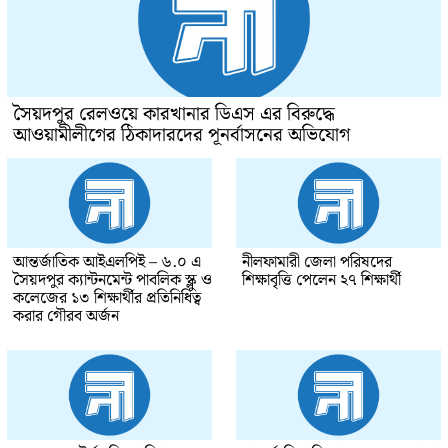
সৈয়দপুর রেলওয়ে কারখানার ডিএস এর বিরুদ্ধে
আওয়ামীলীগের ঠিকাদারদের পূনর্বাসনের অভিযোগ
আন্তর্জাতিক আইএলপিই – ৬.০ এ
নীলফামারী জেলা পরিষদের
সৈয়দপুর ক্যান্টনমেন্ট পাবলিক স্ক্লু ও
শিক্ষাবৃত্তি পেলেন ২৭ শিক্ষার্থী
কলেজের ১৩ শিক্ষার্থীর প্রতিনিধিত্ব
করার গৌরব অর্জন