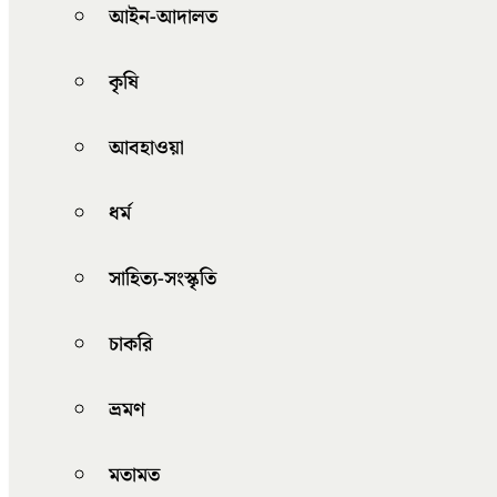
আইন-আদালত
কৃষি
আবহাওয়া
ধর্ম
সাহিত্য-সংস্কৃতি
চাকরি
ভ্রমণ
মতামত