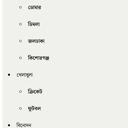
ডোমার
ডিমলা
জলঢাকা
কিশোরগঞ্জ
খেলাধুলা
ক্রিকেট
ফুটবল
বিনোদন