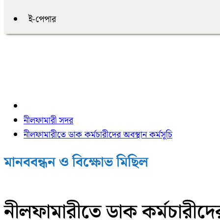
ই-পেপার
নীলফামারী সদর
নীলফামারীতে ডাক কর্মচারীদের অবস্থান কর্মসূচি
মানববন্ধন ও বিক্ষোভ মিছিল
নীলফামারীতে ডাক কর্মচারীদের 