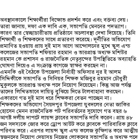
অবস্থানকালে শিক্ষার্থীরা বিক্ষোভ প্রদর্শন করে এবং বক্তব্য দেয়।
তারা জানায়, দফা এক দাবি এক, সভাপতি মেননের পদত্যাগ।
কারণ তার স্বেচ্ছাচারীতায় প্রতিষ্ঠানে অচলাবস্থা দেখা দিয়েছে। তিনি
শিক্ষার্থী ও শিক্ষকদের সাথে প্রতারণা করেছে। দূর্নীতির অভিযোগ
প্রমাণিত হওয়ায় প্রায় দুই মাস আগে আন্দোলনের মুখে স্কুল এন্ড
কলেজের সভাপতি শফিয়ার রহমান ও ভারপ্রাপ্ত অধ্যক্ষ মশিউর
রহমান কে প্রশাসন ও রাজনৈতিক নেতৃবৃন্দের উপস্থিতিতে অব্যাহতি
ঘোষণা দিয়েও এ সংক্রান্ত কাগজে স্বাক্ষর করছেন না।
এমনকি ওই বৈঠকে উপজেলা নির্বাহী অফিসার নুর ই আলম
সিদ্দিকীকে সভাপতি ও সিনিয়র শিক্ষক মজিবুর রহমান চৌধুরী
মুকুলকে ভারপ্রাপ্ত অধ্যক্ষ পদে নিয়োগ দিয়েছেন। কিন্তু আজ পর্যন্ত
তাদের লিখিতভাবে দায়িত্ব বুঝিয়ে দিতে টালবাহানা করছেন।
একারণে গত দুই মাস ধরে শিক্ষকরা বেতন পাচ্ছেন না।
শিক্ষকদের অভিযোগ সৈয়দপুর উপজেলা যুবদলের নেতা জাকির
হোসেন মেনন রাজনৈতিক পট পরিবর্তনের সুযোগে গত বছর ৬
আগষ্ট দলীয় দাপটে লায়ন্স ক্লাবের সভাপতি দাবি করেন। প্রায় ৪৮
জন সদস্যকে জোর করে ড্রোপ আউট করে ক্লাবকে পারিবারিক ক্লাবে
পরিণত করে। এরপর লায়ন্স স্কুল এন্ড কলেজ কুক্ষিগত করে আত্মীয়
স্বজনদের নিয়োগ দেয়াসহ নিজের লোকদের সভাপতি ও অধ্যক্ষ পদে