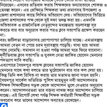
করাসহ নিয়োগ বাণিজ্যের মাধ্যমে কোটি কোটি টাকা হাতিয়ে
নিয়েছেন। এসবের প্রতিবাদ করায় শিক্ষকদের অন্যায়ভাবে শোকজ ও
হেনস্তা করেন। এর প্রেক্ষিতে শিক্ষকরা তথ্য প্রমাণসহ উপজেলা ও
জেলা প্রশাসনের কাছে লিখিত অভিযোগ দেয়। অভিযোগের ভিত্তিতে
জেলা প্রশাসকের পক্ষ থেকে দুই দফা তদন্ত করা হয়। এমনকি
অভিভাবক ও রাজনৈতিক নেতৃবৃন্দের মধ্যস্ততায় অচলাবস্থা দূর
করতে বার বার অনুরোধ করার পরও ক্লাব সভাপতি ভ্রক্ষেপ করছেন
না।
বরং জটিলতা বাড়ানোসহ প্রোপাগান্ডা চালিয়ে যাচ্ছে। এমতাবস্থায়
আমরা বেতন না পেয়ে চরম দূরাবস্থায় পড়েছি। বাধ্য হয়ে আমরা
পথে নেমেছি। সমাধান না হওয়া পর্যন্ত আমরা ঘরে ফিরে যাবোনা।
দূর্নীতিবাজ ক্লাব সভাপতি ও যুবদল নেতা জাকির হোসেন মেননের
পদত্যাগ দাবি করছি।
এব্যাপারে সৈয়দপুর লায়ন্স ক্লাবের সভাপতি জাকির হোসেন
মেননের সাথে কথা বলতে তার মুঠোফোন বার বার কল দেয়া হয়।
কিন্তু তিনি কল রিসিভ না করায় তার মতামত জানা সম্ভব হয়নি।
সৈয়দপুর সার্কেল অতিরিক্ত পুলিশ মাহমুদুন নবী আন্দোলনরত
শিক্ষক শিক্ষার্থীদের সড়ক থেকে আন্দোলন তুলে নেওয়ার অনুরোধ
করেন। আন্দোলনরতরা তার বক্তব্য নাখজ করে আন্দোলন চালিয়ে
যাচ্ছে। এই রিপোর্ট লেখা পর্যন্ত শিক্ষক কর্মচারী শিক্ষার্থীরা সড়ক
অবরোধ করে তাদের আন্দোলন অব্যাহত রেখেছেন।