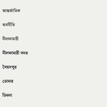
আন্তর্জাতিক
অর্থনীতি
নীলফামারী
নীলফামারী সদর
সৈয়দপুর
ডোমার
ডিমলা