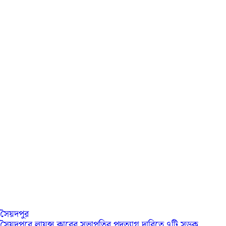
সৈয়দপুর
সৈয়দপুরে লায়ন্স ক্লাবের সভাপতির পদত্যাগ দাবিতে ৭টি সড়ক