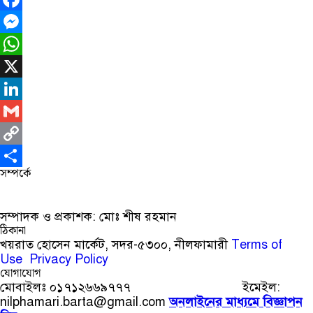
Facebook
Messenger
WhatsApp
X
LinkedIn
Gmail
Copy
সম্পর্কে
Link
Share
সম্পাদক ও প্রকাশক: মোঃ শীষ রহমান
ঠিকানা
খয়রাত হোসেন মার্কেট, সদর-৫৩০০, নীলফামারী
Terms of
Use
Privacy Policy
যোগাযোগ
মোবাইলঃ ০১৭১২৬৬৯৭৭৭ ইমেইল:
nilphamari.barta@gmail.com
অনলাইনের মাধ্যমে বিজ্ঞাপন