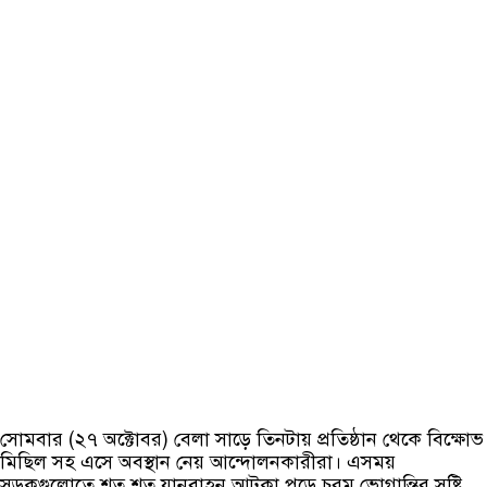
সোমবার (২৭ অক্টোবর) বেলা সাড়ে তিনটায় প্রতিষ্ঠান থেকে বিক্ষোভ
মিছিল সহ এসে অবস্থান নেয় আন্দোলনকারীরা। এসময়
সড়কগুলোতে শত শত যানবাহন আটকা পড়ে চরম ভোগান্তির সৃষ্টি