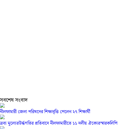
সবশেষ সংবাদ
নীলফামারী জেলা পরিষদের শিক্ষাবৃত্তি পেলেন ২৭ শিক্ষার্থী
দ্রব্য মূল্যেরউর্দ্ধগতির প্রতিবাদে নীলফামারীতে ১১ দলীয় ঐক্যেরস্মারকলিপি