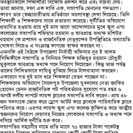
অবস্থানকালে শিক্ষার্থীরা বিক্ষোভ প্রদর্শন করে এবং বক্তব্য দেয়।
তারা জানায়, দফা এক দাবি এক, সভাপতি মেননের পদত্যাগ।
কারণ তার স্বেচ্ছাচারীতায় প্রতিষ্ঠানে অচলাবস্থা দেখা দিয়েছে। তিনি
শিক্ষার্থী ও শিক্ষকদের সাথে প্রতারণা করেছে। দূর্নীতির অভিযোগ
প্রমাণিত হওয়ায় প্রায় দুই মাস আগে আন্দোলনের মুখে স্কুল এন্ড
কলেজের সভাপতি শফিয়ার রহমান ও ভারপ্রাপ্ত অধ্যক্ষ মশিউর
রহমান কে প্রশাসন ও রাজনৈতিক নেতৃবৃন্দের উপস্থিতিতে অব্যাহতি
ঘোষণা দিয়েও এ সংক্রান্ত কাগজে স্বাক্ষর করছেন না।
এমনকি ওই বৈঠকে উপজেলা নির্বাহী অফিসার নুর ই আলম
সিদ্দিকীকে সভাপতি ও সিনিয়র শিক্ষক মজিবুর রহমান চৌধুরী
মুকুলকে ভারপ্রাপ্ত অধ্যক্ষ পদে নিয়োগ দিয়েছেন। কিন্তু আজ পর্যন্ত
তাদের লিখিতভাবে দায়িত্ব বুঝিয়ে দিতে টালবাহানা করছেন।
একারণে গত দুই মাস ধরে শিক্ষকরা বেতন পাচ্ছেন না।
শিক্ষকদের অভিযোগ সৈয়দপুর উপজেলা যুবদলের নেতা জাকির
হোসেন মেনন রাজনৈতিক পট পরিবর্তনের সুযোগে গত বছর ৬
আগষ্ট দলীয় দাপটে লায়ন্স ক্লাবের সভাপতি দাবি করেন। প্রায় ৪৮
জন সদস্যকে জোর করে ড্রোপ আউট করে ক্লাবকে পারিবারিক ক্লাবে
পরিণত করে। এরপর লায়ন্স স্কুল এন্ড কলেজ কুক্ষিগত করে আত্মীয়
স্বজনদের নিয়োগ দেয়াসহ নিজের লোকদের সভাপতি ও অধ্যক্ষ পদে
বসিয়ে আর্থিক দূর্নীতি শুরু করে।
সভাপতির সম্মানীর নামে প্রতি মাসে ৭০ হাজার টাকা পকেটস্থ