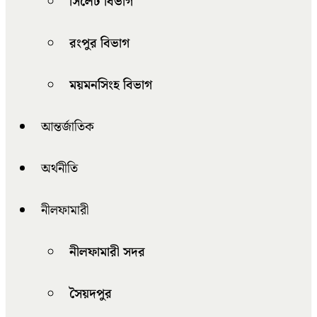
সিলেট বিভাগ
রংপুর বিভাগ
ময়মনসিংহ বিভাগ
আন্তর্জাতিক
অর্থনীতি
নীলফামারী
নীলফামারী সদর
সৈয়দপুর