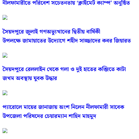
নীলফামারীতে পরিবেশ সচেতনতায় ‘ক্লাইমেট ক্যাম্প’ অনুষ্ঠিত
সৈয়দপুরে জুলাই গণঅভ্যুত্থানের দ্বিতীয় বার্ষিকী
উপলক্ষে জামায়াতের উদ্যোগে শহীদ সাজ্জাদের কবর জিয়ারত
সৈয়দপুরে রেললাইন থেকে গলা ও দুই হাতের কব্জিতে কাটা
জখম অবস্থায় যুবক উদ্ধার
প্যারোলে মায়ের জানাজায় অংশ নিলেন নীলফামারী সাবেক
উপজেলা পরিষদের চেয়ারম্যান শাহিদ মাহমুদ