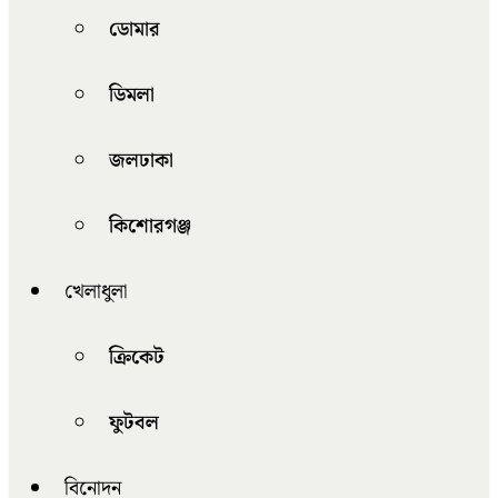
ডোমার
ডিমলা
জলঢাকা
কিশোরগঞ্জ
খেলাধুলা
ক্রিকেট
ফুটবল
বিনোদন