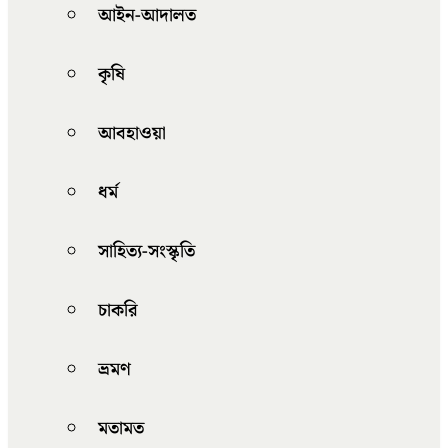
আইন-আদালত
কৃষি
আবহাওয়া
ধর্ম
সাহিত্য-সংস্কৃতি
চাকরি
ভ্রমণ
মতামত