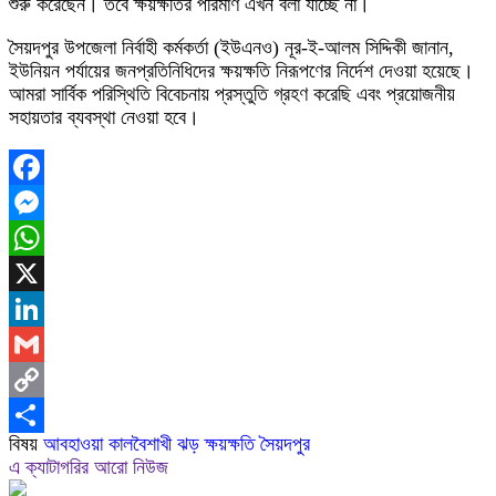
শুরু করেছেন। তবে ক্ষয়ক্ষতির পরিমাণ এখন বলা যাচ্ছে না।
সৈয়দপুর উপজেলা নির্বাহী কর্মকর্তা (ইউএনও) নূর-ই-আলম সিদ্দিকী জানান,
ইউনিয়ন পর্যায়ের জনপ্রতিনিধিদের ক্ষয়ক্ষতি নিরূপণের নির্দেশ দেওয়া হয়েছে।
আমরা সার্বিক পরিস্থিতি বিবেচনায় প্রস্তুতি গ্রহণ করেছি এবং প্রয়োজনীয়
সহায়তার ব্যবস্থা নেওয়া হবে।
Facebook
Messenger
WhatsApp
X
LinkedIn
Gmail
Copy
বিষয়
আবহাওয়া
কালবৈশাখী ঝড়
ক্ষয়ক্ষতি
সৈয়দপুর
Link
Share
এ ক্যাটাগরির আরো নিউজ