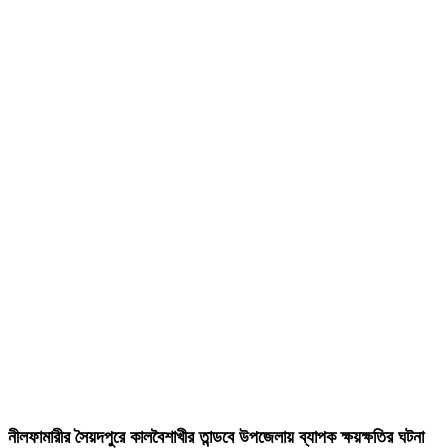
নীলফামারীর সৈয়দপুরে কালবৈশাখীর তান্ডবে উপজেলায় ব্যাপক ক্ষয়ক্ষতির ঘটনা