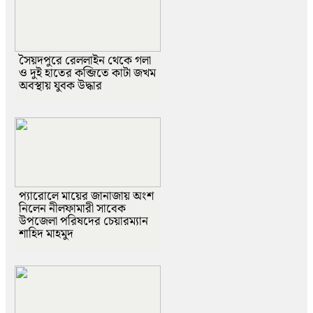
সৈয়দপুরে রেললাইন থেকে গলা
ও দুই হাতের কব্জিতে কাটা জখম
অবস্থায় যুবক উদ্ধার
প্যারোলে মায়ের জানাজায় অংশ
নিলেন নীলফামারী সাবেক
উপজেলা পরিষদের চেয়ারম্যান
শাহিদ মাহমুদ