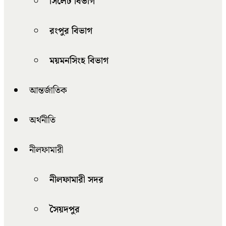
সিলেট বিভাগ
রংপুর বিভাগ
ময়মনসিংহ বিভাগ
আন্তর্জাতিক
অর্থনীতি
নীলফামারী
নীলফামারী সদর
সৈয়দপুর