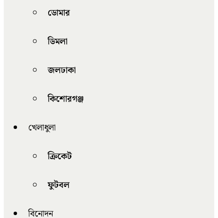
ডোমার
ডিমলা
জলঢাকা
কিশোরগঞ্জ
খেলাধুলা
ক্রিকেট
ফুটবল
বিনোদন