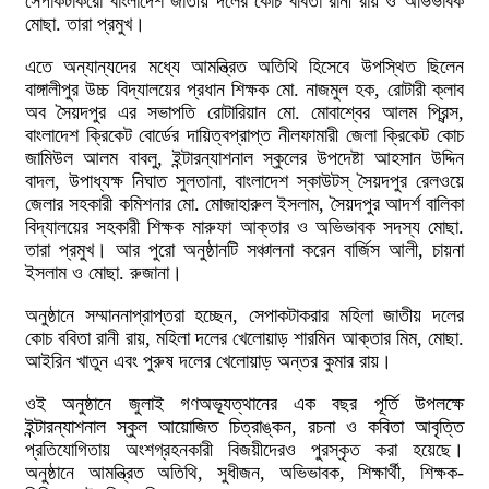
সেপাকটাকরো বাংলাদেশ জাতীয় দলের কোচ ববিতা রানী রায় ও অভিভাবক
মোছা. তারা প্রমুখ।
এতে অন্যান্যদের মধ্যে আমন্ত্রিত অতিথি হিসেবে উপস্থিত ছিলেন
বাঙ্গালীপুর উচ্চ বিদ্যালয়ের প্রধান শিক্ষক মো. নাজমুল হক, রোটারী ক্লাব
অব সৈয়দপুর এর সভাপতি রোটারিয়ান মো. মোবাশ্বের আলম প্রিন্স,
বাংলাদেশ ক্রিকেট বোর্ডের দায়িত্বপ্রাপ্ত নীলফামারী জেলা ক্রিকেট কোচ
জামিউল আলম বাবলু, ইন্টারন্যাশনাল স্কুলের উপদেষ্টা আহসান উদ্দিন
বাদল, উপাধ্যক্ষ নিঘাত সুলতানা, বাংলাদেশ স্কাউটস্ সৈয়দপুর রেলওয়ে
জেলার সহকারী কমিশনার মো. মোজাহারুল ইসলাম, সৈয়দপুর আদর্শ বালিকা
বিদ্যালয়ের সহকারী শিক্ষক মারুফা আক্তার ও অভিভাবক সদস্য মোছা.
তারা প্রমুখ। আর পুরো অনুষ্ঠানটি সঞ্চালনা করেন বার্জিস আলী, চায়না
ইসলাম ও মোছা. রুজানা।
অনুষ্ঠানে সম্মাননাপ্রাপ্তরা হচ্ছেন, সেপাকটাকরার মহিলা জাতীয় দলের
কোচ ববিতা রানী রায়, মহিলা দলের খেলোয়াড় শারমিন আক্তার মিম, মোছা.
আইরিন খাতুন এবং পুরুষ দলের খেলোয়াড় অন্তর কুমার রায়।
ওই অনুষ্ঠানে জুলাই গণঅভ্যূত্থানের এক বছর পূর্তি উপলক্ষে
ইন্টারন্যাশনাল স্কুল আয়োজিত চিত্রাঙ্কন, রচনা ও কবিতা আবৃত্তি
প্রতিযোগিতায় অংশগ্রহনকারী বিজয়ীদেরও পুরস্কৃত করা হয়েছে।
অনুষ্ঠানে আমন্ত্রিত অতিথি, সুধীজন, অভিভাবক, শিক্ষার্থী, শিক্ষক-