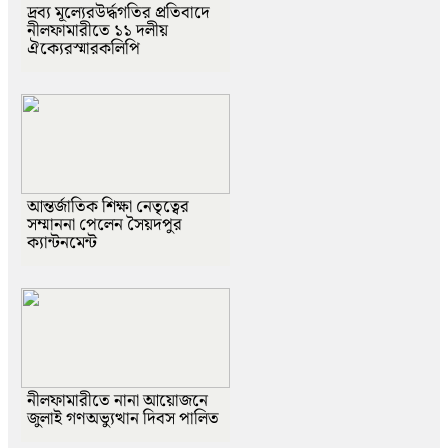
দ্রব্য মূল্যেরউর্দ্ধগতির প্রতিবাদে
নীলফামারীতে ১১ দলীয়
ঐক্যেরস্মারকলিপি
আন্তর্জাতিক শিক্ষা নেতৃত্বের
সম্মাননা পেলেন সৈয়দপুর
ক্যান্টনমেন্ট
নীলফামারীতে নানা আয়োজনে
জুলাই গণঅভ্যুত্থান দিবস পালিত