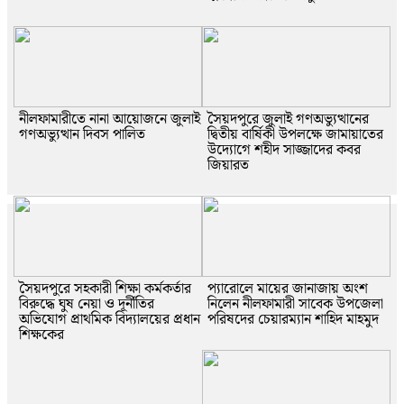
নীলফামারীতে নানা আয়োজনে জুলাই
সৈয়দপুরে জুলাই গণঅভ্যুত্থানের
গণঅভ্যুত্থান দিবস পালিত
দ্বিতীয় বার্ষিকী উপলক্ষে জামায়াতের
উদ্যোগে শহীদ সাজ্জাদের কবর
জিয়ারত
সৈয়দপুরে সহকারী শিক্ষা কর্মকর্তার
প্যারোলে মায়ের জানাজায় অংশ
বিরুদ্ধে ঘুষ নেয়া ও দূর্নীতির
নিলেন নীলফামারী সাবেক উপজেলা
অভিযোগ প্রাথমিক বিদ্যালয়ের প্রধান
পরিষদের চেয়ারম্যান শাহিদ মাহমুদ
শিক্ষকের