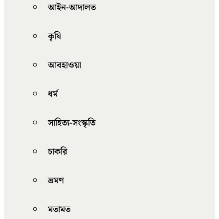
আইন-আদালত
কৃষি
আবহাওয়া
ধর্ম
সাহিত্য-সংস্কৃতি
চাকরি
ভ্রমণ
মতামত