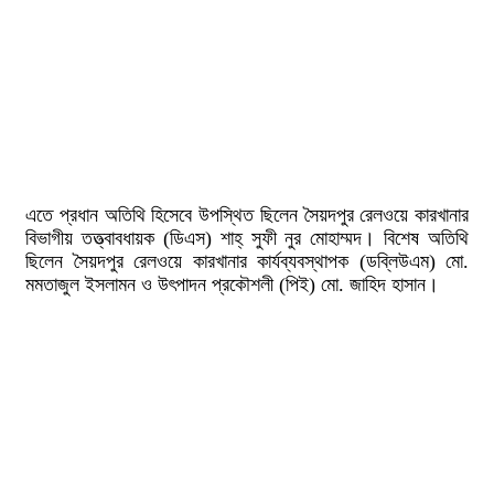
এতে প্রধান অতিথি হিসেবে উপস্থিত ছিলেন সৈয়দপুর রেলওয়ে কারখানার
বিভাগীয় তত্ত্বাবধায়ক (ডিএস) শাহ্ সুফী নুর মোহাম্মদ। বিশেষ অতিথি
ছিলেন সৈয়দপুর রেলওয়ে কারখানার কার্যব্যবস্থাপক (ডব্লিউএম) মো.
মমতাজুল ইসলামন ও উৎপাদন প্রকৌশলী (পিই) মো. জাহিদ হাসান।