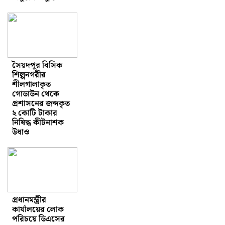
সৈয়দপুর বিসিক
শিল্পনগরীর
শীলগালাকৃত
গোডাউন থেকে
প্রশাসনের জব্দকৃত
২ কোটি টাকার
নিষিদ্ধ কীটনাশক
উধাও
প্রধানমন্ত্রীর
কার্যালয়ের লোক
পরিচয়ে ডিএসের