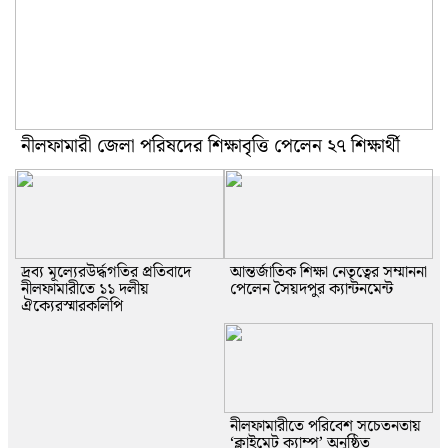
নীলফামারী জেলা পরিষদের শিক্ষাবৃত্তি পেলেন ২৭ শিক্ষার্থী
দ্রব্য মূল্যেরউর্দ্ধগতির প্রতিবাদে
আন্তর্জাতিক শিক্ষা নেতৃত্বের সম্মাননা
নীলফামারীতে ১১ দলীয়
পেলেন সৈয়দপুর ক্যান্টনমেন্ট
ঐক্যেরস্মারকলিপি
নীলফামারীতে পরিবেশ সচেতনতায়
‘ক্লাইমেট ক্যাম্প’ অনুষ্ঠিত