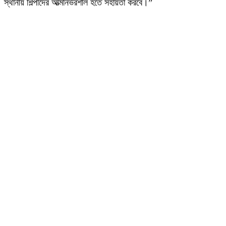
স্থানীয় শিল্পীদের আত্মনির্ভরশীল হতে সহায়তা করবে।”