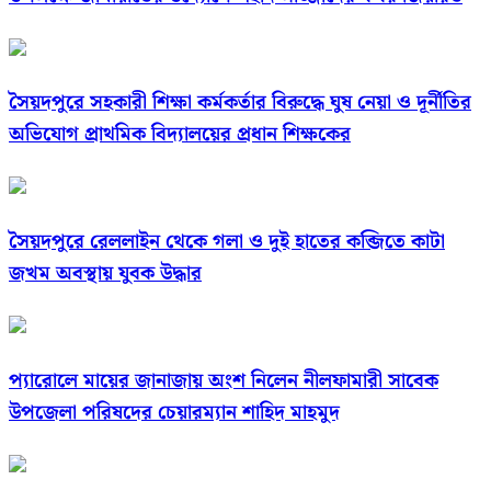
সৈয়দপুরে সহকারী শিক্ষা কর্মকর্তার বিরুদ্ধে ঘুষ নেয়া ও দূর্নীতির
অভিযোগ প্রাথমিক বিদ্যালয়ের প্রধান শিক্ষকের
সৈয়দপুরে রেললাইন থেকে গলা ও দুই হাতের কব্জিতে কাটা
জখম অবস্থায় যুবক উদ্ধার
প্যারোলে মায়ের জানাজায় অংশ নিলেন নীলফামারী সাবেক
উপজেলা পরিষদের চেয়ারম্যান শাহিদ মাহমুদ