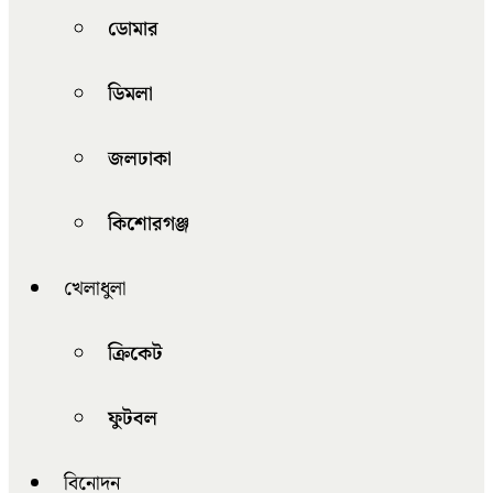
ডোমার
ডিমলা
জলঢাকা
কিশোরগঞ্জ
খেলাধুলা
ক্রিকেট
ফুটবল
বিনোদন