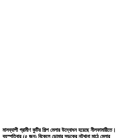
মাসব্যাপী গ্রামীণ কুটির শিল্প মেলার উদ্বোধন হয়েছে নীলফামারীতে।
বৃহস্পতিবার (৫ জুন) বিকেলে ডোমার সড়কের নটখানা মাঠে মেলার