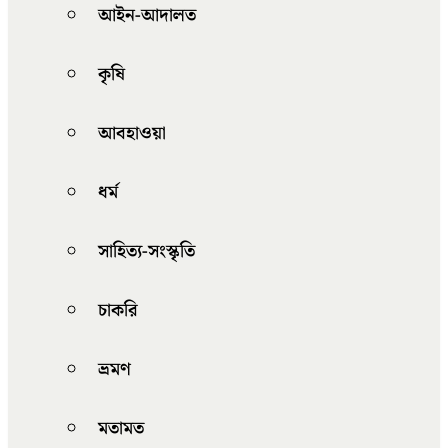
আইন-আদালত
কৃষি
আবহাওয়া
ধর্ম
সাহিত্য-সংস্কৃতি
চাকরি
ভ্রমণ
মতামত