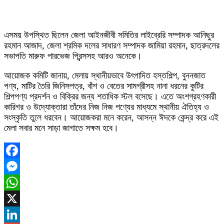
এসময় উপস্থিত ছিলেন জেলা আইনজীবী সমিতির লাইব্রেরি সম্পাদক আনিছুর
রহমান আজাদ, জেলা শ্রমিক দলের সাধারণ সম্পাদক জামিয়া রহমান, ছাত্রদলের
সভাপতি মারুফ পারভেজ প্রিন্সসহ আরও অনেকে।
আয়োজক কমিটি জানায়, মেলায় স্থানীয়ভাবে উৎপাদিত হস্তশিল্প, বুননজাত
পণ্য, মাটির তৈরি জিনিসপত্র, বাঁশ ও বেতের সামগ্রীসহ নানা ধরনের কুটির
শিল্পপণ্য প্রদর্শন ও বিক্রির জন্য শতাধিক স্টল বসেছে। এতে অংশগ্রহণকারী
কারিগর ও উদ্যোক্তারা তাঁদের নিজ নিজ পণ্যের মাধ্যমে স্থানীয় ঐতিহ্য ও
সংস্কৃতি তুলে ধরবেন। আয়োজকরা মনে করেন, আসন্ন ঈদকে কেন্দ্র করে এই
মেলা সবার মনে সাড়া জাগাতে সক্ষম হবে।
Facebook
Messenger
WhatsApp
X