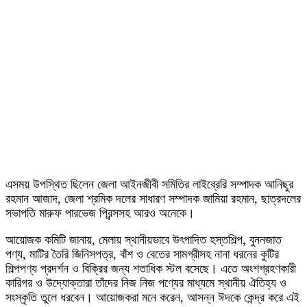
এসময় উপস্থিত ছিলেন জেলা আইনজীবী সমিতির লাইব্রেরি সম্পাদক আনিছুর
রহমান আজাদ, জেলা শ্রমিক দলের সাধারণ সম্পাদক জামিয়া রহমান, ছাত্রদলের
সভাপতি মারুফ পারভেজ প্রিন্সসহ আরও অনেকে।
আয়োজক কমিটি জানায়, মেলায় স্থানীয়ভাবে উৎপাদিত হস্তশিল্প, বুননজাত
পণ্য, মাটির তৈরি জিনিসপত্র, বাঁশ ও বেতের সামগ্রীসহ নানা ধরনের কুটির
শিল্পপণ্য প্রদর্শন ও বিক্রির জন্য শতাধিক স্টল বসেছে। এতে অংশগ্রহণকারী
কারিগর ও উদ্যোক্তারা তাঁদের নিজ নিজ পণ্যের মাধ্যমে স্থানীয় ঐতিহ্য ও
সংস্কৃতি তুলে ধরবেন। আয়োজকরা মনে করেন, আসন্ন ঈদকে কেন্দ্র করে এই