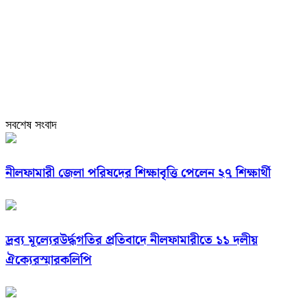
সবশেষ সংবাদ
নীলফামারী জেলা পরিষদের শিক্ষাবৃত্তি পেলেন ২৭ শিক্ষার্থী
দ্রব্য মূল্যেরউর্দ্ধগতির প্রতিবাদে নীলফামারীতে ১১ দলীয়
ঐক্যেরস্মারকলিপি