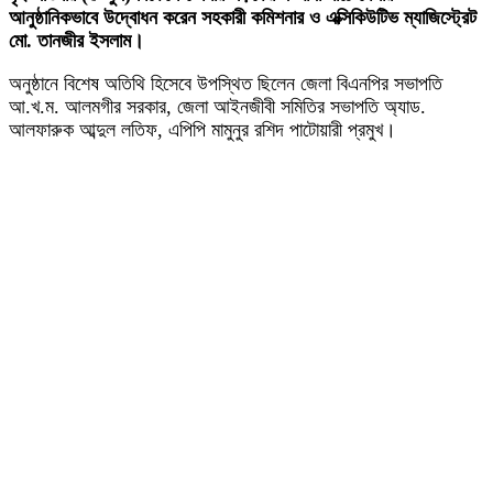
আনুষ্ঠানিকভাবে উদ্বোধন করেন সহকারী কমিশনার ও এক্সিকিউটিভ ম্যাজিস্ট্রেট
মো. তানজীর ইসলাম।
অনুষ্ঠানে বিশেষ অতিথি হিসেবে উপস্থিত ছিলেন জেলা বিএনপির সভাপতি
আ.খ.ম. আলমগীর সরকার, জেলা আইনজীবী সমিতির সভাপতি অ্যাড.
আলফারুক আব্দুল লতিফ, এপিপি মামুনুর রশিদ পাটোয়ারী প্রমুখ।