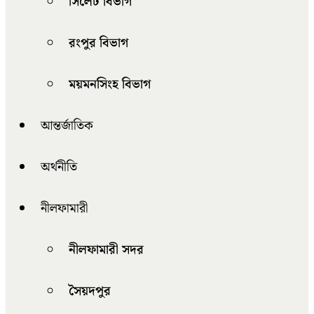
সিলেট বিভাগ
রংপুর বিভাগ
ময়মনসিংহ বিভাগ
আন্তর্জাতিক
অর্থনীতি
নীলফামারী
নীলফামারী সদর
সৈয়দপুর