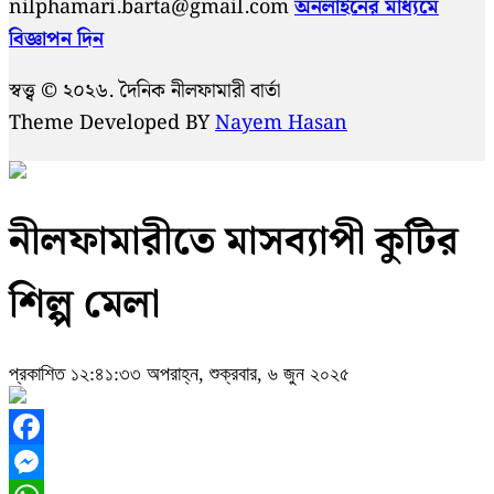
nilphamari.barta@gmail.com
অনলাইনের মাধ্যমে
বিজ্ঞাপন দিন
স্বত্ত্ব © ২০২৬. দৈনিক নীলফামারী বার্তা
Theme Developed BY
Nayem Hasan
নীলফামারীতে মাসব্যাপী কুটির
শিল্প মেলা
প্রকাশিত ১২:৪১:৩৩ অপরাহ্ন, শুক্রবার, ৬ জুন ২০২৫
Facebook