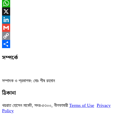
Messenger
WhatsApp
X
LinkedIn
Gmail
Copy
Link
Share
সম্পর্কে
সম্পাদক ও প্রকাশক: মোঃ শীষ রহমান
ঠিকানা
খয়রাত হোসেন মার্কেট, সদর-৫৩০০, নীলফামারী
Terms of Use
Privacy
Policy