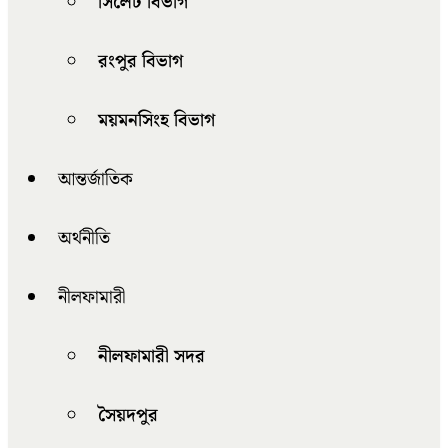
সিলেট বিভাগ
রংপুর বিভাগ
ময়মনসিংহ বিভাগ
আন্তর্জাতিক
অর্থনীতি
নীলফামারী
নীলফামারী সদর
সৈয়দপুর