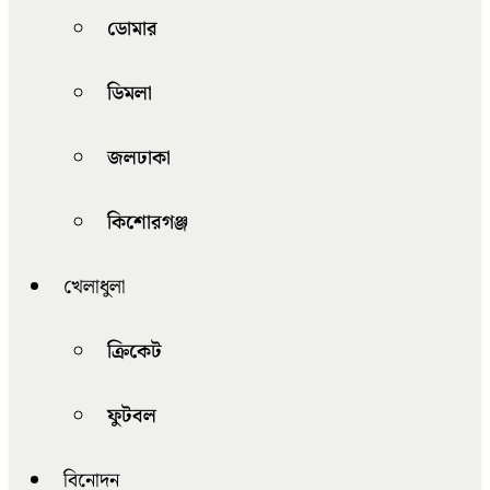
ডোমার
ডিমলা
জলঢাকা
কিশোরগঞ্জ
খেলাধুলা
ক্রিকেট
ফুটবল
বিনোদন