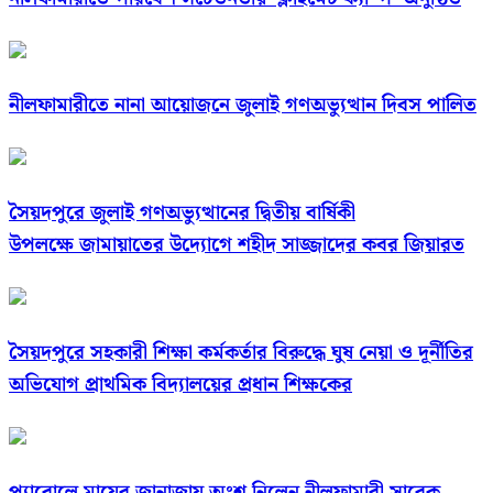
নীলফামারীতে নানা আয়োজনে জুলাই গণঅভ্যুত্থান দিবস পালিত
সৈয়দপুরে জুলাই গণঅভ্যুত্থানের দ্বিতীয় বার্ষিকী
উপলক্ষে জামায়াতের উদ্যোগে শহীদ সাজ্জাদের কবর জিয়ারত
সৈয়দপুরে সহকারী শিক্ষা কর্মকর্তার বিরুদ্ধে ঘুষ নেয়া ও দূর্নীতির
অভিযোগ প্রাথমিক বিদ্যালয়ের প্রধান শিক্ষকের
প্যারোলে মায়ের জানাজায় অংশ নিলেন নীলফামারী সাবেক