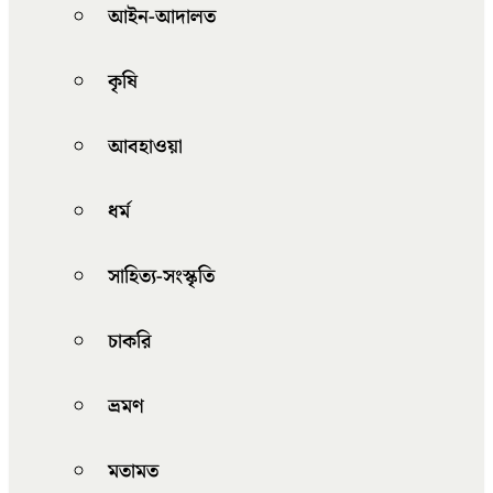
আইন-আদালত
কৃষি
আবহাওয়া
ধর্ম
সাহিত্য-সংস্কৃতি
চাকরি
ভ্রমণ
মতামত