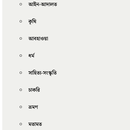
আইন-আদালত
কৃষি
আবহাওয়া
ধর্ম
সাহিত্য-সংস্কৃতি
চাকরি
ভ্রমণ
মতামত