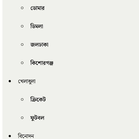
ডোমার
ডিমলা
জলঢাকা
কিশোরগঞ্জ
খেলাধুলা
ক্রিকেট
ফুটবল
বিনোদন