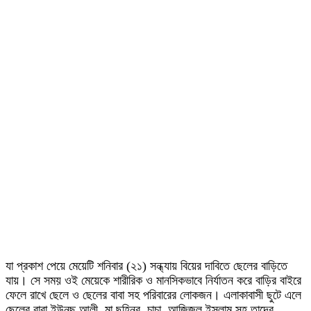
যা প্রকাশ পেয়ে মেয়েটি শনিবার (২১) সন্ধ্যায় বিয়ের দাবিতে ছেলের বাড়িতে
যায়। সে সময় ওই মেয়েকে শারীরিক ও মানসিকভাবে নির্যাতন করে বাড়ির বাইরে
ফেলে রাখে ছেলে ও ছেলের বাবা সহ পরিবারের লোকজন। এলাকাবাসী ছুটে এলে
ছেলের বাবা ইউনুছ আলী, মা ছহিনুর ,চাচা আজিজুল ইসলাম সহ তাদের