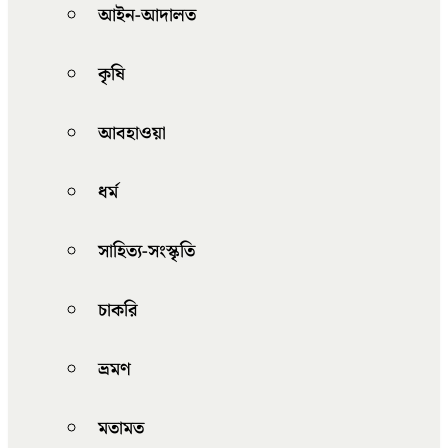
আইন-আদালত
কৃষি
আবহাওয়া
ধর্ম
সাহিত্য-সংস্কৃতি
চাকরি
ভ্রমণ
মতামত