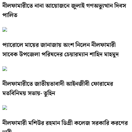
নীলফামারীতে নানা আয়োজনে জুলাই গণঅভ্যুত্থান দিবস
পালিত
প্যারোলে মায়ের জানাজায় অংশ নিলেন নীলফামারী
সাবেক উপজেলা পরিষদের চেয়ারম্যান শাহিদ মাহমুদ
নীলফামারীতে জাতীয়তাবাদী আইনজীবী ফোরামের
মতবিনিময় সভায়- তুহিন
নীলফামারী মশিউর রহমান ডিগ্রী কলেজ সরকারি করণের