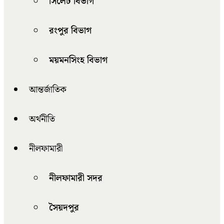
সিলেট বিভাগ
রংপুর বিভাগ
ময়মনসিংহ বিভাগ
আন্তর্জাতিক
অর্থনীতি
নীলফামারী
নীলফামারী সদর
সৈয়দপুর