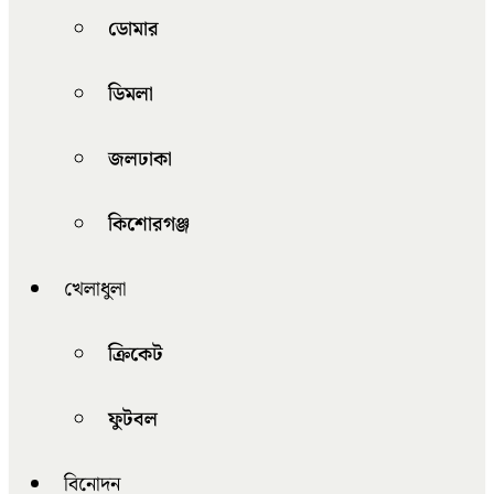
ডোমার
ডিমলা
জলঢাকা
কিশোরগঞ্জ
খেলাধুলা
ক্রিকেট
ফুটবল
বিনোদন