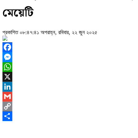
মেয়েটি
প্রকাশিত ০৮:৪৭:৪১ অপরাহ্ন, রবিবার, ২২ জুন ২০২৫
Facebook
Messenger
WhatsApp
X
LinkedIn
Gmail
Copy
Link
Share