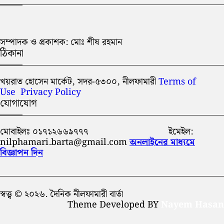
সম্পাদক ও প্রকাশক: মোঃ শীষ রহমান
ঠিকানা
খয়রাত হোসেন মার্কেট, সদর-৫৩০০, নীলফামারী
Terms of
Use
Privacy Policy
যোগাযোগ
মোবাইলঃ ০১৭১২৬৬৯৭৭৭ ইমেইল:
nilphamari.barta@gmail.com
অনলাইনের মাধ্যমে
বিজ্ঞাপন দিন
স্বত্ত্ব © ২০২৬. দৈনিক নীলফামারী বার্তা
Theme Developed BY
Nayem Hasan