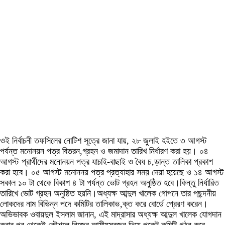
ওই নির্বাচনী তফসিলের নোটিশ সূত্রে জানা যায়, ২৮ জুলাই হইতে ৩ আগস্ট
পর্যন্ত মনোনয়ন পত্র বিতরন,গ্রহন ও জমাদান তারিখ নির্ধারণ করা হয়। ০৪
আগস্ট প্রার্থীদের মনোনয়ন পত্র যাচাই-বাছাই ও বৈধ চ‚ড়ান্ত তালিকা প্রকাশ
করা হবে। ০৫ আগস্ট মনোননয় পত্র প্রত্যাহার সময় দেয়া হয়েছে ও ১৪ আগস্ট
সকাল ১০ টা থেকে বিকাশ ৪ টা পর্যন্ত ভোট গ্রহন অনুষ্ঠিত হবে।কিন্তু নির্ধারিত
তারিখে ভোট গ্রহন অনুষ্ঠিত হয়নি।অধ্যক্ষ আব্দুল খালেক গোপনে তার পছন্দনীয়
লোকদের নাম বিভিন্ন পদে কমিটির তালিকাভ‚ক্ত করে বোর্ডে প্রেরণ করেন।
অভিভাবক ওবায়দুল ইসলাম জানান, এই মাদ্রাসার অধ্যক্ষ আব্দুল খালেক যোগদান