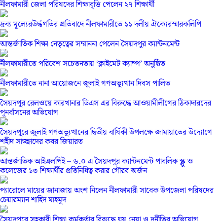
নীলফামারী জেলা পরিষদের শিক্ষাবৃত্তি পেলেন ২৭ শিক্ষার্থী
দ্রব্য মূল্যেরউর্দ্ধগতির প্রতিবাদে নীলফামারীতে ১১ দলীয় ঐক্যেরস্মারকলিপি
আন্তর্জাতিক শিক্ষা নেতৃত্বের সম্মাননা পেলেন সৈয়দপুর ক্যান্টনমেন্ট
নীলফামারীতে পরিবেশ সচেতনতায় ‘ক্লাইমেট ক্যাম্প’ অনুষ্ঠিত
নীলফামারীতে নানা আয়োজনে জুলাই গণঅভ্যুত্থান দিবস পালিত
সৈয়দপুর রেলওয়ে কারখানার ডিএস এর বিরুদ্ধে আওয়ামীলীগের ঠিকাদারদের
পূনর্বাসনের অভিযোগ
সৈয়দপুরে জুলাই গণঅভ্যুত্থানের দ্বিতীয় বার্ষিকী উপলক্ষে জামায়াতের উদ্যোগে
শহীদ সাজ্জাদের কবর জিয়ারত
আন্তর্জাতিক আইএলপিই – ৬.০ এ সৈয়দপুর ক্যান্টনমেন্ট পাবলিক স্ক্লু ও
কলেজের ১৩ শিক্ষার্থীর প্রতিনিধিত্ব করার গৌরব অর্জন
প্যারোলে মায়ের জানাজায় অংশ নিলেন নীলফামারী সাবেক উপজেলা পরিষদের
চেয়ারম্যান শাহিদ মাহমুদ
সৈয়দপুরে সহকারী শিক্ষা কর্মকর্তার বিরুদ্ধে ঘুষ নেয়া ও দূর্নীতির অভিযোগ