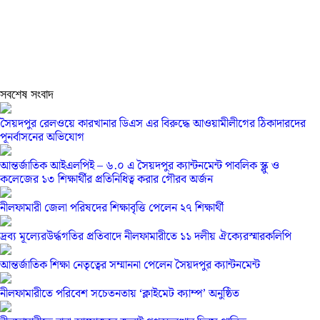
সবশেষ সংবাদ
সৈয়দপুর রেলওয়ে কারখানার ডিএস এর বিরুদ্ধে আওয়ামীলীগের ঠিকাদারদের
পূনর্বাসনের অভিযোগ
আন্তর্জাতিক আইএলপিই – ৬.০ এ সৈয়দপুর ক্যান্টনমেন্ট পাবলিক স্ক্লু ও
কলেজের ১৩ শিক্ষার্থীর প্রতিনিধিত্ব করার গৌরব অর্জন
নীলফামারী জেলা পরিষদের শিক্ষাবৃত্তি পেলেন ২৭ শিক্ষার্থী
দ্রব্য মূল্যেরউর্দ্ধগতির প্রতিবাদে নীলফামারীতে ১১ দলীয় ঐক্যেরস্মারকলিপি
আন্তর্জাতিক শিক্ষা নেতৃত্বের সম্মাননা পেলেন সৈয়দপুর ক্যান্টনমেন্ট
নীলফামারীতে পরিবেশ সচেতনতায় ‘ক্লাইমেট ক্যাম্প’ অনুষ্ঠিত