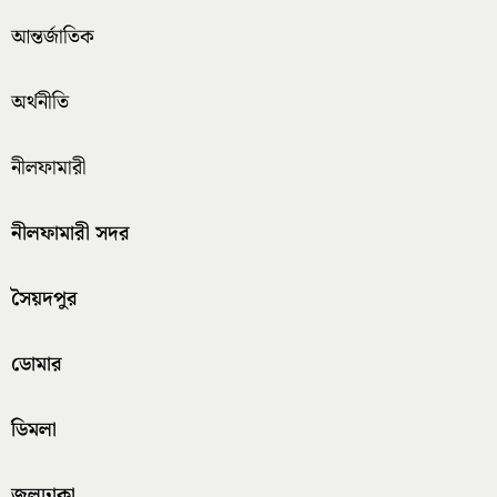
আন্তর্জাতিক
অর্থনীতি
নীলফামারী
নীলফামারী সদর
সৈয়দপুর
ডোমার
ডিমলা
জলঢাকা