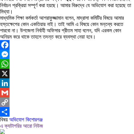
নির্বাচন প্রক্রিয়া সম্পূর্ণ করা হয়ছে। আমার বিরুদ্ধে যে অভিযোগ করা হয়েছে তা
মিথ্যা।
মাধ্যমিক শিক্ষা কর্মকর্তা আশরাফুজ্জামান বলেন, মাদ্রাসা কমিটির বিষয়ে আমার
হস্তক্ষেপের কোন একতিয়ার নাই। তাই আমি এ বিষয়ে কোন মন্তব্য করতে
পারবো না। উপজেলা নির্বাহী অফিসার প্রীতম সাহা বলেন, যদি এরকম কোন
অনিয়ম করে থাকে তাহলে তদন্ত করে ব্যবস্থা নেয়া হবে।
Facebook
Messenger
WhatsApp
X
LinkedIn
Gmail
Copy
বিষয়
অভিযোগ
কিশোরগঞ্জ
Link
Share
এ ক্যাটাগরির আরো নিউজ