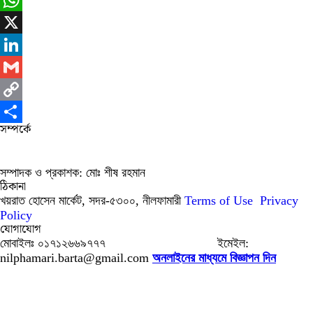
Messenger
WhatsApp
X
LinkedIn
Gmail
Copy
সম্পর্কে
Link
Share
সম্পাদক ও প্রকাশক: মোঃ শীষ রহমান
ঠিকানা
খয়রাত হোসেন মার্কেট, সদর-৫৩০০, নীলফামারী
Terms of Use
Privacy
Policy
যোগাযোগ
মোবাইলঃ ০১৭১২৬৬৯৭৭৭ ইমেইল:
nilphamari.barta@gmail.com
অনলাইনের মাধ্যমে বিজ্ঞাপন দিন