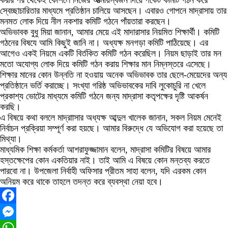
করার পর থেকেই কৌশলে নিজের আত্মীয়স্বজন দিয়ে পকেট কমিটি গঠন করে
স্বেচ্ছাচারিতার মাধ্যমে প্রতিষ্ঠান চালিয়ে আসছেন। এবারও গোপনে মাদ্রাসায় তার
মনমত লোক দিয়ে নীল নকশার কমিটি গঠনে পাঁয়তারা করছেন।
অভিভাবক বুধু মিয়া জানান, আমার মেয়ে এই মাদারাসার নিয়মিত শিক্ষার্থী। কমিটি
গঠনের বিষযে আমি কিছুই জানি না। অধ্যক্ষ মনগড়া কমিটি পাঠিয়েছে। এর
আগেও একই নিয়মে একটি বির্তকিত কমিটি গঠন করেছিল। নিয়ম ছাড়াই তার মন
মতো অযোগ্য লোক দিয়ে কমিটি গঠন করায় শিক্ষার মান নিম্নস্তরে এসেছে।
শিক্ষার মানের কোন উন্নতি না হওয়ায় অনেক অভিভাবক তার ছেলে-মেয়েদের অন্য
প্রতিষ্ঠানে ভর্তি করাচ্ছে। সংখ্যা গরিষ্ঠ অভিভাবকের দাবি লুকোচুরি না খেলে
প্রকাশ্য ভোটের মাধ্যমে কমিটি গঠনে জন্য মাদ্রাসা কতৃপক্ষের দৃষ্টি আকর্ষন
করছি।
এ বিষয়ে কথা বললে মাদ্রাাসার অধ্যক্ষ আব্দুল খালেক জানান, সকল নিয়ম মেনেই
নির্বাচন প্রক্রিয়া সম্পূর্ণ করা হয়ছে। আমার বিরুদ্ধে যে অভিযোগ করা হয়েছে তা
মিথ্যা।
মাধ্যমিক শিক্ষা কর্মকর্তা আশরাফুজ্জামান বলেন, মাদ্রাসা কমিটির বিষয়ে আমার
হস্তক্ষেপের কোন একতিয়ার নাই। তাই আমি এ বিষয়ে কোন মন্তব্য করতে
পারবো না। উপজেলা নির্বাহী অফিসার প্রীতম সাহা বলেন, যদি এরকম কোন
অনিয়ম করে থাকে তাহলে তদন্ত করে ব্যবস্থা নেয়া হবে।
Facebook