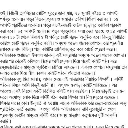
ওই নির্বাচনী তফসিলের নোটিশ সূত্রে জানা যায়, ২৮ জুলাই হইতে ৩ আগস্ট
পর্যন্ত মনোনয়ন পত্র বিতরন,গ্রহন ও জমাদান তারিখ নির্ধারণ করা হয়। ০৪
আগস্ট প্রার্থীদের মনোনয়ন পত্র যাচাই-বাছাই ও বৈধ চ‚ড়ান্ত তালিকা প্রকাশ
করা হবে। ০৫ আগস্ট মনোননয় পত্র প্রত্যাহার সময় দেয়া হয়েছে ও ১৪ আগস্ট
সকাল ১০ টা থেকে বিকাশ ৪ টা পর্যন্ত ভোট গ্রহন অনুষ্ঠিত হবে।কিন্তু নির্ধারিত
তারিখে ভোট গ্রহন অনুষ্ঠিত হয়নি।অধ্যক্ষ আব্দুল খালেক গোপনে তার পছন্দনীয়
লোকদের নাম বিভিন্ন পদে কমিটির তালিকাভ‚ক্ত করে বোর্ডে প্রেরণ করেন।
অভিভাবক ওবায়দুল ইসলাম জানান, এই মাদ্রাসার অধ্যক্ষ আব্দুল খালেক যোগদান
করার পর থেকেই কৌশলে নিজের আত্মীয়স্বজন দিয়ে পকেট কমিটি গঠন করে
স্বেচ্ছাচারিতার মাধ্যমে প্রতিষ্ঠান চালিয়ে আসছেন। এবারও গোপনে মাদ্রাসায় তার
মনমত লোক দিয়ে নীল নকশার কমিটি গঠনে পাঁয়তারা করছেন।
অভিভাবক বুধু মিয়া জানান, আমার মেয়ে এই মাদারাসার নিয়মিত শিক্ষার্থী। কমিটি
গঠনের বিষযে আমি কিছুই জানি না। অধ্যক্ষ মনগড়া কমিটি পাঠিয়েছে। এর
আগেও একই নিয়মে একটি বির্তকিত কমিটি গঠন করেছিল। নিয়ম ছাড়াই তার মন
মতো অযোগ্য লোক দিয়ে কমিটি গঠন করায় শিক্ষার মান নিম্নস্তরে এসেছে।
শিক্ষার মানের কোন উন্নতি না হওয়ায় অনেক অভিভাবক তার ছেলে-মেয়েদের অন্য
প্রতিষ্ঠানে ভর্তি করাচ্ছে। সংখ্যা গরিষ্ঠ অভিভাবকের দাবি লুকোচুরি না খেলে
প্রকাশ্য ভোটের মাধ্যমে কমিটি গঠনে জন্য মাদ্রাসা কতৃপক্ষের দৃষ্টি আকর্ষন
করছি।
এ বিষয়ে কথা বললে মাদ্রাাসার অধ্যক্ষ আব্দুল খালেক জানান, সকল নিয়ম মেনেই