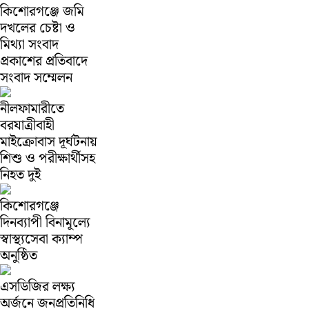
কিশোরগঞ্জে জমি
দখলের চেষ্টা ও
মিথ্যা সংবাদ
প্রকাশের প্রতিবাদে
সংবাদ সম্মেলন
নীলফামারীতে
বরযাত্রীবাহী
মাইক্রোবাস দূর্ঘটনায়
শিশু ও পরীক্ষার্থীসহ
নিহত দুই
কিশোরগঞ্জে
দিনব্যাপী বিনামূল্যে
স্বাস্থ্যসেবা ক্যাম্প
অনুষ্ঠিত
এসডিজির লক্ষ্য
অর্জনে জনপ্রতিনিধি