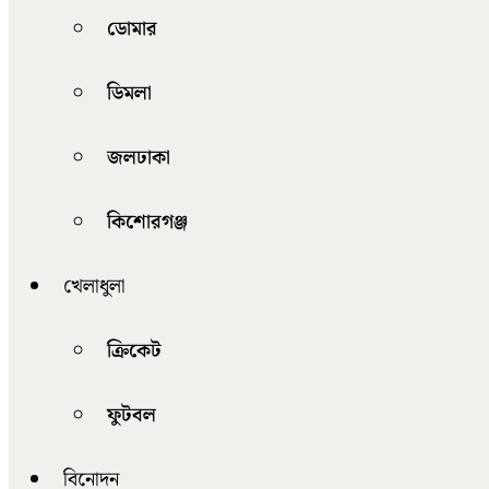
ডোমার
ডিমলা
জলঢাকা
কিশোরগঞ্জ
খেলাধুলা
ক্রিকেট
ফুটবল
বিনোদন