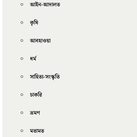
আইন-আদালত
কৃষি
আবহাওয়া
ধর্ম
সাহিত্য-সংস্কৃতি
চাকরি
ভ্রমণ
মতামত