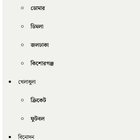
ডোমার
ডিমলা
জলঢাকা
কিশোরগঞ্জ
খেলাধুলা
ক্রিকেট
ফুটবল
বিনোদন