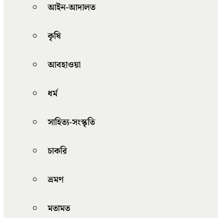
আইন-আদালত
কৃষি
আবহাওয়া
ধর্ম
সাহিত্য-সংস্কৃতি
চাকরি
ভ্রমণ
মতামত