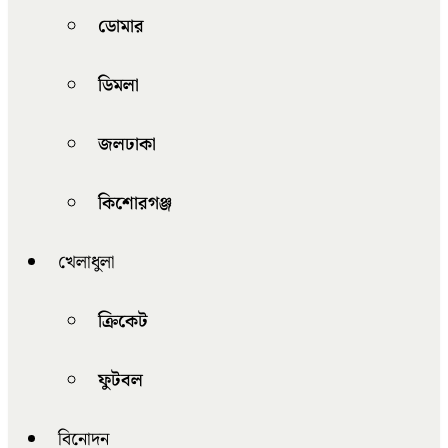
ডোমার
ডিমলা
জলঢাকা
কিশোরগঞ্জ
খেলাধুলা
ক্রিকেট
ফুটবল
বিনোদন