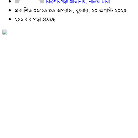
কিশোরগঞ্জ প্রতিনিধি, নীলফামারী
প্রকাশিত ০৯:২৯:০৯ অপরাহ্ন, বুধবার, ২০ অগাস্ট ২০২৫
২১১ বার পড়া হয়েছে