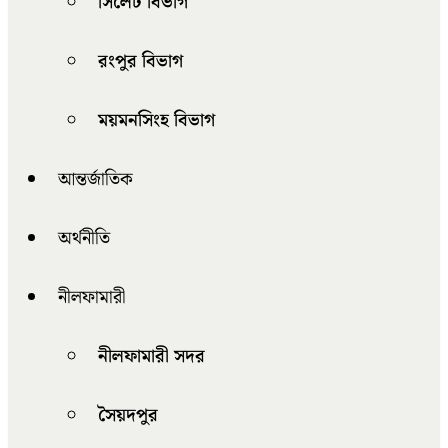
সিলেট বিভাগ
রংপুর বিভাগ
ময়মনসিংহ বিভাগ
আন্তর্জাতিক
অর্থনীতি
নীলফামারী
নীলফামারী সদর
সৈয়দপুর