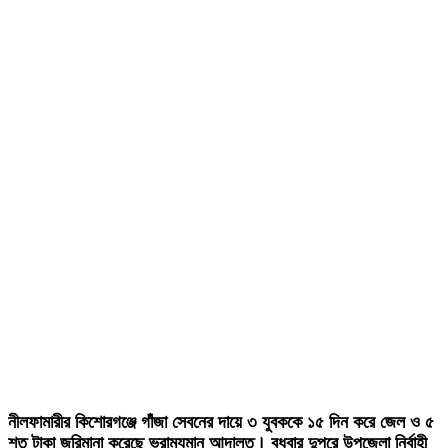
নীলফামারীর কিশোরগঞ্জে গাঁজা সেবনের দায়ে ৩ যুবককে ১৫ দিন করে জেল ও ৫
শত টাকা জরিমানা করেছে ভ্রাম্যমান আদালত। বুধবার দুপুরে উপজেলা নির্বাহী