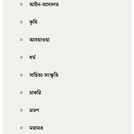
আইন-আদালত
কৃষি
আবহাওয়া
ধর্ম
সাহিত্য-সংস্কৃতি
চাকরি
ভ্রমণ
মতামত