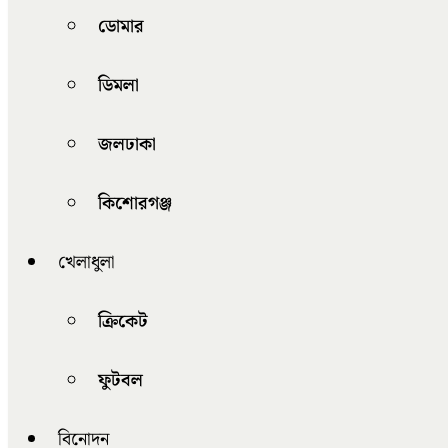
ডোমার
ডিমলা
জলঢাকা
কিশোরগঞ্জ
খেলাধুলা
ক্রিকেট
ফুটবল
বিনোদন