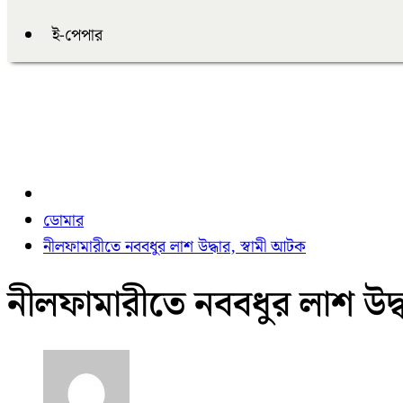
ই-পেপার
ডোমার
নীলফামারীতে নববধুর লাশ উদ্ধার, স্বামী আটক
নীলফামারীতে নববধুর লাশ উদ্