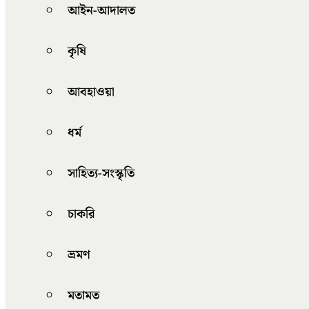
আইন-আদালত
কৃষি
আবহাওয়া
ধর্ম
সাহিত্য-সংস্কৃতি
চাকরি
ভ্রমণ
মতামত