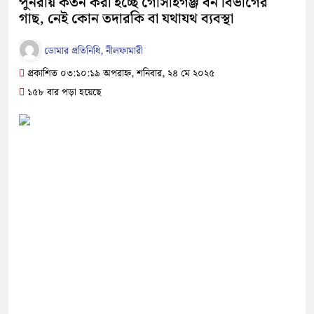
পুনরায় কর্তন করা হচ্ছে গোসাইগঞ্জ বন বিভাগের
গাছ, নেই কোন তদারকি বা যথাযথ ব্যবস্থা
ডোমার প্রতিনিধি, নীলফামারী
প্রকাশিত ০৩:১০:১৯ অপরাহ্ন, শনিবার, ২৪ মে ২০২৫
১৫৮ বার পড়া হয়েছে