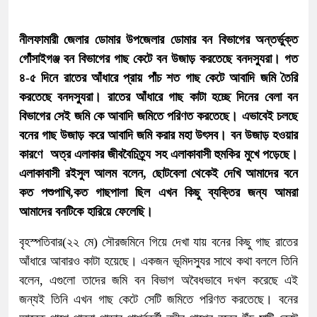
নীলফামারী জেলার ডোমার উপজেলার ডোমার বন বিভাগের অন্তর্ভুক্ত
গোঁসাইগঞ্জ বন বিভাগের গাছ কেটে বন উজাড় করতেছে বনদস্যুরা। গত
৪-৫ দিনে রাতের আঁধারে প্রায় পাঁচ শত গাছ কেটে আবাদি জমি তৈরি
করতেছে বনদস্যুরা। রাতের আঁধারে গাছ কাটা হচ্ছে দিনের বেলা বন
বিভাগের সেই জমি কে আবাদি জমিতে পরিণত করতেছে। এভাবেই চলছে
বনের গাছ উজাড় করে আবাদি জমি করার মহা উৎসব। বন উজাড় হওয়ার
কারণে অত্র এলাকার জীববৈচিত্র্য সহ এলাকাবাসী হুমকির মুখে পড়েছে।
এলাকাবাসী রইসুল আলম বলেন, ছোটবেলা থেকেই দেখি আমাদের বনে
কত পশুপাখি,কত গাছপালা ছিল এখন কিছু ব্যক্তির জন্য আমরা
আমাদের বনটিকে হারিয়ে ফেলেছি।
বৃহস্পতিবার(২২ মে) সৌরজমিনে গিয়ে দেখা যায় বনের কিছু গাছ রাতের
আঁধারে আবারও কাটা হয়েছে। একজন ভূমিদস্যুর সাথে কথা বললে তিনি
বলেন, এগুলো তাদের জমি বন বিভাগ অবৈধভাবে দখল করেছে এই
জন্যই তিনি এখন গাছ কেটে সেটি জমিতে পরিণত করতেছে। বনের