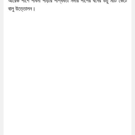
আরেক পাশে পাবনা পাড়ার পার্শ্ববর্তী নদীর পাশের বনের উঁচু মাটি কেটে
বালু উত্তোলন।