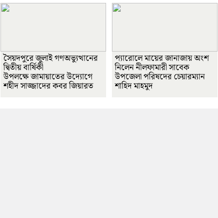
সৈয়দপুরে জুলাই গণঅভ্যুত্থানের
প্যারোলে মায়ের জানাজায় অংশ
দ্বিতীয় বার্ষিকী
নিলেন নীলফামারী সাবেক
উপলক্ষে জামায়াতের উদ্যোগে
উপজেলা পরিষদের চেয়ারম্যান
শহীদ সাজ্জাদের কবর জিয়ারত
শাহিদ মাহমুদ