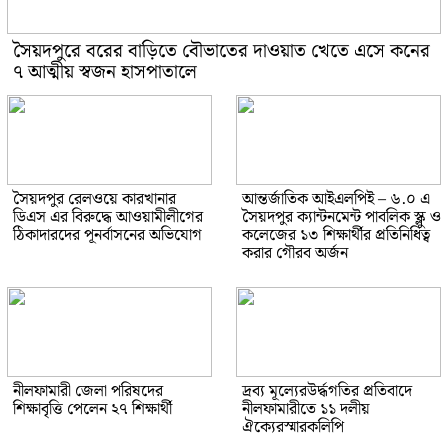
সৈয়দপুরে বরের বাড়িতে বৌভাতের দাওয়াত খেতে এসে কনের
৭ আত্মীয় স্বজন হাসপাতালে
সৈয়দপুর রেলওয়ে কারখানার
আন্তর্জাতিক আইএলপিই – ৬.০ এ
ডিএস এর বিরুদ্ধে আওয়ামীলীগের
সৈয়দপুর ক্যান্টনমেন্ট পাবলিক স্ক্লু ও
ঠিকাদারদের পূনর্বাসনের অভিযোগ
কলেজের ১৩ শিক্ষার্থীর প্রতিনিধিত্ব
করার গৌরব অর্জন
নীলফামারী জেলা পরিষদের
দ্রব্য মূল্যেরউর্দ্ধগতির প্রতিবাদে
শিক্ষাবৃত্তি পেলেন ২৭ শিক্ষার্থী
নীলফামারীতে ১১ দলীয়
ঐক্যেরস্মারকলিপি