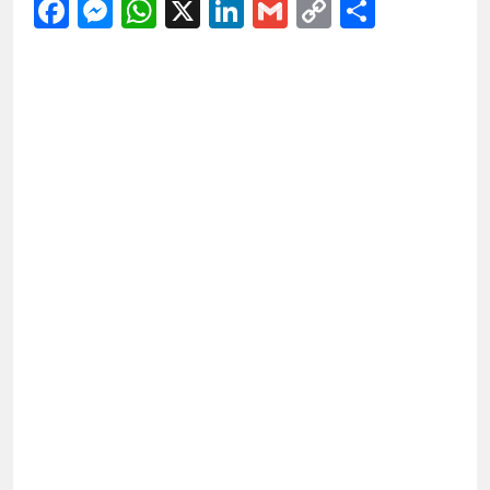
Facebook
Messenger
WhatsApp
X
LinkedIn
Gmail
Copy
Share
Link