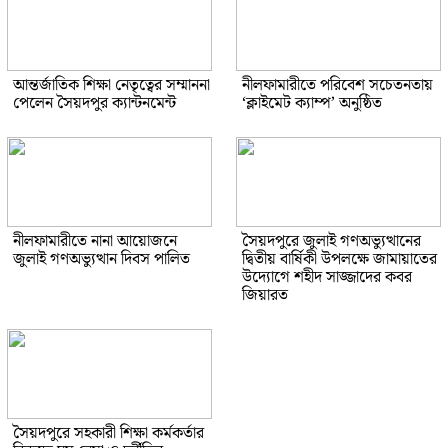
আন্তর্জাতিক শিক্ষা নেতৃত্বের সম্মাননা
নীলফামারীতে পরিবেশ সচেতনতায়
পেলেন সৈয়দপুর ক্যান্টনমেন্ট
‘ক্লাইমেট ক্যাম্প’ অনুষ্ঠিত
নীলফামারীতে নানা আয়োজনে
সৈয়দপুরে জুলাই গণঅভ্যুত্থানের
জুলাই গণঅভ্যুত্থান দিবস পালিত
দ্বিতীয় বার্ষিকী উপলক্ষে জামায়াতের
উদ্যোগে শহীদ সাজ্জাদের কবর
জিয়ারত
সৈয়দপুরে সহকারী শিক্ষা কর্মকর্তার