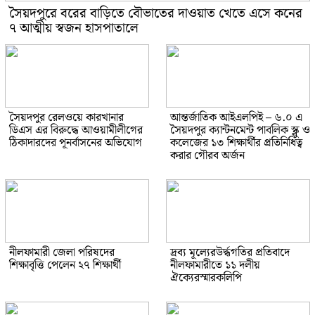
সৈয়দপুরে বরের বাড়িতে বৌভাতের দাওয়াত খেতে এসে কনের
৭ আত্মীয় স্বজন হাসপাতালে
সৈয়দপুর রেলওয়ে কারখানার
আন্তর্জাতিক আইএলপিই – ৬.০ এ
ডিএস এর বিরুদ্ধে আওয়ামীলীগের
সৈয়দপুর ক্যান্টনমেন্ট পাবলিক স্ক্লু ও
ঠিকাদারদের পূনর্বাসনের অভিযোগ
কলেজের ১৩ শিক্ষার্থীর প্রতিনিধিত্ব
করার গৌরব অর্জন
নীলফামারী জেলা পরিষদের
দ্রব্য মূল্যেরউর্দ্ধগতির প্রতিবাদে
শিক্ষাবৃত্তি পেলেন ২৭ শিক্ষার্থী
নীলফামারীতে ১১ দলীয়
ঐক্যেরস্মারকলিপি