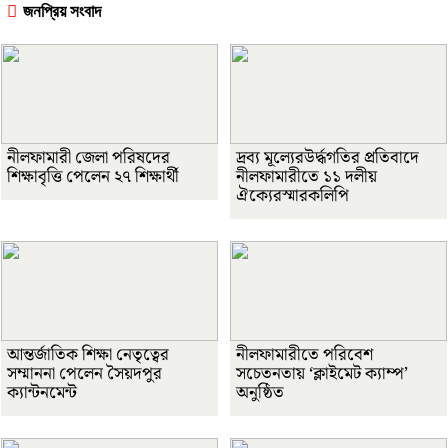
জনপ্রিয় সংবাদ
নীলফামারী জেলা পরিষদের
দ্রব্য মূল্যেরউর্দ্ধগতির প্রতিবাদে
শিক্ষাবৃত্তি পেলেন ২৭ শিক্ষার্থী
নীলফামারীতে ১১ দলীয়
ঐক্যেরস্মারকলিপি
আন্তর্জাতিক শিক্ষা নেতৃত্বের
নীলফামারীতে পরিবেশ
সম্মাননা পেলেন সৈয়দপুর
সচেতনতায় ‘ক্লাইমেট ক্যাম্প’
ক্যান্টনমেন্ট
অনুষ্ঠিত