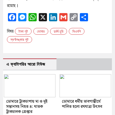
রয়েছে।
Facebook
Messenger
WhatsApp
X
LinkedIn
Gmail
Copy
Share
Link
বিষয়
টাকা লুট
ডোমার
দুর্ধর্ষ চুরি
বিএনপি
স্বর্ণালঙ্কার লুট
এ ক্যাটাগরির আরো নিউজ
ডোমারে ট্রাকচাপায় মা ও দুই
ডোমারে ধর্মীয় ভাবগাম্ভীর্যে
সন্তানসহ নিহত ৪: ঘাতক
পালিত হলো রথযাত্রা উৎসব
ট্রাকচালক গ্রেপ্তার