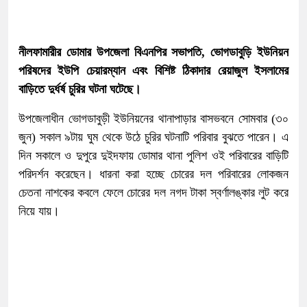
নীলফামারীর ডোমার উপজেলা বিএনপির সভাপতি, ভোগডাবুড়ি ইউনিয়ন
পরিষদের ইউপি চেয়ারম্যান এবং বিশিষ্ট ঠিকাদার রেয়াজুল ইসলামের
বাড়িতে দুর্ধর্ষ চুরির ঘটনা ঘটেছে।
উপজেলাধীন ভোগডাবুড়ী ইউনিয়নের থানাপাড়ার বাসভবনে সোমবার (৩০
জুন) সকাল ৯টায় ঘুম থেকে উঠে চুরির ঘটনাটি পরিবার বুঝতে পারেন। এ
দিন সকালে ও দুপুরে দুইদফায় ডোমার থানা পুলিশ ওই পরিবারের বাড়িটি
পরিদর্শন করেছেন। ধারনা করা হচ্ছে চোরের দল পরিবারের লোকজন
চেতনা নাশকের কবলে ফেলে চোরের দল নগদ টাকা স্বর্ণালঙ্কার লুট করে
নিয়ে যায়।