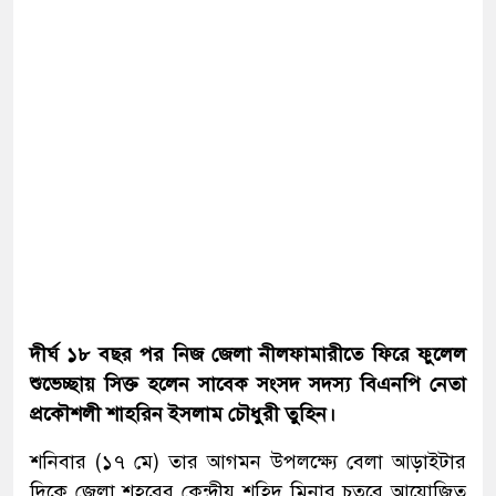
দীর্ঘ ১৮ বছর পর নিজ জেলা নীলফামারীতে ফিরে ফুলেল
শুভেচ্ছায় সিক্ত হলেন সাবেক সংসদ সদস্য বিএনপি নেতা
প্রকৌশলী শাহরিন ইসলাম চৌধুরী তুহিন।
শনিবার (১৭ মে) তার আগমন উপলক্ষ্যে বেলা আড়াইটার
দিকে জেলা শহরের কেন্দ্রীয় শহিদ মিনার চত্বরে আয়োজিত