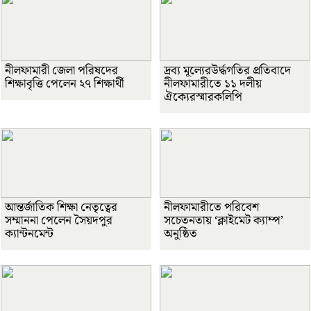
নীলফামারী জেলা পরিষদের
দ্রব্য মূল্যেরউর্দ্ধগতির প্রতিবাদে
শিক্ষাবৃত্তি পেলেন ২৭ শিক্ষার্থী
নীলফামারীতে ১১ দলীয়
ঐক্যেরস্মারকলিপি
আন্তর্জাতিক শিক্ষা নেতৃত্বের
নীলফামারীতে পরিবেশ
সম্মাননা পেলেন সৈয়দপুর
সচেতনতায় ‘ক্লাইমেট ক্যাম্প’
ক্যান্টনমেন্ট
অনুষ্ঠিত