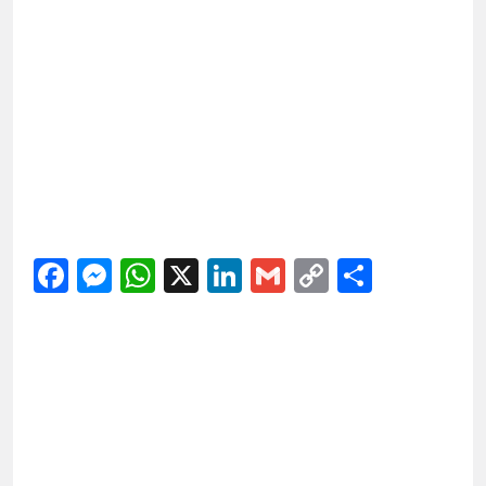
Facebook
Messenger
WhatsApp
X
LinkedIn
Gmail
Copy
Share
Link