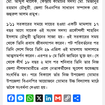
মো. আব্দুল খালেক, কেন্দ্রীয় কমিটির সদস্য মো. মিজানুর
রহমান চৌধুরী, জেলা বিএনপির সাধারণ সম্পাদক মো.
জহুরুল আলম প্রমুখ।
১/১১ সরকারের সময়ে দায়ের হওয়া একটি মামলায় ১৭
বছর আগে সাবেক ওই সংসদ সদস্য প্রকৌশলী শাহরিন
ইসলাম চৌধুরী তুহিনের সাজা হয়। ওই সরকারের সময়
থেকে তিনি প্রবাস জীবনযাপন করেন। পট পরিবর্তনের পর
তিনি দেশে ফিরে তিনি ২৯ এপ্রিল ওই মামলায় আদালতে
আত্মসমর্পণ করেন। এরপর ৮ মে তিনি জামিনে মুক্ত হন। সে
থেকে দীর্ঘ ১৮ বছর ২ মাস পর শনিবার তিনি তার নিজ
জেলা নীলফামারীতে এলে নেতাকর্মীদের ফুলেল শুভেচ্ছায়
সংবর্ধিত হন। পরে বিকালে তাঁর নিজ উপজেলা ডোমার
উপজেলা বিএনপির আয়োজনে ডোমার উচ্চ বিদ্যালয় মাঠে
তাঁকে সংবর্ধনা দেওয়া হয়।
Facebook
Messenger
WhatsApp
X
LinkedIn
Gmail
Copy
Share