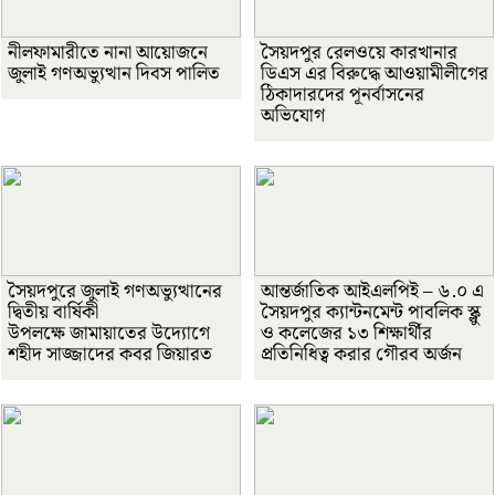
নীলফামারীতে নানা আয়োজনে
সৈয়দপুর রেলওয়ে কারখানার
জুলাই গণঅভ্যুত্থান দিবস পালিত
ডিএস এর বিরুদ্ধে আওয়ামীলীগের
ঠিকাদারদের পূনর্বাসনের
অভিযোগ
সৈয়দপুরে জুলাই গণঅভ্যুত্থানের
আন্তর্জাতিক আইএলপিই – ৬.০ এ
দ্বিতীয় বার্ষিকী
সৈয়দপুর ক্যান্টনমেন্ট পাবলিক স্ক্লু
উপলক্ষে জামায়াতের উদ্যোগে
ও কলেজের ১৩ শিক্ষার্থীর
শহীদ সাজ্জাদের কবর জিয়ারত
প্রতিনিধিত্ব করার গৌরব অর্জন