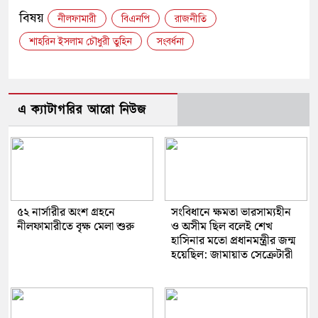
Link
বিষয়
নীলফামারী
বিএনপি
রাজনীতি
শাহরিন ইসলাম চৌধুরী তুহিন
সংবর্ধনা
এ ক্যাটাগরির আরো নিউজ
৫২ নার্সারীর অংশ গ্রহনে
সংবিধানে ক্ষমতা ভারসাম্যহীন
নীলফামারীতে বৃক্ষ মেলা শুরু
ও অসীম ছিল বলেই শেখ
হাসিনার মতো প্রধানমন্ত্রীর জন্ম
হয়েছিল: জামায়াত সেক্রেটারী