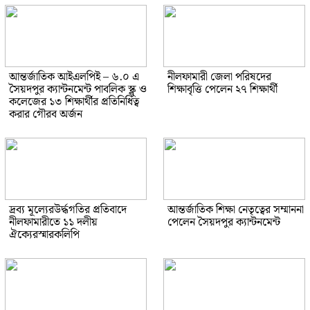
আন্তর্জাতিক আইএলপিই – ৬.০ এ
নীলফামারী জেলা পরিষদের
সৈয়দপুর ক্যান্টনমেন্ট পাবলিক স্ক্লু ও
শিক্ষাবৃত্তি পেলেন ২৭ শিক্ষার্থী
কলেজের ১৩ শিক্ষার্থীর প্রতিনিধিত্ব
করার গৌরব অর্জন
দ্রব্য মূল্যেরউর্দ্ধগতির প্রতিবাদে
আন্তর্জাতিক শিক্ষা নেতৃত্বের সম্মাননা
নীলফামারীতে ১১ দলীয়
পেলেন সৈয়দপুর ক্যান্টনমেন্ট
ঐক্যেরস্মারকলিপি