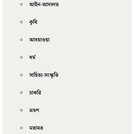
আইন-আদালত
কৃষি
আবহাওয়া
ধর্ম
সাহিত্য-সংস্কৃতি
চাকরি
ভ্রমণ
মতামত