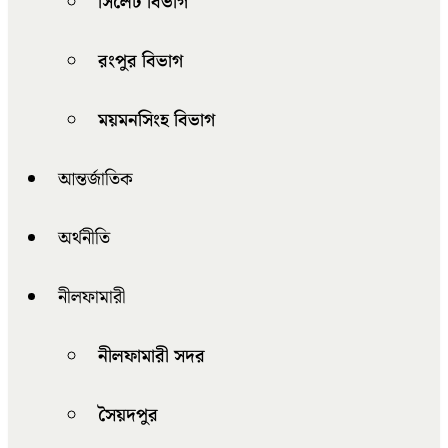
সিলেট বিভাগ
রংপুর বিভাগ
ময়মনসিংহ বিভাগ
আন্তর্জাতিক
অর্থনীতি
নীলফামারী
নীলফামারী সদর
সৈয়দপুর