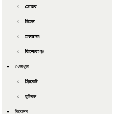
ডোমার
ডিমলা
জলঢাকা
কিশোরগঞ্জ
খেলাধুলা
ক্রিকেট
ফুটবল
বিনোদন