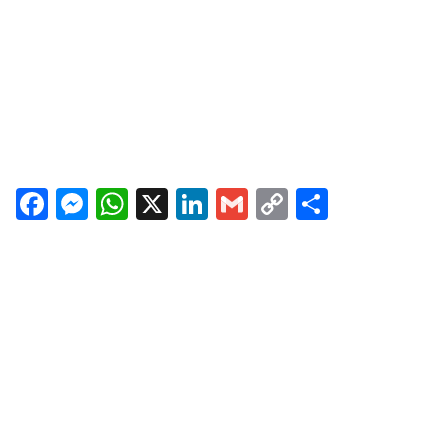
Facebook
Messenger
WhatsApp
X
LinkedIn
Gmail
Copy
Share
Link