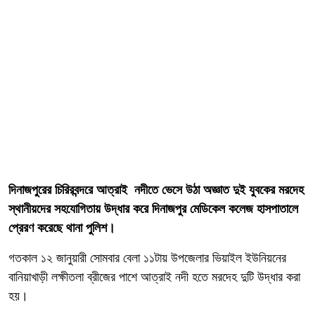
দিনাজপুরের চিরিরবন্দরে আত্রাই নদীতে ভেসে উঠা অজ্ঞাত দুই যুবকের মরদেহ
স্থানীয়দের সহযোগিতায় উদ্ধার করে দিনাজপুর মেডিকেল কলেজ হাসপাতালে
প্রেরণ করেছে থানা পুলিশ।
গতকাল ১২ জানুয়ারী সোমবার বেলা ১১টায় উপজেলার ভিয়াইল ইউনিয়নের
বানিয়াখাড়ী লক্ষীতলা ব্রীজের পাশে আত্রাই নদী হতে মরদেহ দুটি উদ্ধার করা
হয়।