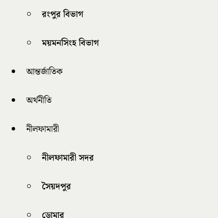
রংপুর বিভাগ
ময়মনসিংহ বিভাগ
আন্তর্জাতিক
অর্থনীতি
নীলফামারী
নীলফামারী সদর
সৈয়দপুর
ডোমার