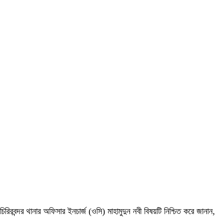
চিরিরবন্দর থানার অফিসার ইনচার্জ (ওসি) মাহামুদুন নবী বিষয়টি নিশ্চিত করে জানান,