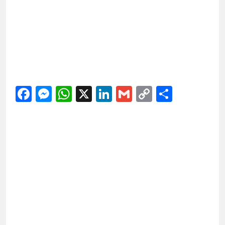
Facebook
Messenger
WhatsApp
X
LinkedIn
Gmail
Copy
Share
Link