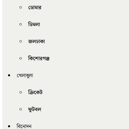
ডোমার
ডিমলা
জলঢাকা
কিশোরগঞ্জ
খেলাধুলা
ক্রিকেট
ফুটবল
বিনোদন