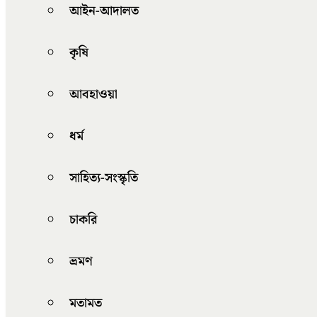
আইন-আদালত
কৃষি
আবহাওয়া
ধর্ম
সাহিত্য-সংস্কৃতি
চাকরি
ভ্রমণ
মতামত