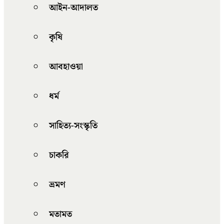
আইন-আদালত
কৃষি
আবহাওয়া
ধর্ম
সাহিত্য-সংস্কৃতি
চাকরি
ভ্রমণ
মতামত