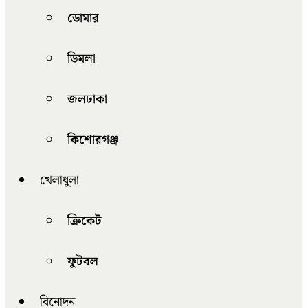
ডোমার
ডিমলা
জলঢাকা
কিশোরগঞ্জ
খেলাধুলা
ক্রিকেট
ফুটবল
বিনোদন