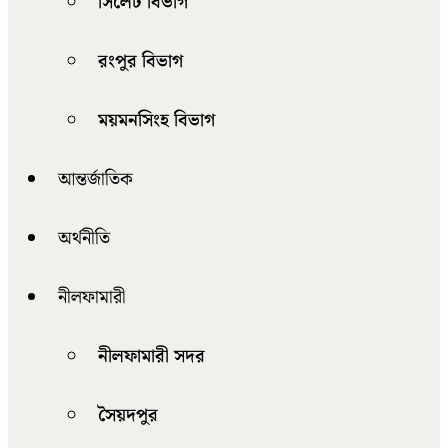
সিলেট বিভাগ
রংপুর বিভাগ
ময়মনসিংহ বিভাগ
আন্তর্জাতিক
অর্থনীতি
নীলফামারী
নীলফামারী সদর
সৈয়দপুর