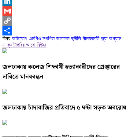
X
LinkedIn
Gmail
Copy
বিষয়
অভিযোগ
এমপিও স্থগিত
জলঢাকা
দুর্নীতি
নীলফামারী
ভূয়া অধ্যক্ষ
Link
Share
এ ক্যাটাগরির আরো নিউজ
জলঢাকায় কলেজ শিক্ষার্থী হত্যাকারীদের গ্রেপ্তারের
দাবিতে মানববন্ধন
জলঢাকায় চাঁদাবাজির প্রতিবাদে ৫ ঘন্টা সড়ক অবরোধ