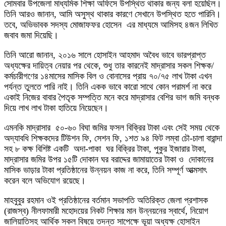
সোমবার উপজেলা মাধ্যমিক শিক্ষা অফিসে উপস্থিত থাকার জন্য বলা হয়েছিল।
তিনি আরও জানান, আমি অসুস্থ থাকার কারণে সেখানে উপস্থিত হতে পারিনি।
তবে, অভিভাবক সদস্য মোজাফফর হোসেন এর মাধ্যমে আমিসহ ৪জন লিখিত
জবাব জমা দিয়েছি।
তিনি আরো জানান, ২০১৬ সালে হোসাইন আহমাদ অবৈধ ভাবে ভারপ্রাপ্ত
অধ্যক্ষের দায়িত্ব নেয়ার পর থেকে, শুধু তার কারনেই মাদ্রাসার সকল শিক্ষক/
কর্মচারীগণের ১৪মাসের মাসিক বিল ও বোনাসের প্রায় ৭০/৭৫ লাখ টাকা এখন
পর্যন্ত তুলতে পারি নাই। তিনি একক ভাবে কারো সাথে কোন পরামর্শ না করে
একাই নিজের বাবার পৈতৃক সম্পত্তি মনে করে মাদ্রাসার বেশির ভাগ জমি বন্ধক
দিয়ে লাখ লাখ টাকা হাতিয়ে নিয়েছেন।
এমনকি মাদ্রাসার ৫০-৬০ বিঘা জমির ফসল বিক্রির টাকা এবং সেই সময় থেকে
অদ্যাবধি শিক্ষকদের টিউশন ফি, সেশন ফি, ১শত ৯৪ ফিট লম্বা চৌ-চালা বারান্দা
সহ ৮ কক্ষ বিশিষ্ট একটি অদা-পাকা ঘর বিক্রির টাকা, পুকুর ইজারার টাকা,
মাদ্রাসার জমির উপর ১৫টি দোকান ঘর বরাদ্দের জামায়াতের টাকা ও দোকানের
মাসিক ভাড়ার টাকা প্রতিষ্ঠানের উন্নয়ন কাজ না করে, তিনি সম্পূর্ণ আত্মসাৎ
করেন বলে অভিযোগ রয়েছে।
মাহবুবুর রহমান ওই প্রতিষ্ঠানের বর্তমান সভাপতি অতিরিক্ত জেলা প্রশাসক
(রাজস্ব) নীলফামারী মহোদয়ের নিকট শিক্ষার মান উন্নয়নের স্বার্থে, নিয়োগ
জালিয়াতিসহ আর্থিক সকল বিষয়ে তদন্ত সাপেক্ষে ভূয়া অধ্যক্ষ হোসাইন