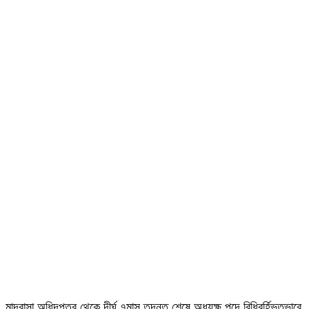
মাদ্রাসা অধিদপ্তর থেকে দীর্ঘ ৭মাস তদন্ত শেষে অধ্যক্ষ পদে বিধিবর্হিভূতভাবে