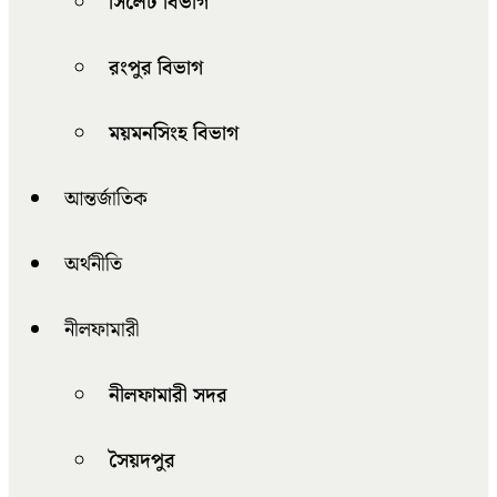
সিলেট বিভাগ
রংপুর বিভাগ
ময়মনসিংহ বিভাগ
আন্তর্জাতিক
অর্থনীতি
নীলফামারী
নীলফামারী সদর
সৈয়দপুর