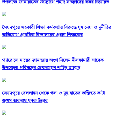
উপলক্ষে জামায়াতের উদ্যোগে শহীদ সাজ্জাদের কবর জিয়ারত
সৈয়দপুরে সহকারী শিক্ষা কর্মকর্তার বিরুদ্ধে ঘুষ নেয়া ও দূর্নীতির
অভিযোগ প্রাথমিক বিদ্যালয়ের প্রধান শিক্ষকের
প্যারোলে মায়ের জানাজায় অংশ নিলেন নীলফামারী সাবেক
উপজেলা পরিষদের চেয়ারম্যান শাহিদ মাহমুদ
সৈয়দপুরে রেললাইন থেকে গলা ও দুই হাতের কব্জিতে কাটা
জখম অবস্থায় যুবক উদ্ধার