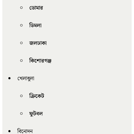
ডোমার
ডিমলা
জলঢাকা
কিশোরগঞ্জ
খেলাধুলা
ক্রিকেট
ফুটবল
বিনোদন