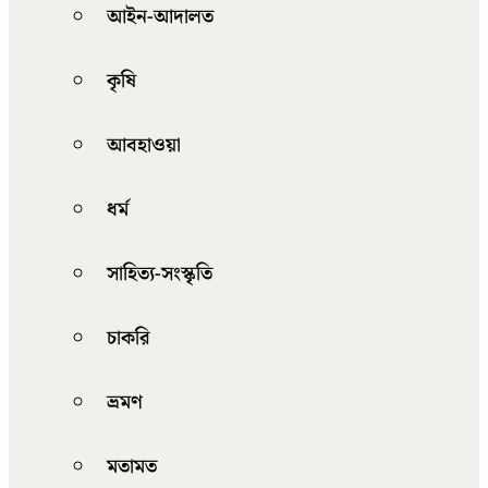
আইন-আদালত
কৃষি
আবহাওয়া
ধর্ম
সাহিত্য-সংস্কৃতি
চাকরি
ভ্রমণ
মতামত