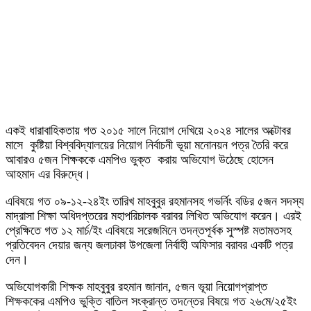
একই ধারাবাহিকতায় গত ২০১৫ সালে নিয়োগ দেখিয়ে ২০২৪ সালের অক্টোবর
মাসে কুষ্টিয়া বিশ্ববিদ্যালয়ের নিয়োগ নির্বাচনী ভূয়া মনোনয়ন পত্র তৈরি করে
আবারও ৫জন শিক্ষককে এমপিও ভুক্ত করায় অভিযোগ উঠেছে হোসেন
আহমাদ এর বিরুদ্ধে।
এবিষয়ে গত ০৯-১২-২৪ইং তারিখ মাহবুবুর রহমানসহ গভর্নিং বডির ৫জন সদস্য
মাদ্রাসা শিক্ষা অধিদপ্তরের মহাপরিচালক বরাবর লিখিত অভিযোগ করেন। এরই
প্রেক্ষিতে গত ১২ মার্চ/ইং এবিষয়ে সরেজমিনে তদন্তপূর্বক সুস্পষ্ট মতামতসহ
প্রতিবেদন দেয়ার জন্য জলঢাকা উপজেলা নির্বাহী অফিসার বরাবর একটি পত্র
দেন।
অভিযোগকারী শিক্ষক মাহবুবুর রহমান জানান, ৫জন ভূয়া নিয়োগপ্রাপ্ত
শিক্ষককের এমপিও ভুক্তি বাতিল সংক্রান্ত তদন্তের বিষয়ে গত ২৬মে/২৫ইং