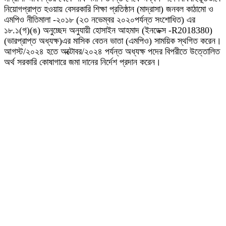
নিয়োগপ্রাপ্ত হওয়ায় বেসরকারি শিক্ষা প্রতিষ্ঠান (মাদ্রাসা) জনবল কাঠামো ও
এমপিও নীতিমালা -২০১৮ (২৩ নভেম্বর ২০২০পর্যন্ত সংশোধিত) এর
১৮.১(গ)(ঙ) অনুচ্ছেদ অনুযায়ী হোসাইন আহমাদ (ইনডেক্স -R2018380)
(ভারপ্রাপ্ত অধ্যক্ষ)এর মাসিক বেতন ভাতা (এমপিও) সাময়িক স্থগিত করেন।
আগস্ট/২০২৪ হতে অক্টোবর/২০২৪ পর্যন্ত অধ্যক্ষ পদের বিপরীতে উত্তোলিত
অর্থ সরকারি কোষাগারে জমা দানের নির্দেশ প্রদান করেন।