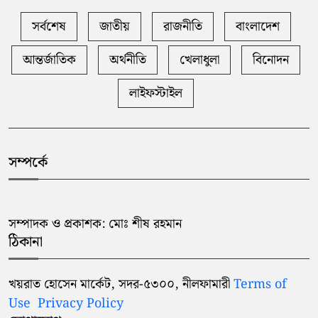
আন্তর্জাতিক শিক্ষা নেতৃত্বের সম্মাননা
সর্বশেষ
জাতীয়
রাজনীতি
বাংলাদেশ
৫
পেলেন সৈয়দপুর ক্যান্টনমেন্ট
আন্তর্জাতিক
অর্থনীতি
খেলাধুলা
বিনোদন
নীলফামারীতে পরিবেশ সচেতনতায়
৬
‘ক্লাইমেট ক্যাম্প’ অনুষ্ঠিত
লাইফস্টাইল
নীলফামারীতে নানা আয়োজনে জুলাই
৭
গণঅভ্যুত্থান দিবস পালিত
সম্পর্কে
সৈয়দপুরে জুলাই গণঅভ্যুত্থানের
৮
দ্বিতীয় বার্ষিকী উপলক্ষে জামায়াতের
সম্পাদক ও প্রকাশক: মোঃ শীষ রহমান
উদ্যোগে শহীদ সাজ্জাদের কবর
ঠিকানা
জিয়ারত
খয়রাত হোসেন মার্কেট, সদর-৫৩০০, নীলফামারী
Terms of
সৈয়দপুরে সহকারী শিক্ষা কর্মকর্তার
Use
Privacy Policy
৯
বিরুদ্ধে ঘুষ নেয়া ও দূর্নীতির অভিযোগ