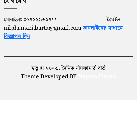
যোগাযোগ
প্রাথমিক বিদ্যালয়ের প্রধান শিক্ষকের
প্যারোলে মায়ের জানাজায় অংশ
মোবাইলঃ ০১৭১২৬৬৯৭৭৭ ইমেইল:
১০
নিলেন নীলফামারী সাবেক উপজেলা
nilphamari.barta@gmail.com
অনলাইনের মাধ্যমে
পরিষদের চেয়ারম্যান শাহিদ মাহমুদ
বিজ্ঞাপন দিন
স্বত্ত্ব © ২০২৬. দৈনিক নীলফামারী বার্তা
Theme Developed BY
Nayem Hasan