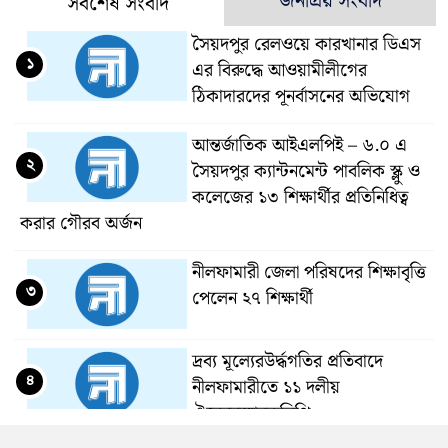
জনপ্রিয় সংবাদ
সবশেষ সংবাদ
সৈয়দপুর রেলওয়ে কারখানার ডিএস
১
এর বিরুদ্ধে আওয়ামীলীগের
ঠিকাদারদের পূনর্বাসনের অভিযোগ
আন্তর্জাতিক আইএলপিই – ৬.০ এ
২
সৈয়দপুর ক্যান্টনমেন্ট পাবলিক স্ক্লু ও
কলেজের ১৩ শিক্ষার্থীর প্রতিনিধিত্ব
করার গৌরব অর্জন
নীলফামারী জেলা পরিষদের শিক্ষাবৃত্তি
৩
পেলেন ২৭ শিক্ষার্থী
দ্রব্য মূল্যেরউর্দ্ধগতির প্রতিবাদে
৪
নীলফামারীতে ১১ দলীয়
ঐক্যেরস্মারকলিপি