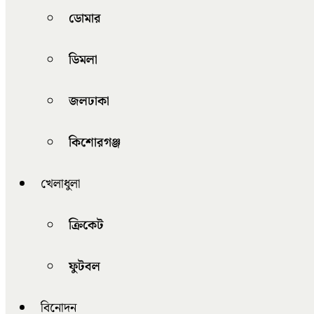
ডোমার
ডিমলা
জলঢাকা
কিশোরগঞ্জ
খেলাধুলা
ক্রিকেট
ফুটবল
বিনোদন