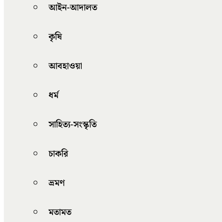
আইন-আদালত
কৃষি
আবহাওয়া
ধর্ম
সাহিত্য-সংস্কৃতি
চাকরি
ভ্রমণ
মতামত