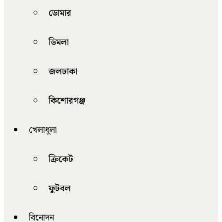
ডোমার
ডিমলা
জলঢাকা
কিশোরগঞ্জ
খেলাধুলা
ক্রিকেট
ফুটবল
বিনোদন