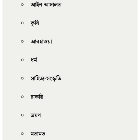
আইন-আদালত
কৃষি
আবহাওয়া
ধর্ম
সাহিত্য-সংস্কৃতি
চাকরি
ভ্রমণ
মতামত