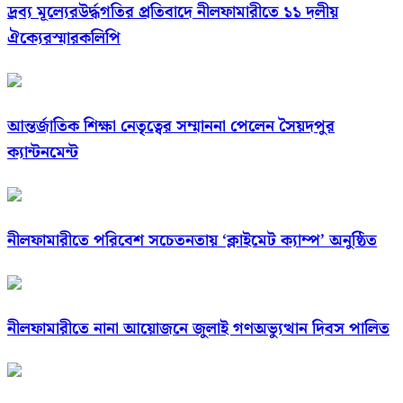
দ্রব্য মূল্যেরউর্দ্ধগতির প্রতিবাদে নীলফামারীতে ১১ দলীয়
ঐক্যেরস্মারকলিপি
আন্তর্জাতিক শিক্ষা নেতৃত্বের সম্মাননা পেলেন সৈয়দপুর
ক্যান্টনমেন্ট
নীলফামারীতে পরিবেশ সচেতনতায় ‘ক্লাইমেট ক্যাম্প’ অনুষ্ঠিত
নীলফামারীতে নানা আয়োজনে জুলাই গণঅভ্যুত্থান দিবস পালিত