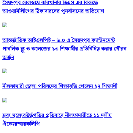
সৈয়দপুর রেলওয়ে কারখানার ডিএস এর বিরুদ্ধে
আওয়ামীলীগের ঠিকাদারদের পূনর্বাসনের অভিযোগ
আন্তর্জাতিক আইএলপিই – ৬.০ এ সৈয়দপুর ক্যান্টনমেন্ট
পাবলিক স্ক্লু ও কলেজের ১৩ শিক্ষার্থীর প্রতিনিধিত্ব করার গৌরব
অর্জন
নীলফামারী জেলা পরিষদের শিক্ষাবৃত্তি পেলেন ২৭ শিক্ষার্থী
দ্রব্য মূল্যেরউর্দ্ধগতির প্রতিবাদে নীলফামারীতে ১১ দলীয়
ঐক্যেরস্মারকলিপি