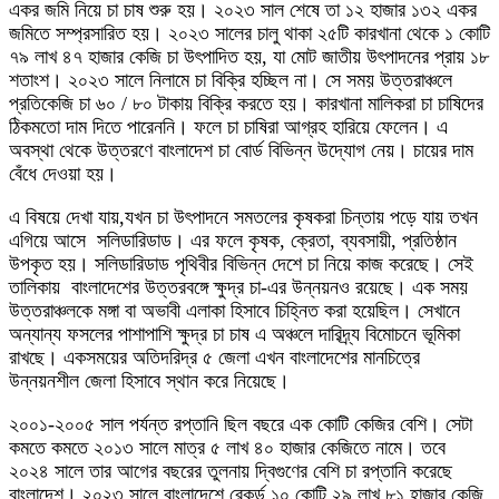
একর জমি নিয়ে চা চাষ শুরু হয়। ২০২৩ সাল শেষে তা ১২ হাজার ১৩২ একর
জমিতে সম্প্রসারিত হয়। ২০২৩ সালের চালু থাকা ২৫টি কারখানা থেকে ১ কোটি
৭৯ লাখ ৪৭ হাজার কেজি চা উৎপাদিত হয়, যা মোট জাতীয় উৎপাদনের প্রায় ১৮
শতাংশ। ২০২৩ সালে নিলামে চা বিক্রি হচ্ছিল না। সে সময় উত্তরাঞ্চলে
প্রতিকেজি চা ৬০ / ৮০ টাকায় বিক্রি করতে হয়। কারখানা মালিকরা চা চাষিদের
ঠিকমতো দাম দিতে পারেননি। ফলে চা চাষিরা আগ্রহ হারিয়ে ফেলেন। এ
অবস্থা থেকে উত্তরণে বাংলাদেশ চা বোর্ড বিভিন্ন উদ্যোগ নেয়। চায়ের দাম
বেঁধে দেওয়া হয়।
এ বিষয়ে দেখা যায়,যখন চা উৎপাদনে সমতলের কৃষকরা চিন্তায় পড়ে যায় তখন
এগিয়ে আসে সলিডারিডাড। এর ফলে কৃষক, ক্রেতা, ব্যবসায়ী, প্রতিষ্ঠান
উপকৃত হয়। সলিডারিডাড পৃথিবীর বিভিন্ন দেশে চা নিয়ে কাজ করেছে। সেই
তালিকায় বাংলাদেশের উত্তরবঙ্গে ক্ষুদ্র চা-এর উন্নয়নও রয়েছে। এক সময়
উত্তরাঞ্চলকে মঙ্গা বা অভাবী এলাকা হিসাবে চিহ্নিত করা হয়েছিল। সেখানে
অন্যান্য ফসলের পাশাপাশি ক্ষুদ্র চা চাষ এ অঞ্চলে দারিদ্র্য বিমোচনে ভূমিকা
রাখছে। একসময়ের অতিদরিদ্র ৫ জেলা এখন বাংলাদেশের মানচিত্রে
উন্নয়নশীল জেলা হিসাবে স্থান করে নিয়েছে।
২০০১-২০০৫ সাল পর্যন্ত রপ্তানি ছিল বছরে এক কোটি কেজির বেশি। সেটা
কমতে কমতে ২০১৩ সালে মাত্র ৫ লাখ ৪০ হাজার কেজিতে নামে। তবে
২০২৪ সালে তার আগের বছরের তুলনায় দ্বিগুণের বেশি চা রপ্তানি করেছে
বাংলাদেশ। ২০২৩ সালে বাংলাদেশে রেকর্ড ১০ কোটি ২৯ লাখ ৮১ হাজার কেজি