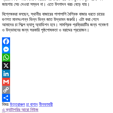
জায়গায় সেচ দেওয়া সম্ভব না। এতে উৎপাদন খরচ বেড়ে যায়।
বিশ্লেষকরা বলছেন, স্থানীয় বাজারের পাশাপাশি বৈশ্বিক বাজার ধরতে চায়ের
গুণগত মানস¤পন্ন ভিন্ন ভিন্ন জাত উদ্ভাবন জরুরি। এটা করা গেলে
আমাদের চা শিল্পে ভ্যালু অ্যাডিশন হবে। সামগ্রিক প্রক্রিয়াটির জন্য গবেষণা
ও উদ্ভাবনের জন্য সরকারি পৃষ্ঠপোষকতা ও বরাদ্দের প্রয়োজন।
Facebook
Messenger
WhatsApp
X
LinkedIn
Gmail
Copy
বিষয়
উত্তরাঞ্চল
চা বাগান
নীলফামারী
Link
Share
এ ক্যাটাগরির আরো নিউজ