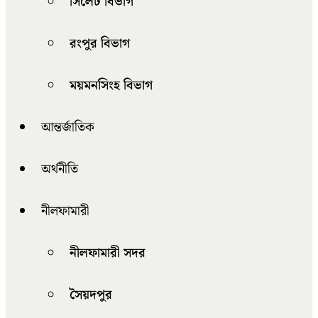
সিলেট বিভাগ
রংপুর বিভাগ
ময়মনসিংহ বিভাগ
আন্তর্জাতিক
অর্থনীতি
নীলফামারী
নীলফামারী সদর
সৈয়দপুর