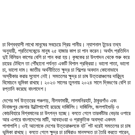
চা বিশ্বব্যাপী লাখো মানুষের সবচেয়ে প্রিয় পানীয়। ন্যাশনাল টুডের তথ্য
অনুযায়ী, প্রতিসেকেন্ডে মানুষ ২৫ হাজার কাপ চা পান করেন। অর্থাৎ প্রতিদিন
দুই বিলিয়ন কাপের বেশি চা পান করা হয়। কৃষকের চা উৎপাদন থেকে শুরু করে
চায়ের টেবিলে তা পৌঁছানো পর্যন্ত একটি বিশাল প্রক্রিয়া। ভালো পাতা, ভালো
চা, ভালো দাম। জাতীয় অর্থনীতিতে ক্ষুদ্র চা শিল্পের অবদান কোনোভাবে
অস্বীকার করার সুযোগ নেই। সমতলের ক্ষুদ্র চা চাষ উত্তরাঞ্চলের দারিদ্র্য
বিমোচনে ভূমিকা রাখছে। ২০২৩ সালের তুলনায় ২০২৪ সালে দ্বিগুণের বেশি চা
রপ্তানি করেছে বাংলাদেশ।
দেশের সর্ব উত্তরের পঞ্চগড়, নীলফামারী, লালমনিরহাট, ঠাকুরগাঁও এবং
দিনাজপুর জেলার উল্টোপাশেই রয়েছে দার্জিলিং। দার্জিলিং, জলপাইগুড়ি ও
কোচবিহারে বিশ্বমানের চা উৎপন্ন হচ্ছে। বলতে গেলে তারকাঁটার বেড়ার ওপারে
আর এপারে বাংলাদেশের মাটি, আবহাওয়া ও প্রাকৃতিক অবস্থা একদম
পাশাপাশি। ওই আলোকে দেশের উত্তরাঞ্চলকে হট¯পট ধরেই সমতলের চা চাষ
ভূমিকা রাখছে। বলতে গেলে ক্ষুদ্র চা চাষিরাও মানসম্মত চা তৈরি করতে পারেন,