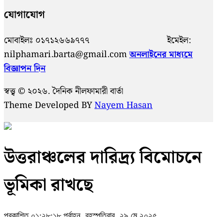
যোগাযোগ
মোবাইলঃ ০১৭১২৬৬৯৭৭৭ ইমেইল:
nilphamari.barta@gmail.com
অনলাইনের মাধ্যমে
বিজ্ঞাপন দিন
স্বত্ত্ব © ২০২৬. দৈনিক নীলফামারী বার্তা
Theme Developed BY
Nayem Hasan
উত্তরাঞ্চলের দারিদ্র্য বিমোচনে
ভূমিকা রাখছে
প্রকাশিত ০১:২৮:১৮ পূর্বাহ্ন, বৃহস্পতিবার, ২৯ মে ২০২৫