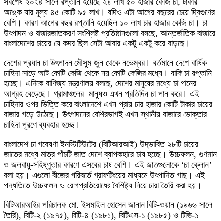
সবশেষ ২০২৪ সালে রপ্তানি হয়েছে ২৪ লাখ ৫০ হাজার কেজি চা, টাকার
অঙ্কে যার মূল্য ৪৫ কোটি ৯৫ লাখ। যদিও এটা আগের বছরের চেয়ে দ্বিগুণের
বেশি। কারণ আগের বছর রপ্তানি হয়েছিল ১০ লাখ চার হাজার কেজি চা। চা
উৎপাদন ও বাজারজাতকরণ সংশ্লিষ্ট প্রতিষ্ঠানগুলো বলছে, আন্তর্জাতিক বাজারে
বাংলাদেশের চায়ের যে কদর ছিল সেটা আবার একটু একটু করে বাড়ছে।
দেশের প্রধান চা উৎপাদন মৌসুম জুন থেকে নভেম্বর। বর্তমানে দেশে বার্ষিক
চাহিদা সাড়ে আট কোটি কেজি থেকে নয় কোটি কেজির মধ্যে। বাকি চা রপ্তানি
হচ্ছে। এদিকে বাণিজ্য মন্ত্রণালয় বলছে, দেশের মানুষের মধ্যে চা পানের
আগ্রহ বেড়েছে। গ্রামাঞ্চলের মানুষও এখন প্রতিদিন চা পান করে। এই
চাহিদার ওপর ভিত্তি করে বাংলাদেশে এখন প্রায় চার হাজার কোটি টাকার চায়ের
বাজার গড়ে উঠেছে। উৎপাদনের বেশিরভাগই এখন স্থানীয় বাজারে ভোক্তার
চাহিদা পূরণে ব্যবহার হচ্ছে।
বাংলাদেশ চা গবেষণা ইনস্টিটিউটের (বিটিআরআই) উদ্ভাবিত ২৮টি চায়ের
জাতের মধ্যে মাত্র পাঁচটি জাত দেশে ব্যাপকহারে চাষ হচ্ছে। উচ্চফলন, গুণমান
ও জলবায়ু-সহিষ্ণুতার কারণে এসবের চাষ বেশি। এই জাতগুলোকে ‘চা ক্লোন’
বলা হয়। এগুলো বীজের পরিবর্তে গ্রাফটিংয়ের মাধ্যমে উৎপাদিত গাছ। এই
পদ্ধতিতে উচ্চফলন ও রোগপ্রতিরোধের বৈশিষ্ট্য নিয়ে চারা তৈরি করা হয়।
বিটিআরআইর পরিচালক মো. ইসমাইল হোসেন জানান বিটি-ওয়ান (১৯৬৬ সালে
তৈরি), বিটি-২ (১৯৭৫), বিটি-৪ (১৯৮১), বিটিএস-১ (১৯৮৫) ও টিভি-১