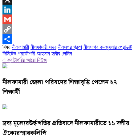
X
LinkedIn
Gmail
Copy
বিষয়
নীলফামারী
নীলফামারী সদর
নীলসগর গ্রুপ
নীলসাগর কনজ্যুমার প্রোডাক্ট
Link
Share
লিমিটেড
প্রকৌশলী আহসান হাবীব লেলিন
এ ক্যাটাগরির আরো নিউজ
নীলফামারী জেলা পরিষদের শিক্ষাবৃত্তি পেলেন ২৭
শিক্ষার্থী
দ্রব্য মূল্যেরউর্দ্ধগতির প্রতিবাদে নীলফামারীতে ১১ দলীয়
ঐক্যেরস্মারকলিপি