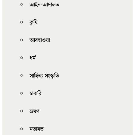
আইন-আদালত
কৃষি
আবহাওয়া
ধর্ম
সাহিত্য-সংস্কৃতি
চাকরি
ভ্রমণ
মতামত