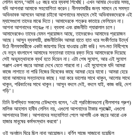
লেলিন বলেন,‘আমি ২৫ বছর ধরে ব্যবসা শিখেছি। এখন আমার দেওয়ার সময়,
যদি আপনারা আমাকে সহযোগিতা করেন। নীলফামারীর জন্য সামনে যে সমস্ত
অভিভাবক আসবেন আমরা চাইবো আপনাদের মাধ্যমে সেই অভিবাবকদেরকে এই
ম্যাসেগুলো তাদের মাঝে দিতে। আমাদেরকে শত্রুর কাতারে ফেলিয়েন না।
আপনা আপনাদের শত্রæ না। ব্যবসা এবং রাজনীতি প্যারালাল চলে।
আমাদেরকেও তাদের যেমন প্রয়োজন আছে, তাদেরকেও আমাদের প্রয়োজন
আছে। আসুন ব্যবসায়ী, রাজনীতিবিদ আমরা হাতে হাত ধরে সংকীর্ণতার উর্দ্ধে
উঠে নীলফামারীকে একটা জায়গায় নিয়ে যাওয়ার চেষ্টা করি। দল-মত নির্বিশেষে
যে নতুন বাংলাদেশ আমাদের সন্তানরা তাদের রক্ত দিয়ে আমাদেরকে দিয়েছে
সেই অভ্যুত্থানকে ব্যর্থ হতে দিয়েন না। এটা শেষ সুযোগ, আর এই সুযোগ
পঞ্জাশ একশ বছরে আমরা দেখে যেতে পারবো না। এই সুযোগকে যদি আমরা
কাজে লাগাতে না পারি নিজের বিবেকের কাছে আমরা হেরে যাবো। আমরা হেরে
যাবো আমাদের সন্তানদের কাছে। দয়া করে ভালোর সাথে থাকুন, আলোর সাথে
থাকুন, পরিবর্তনের সাথে থাকুন। আসুন বদলে দেই, বদলে যাই, কাজ করি, দেশ
গড়ি’।
তিনি উপস্থিত সকলের উেেদ্দশ্যে বলেন, ‘এই প্রতিষ্ঠানগুলো (নীলসাগর গ্রুপ)
মালিক আহসান হাবীব লেলিন নয়, এগুলো আপনাদের টাকার প্রজেক্ট, এগুলো
আপনাদের টাকা। আপনাদের সহযোগিতা পেলে আগামী এক বছরে আরো এক
হাজার মানুষের কর্মসংস্থান করবো’।
ওই অনুষ্ঠান ঘিরে ছিল নানা আয়োজন। বর্ণিল সাজে সাজানো হয়েছিল