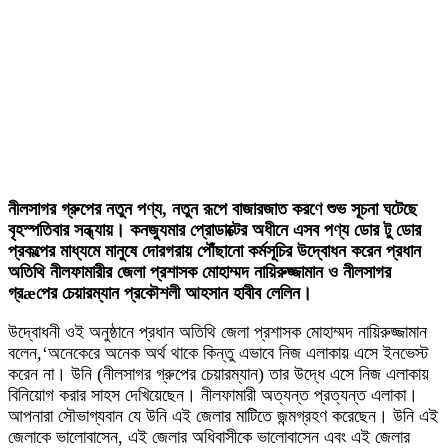
নীলসাগর গ্রুপের নতুন পণ্য, নতুন রূপে বাজারজাত করণে শুভ সূচনা ঘটেছে
বৃহস্পতিবার সন্ধ্যায়। কনজ্যুমার প্রোডাক্টের অধীনে এসব পণ্য ডোর টু ডোর
প্রকল্পের মাধ্যমে মানুষে দোরগরায় পৌঁছানো কর্মসূচির উদ্বোধন করেন প্রধান
অতিথি নীলফামারীর জেলা প্রশাসক মোহাম্মদ নায়িরুজ্জামান ও নীলসাগর
গ্রæপের চেয়ারম্যান প্রকৌশলী আহসান হাবীব লেলিন।
উদ্বোধনী ওই অনুষ্ঠানে প্রধান অতিথি জেলা প্রশাসক মোহাম্মদ নায়িরুজ্জামান
বলেন,‘অনেকেরে অনেক অর্থ থাকে কিন্তু এভাবে নিজ এলাকায় এসে ইনভেস্ট
করেন না। উনি (নীলসাগর গ্রুপের চেয়ারম্যান) তার উদ্ধে এসে নিজ এলাকায়
বিনিয়োগ করার সাহস দেখিয়েছেন। নীলফামারী অত্যন্ত প্রত্যন্ত এলাকা।
আপনারা সৌভাগ্যবান যে উনি এই জেলার মাটিতে জন্মগ্রহণ করেছেন। উনি এই
জেলাকে ভালোবাসেন, এই জেলার অধিবাসীকে ভালোবাসেন এবং এই জেলার