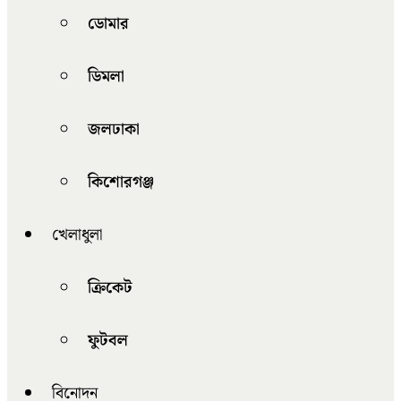
ডোমার
ডিমলা
জলঢাকা
কিশোরগঞ্জ
খেলাধুলা
ক্রিকেট
ফুটবল
বিনোদন