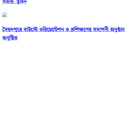
সভায়- তুহিন
সৈয়দপুরে বাউস্টে ওরিয়েন্টেশন ও প্রশিক্ষণের সমাপনী অনুষ্ঠান
অনুষ্ঠিত