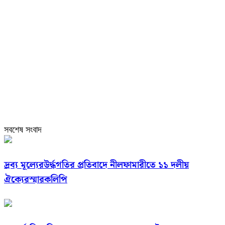
সবশেষ সংবাদ
দ্রব্য মূল্যেরউর্দ্ধগতির প্রতিবাদে নীলফামারীতে ১১ দলীয়
ঐক্যেরস্মারকলিপি