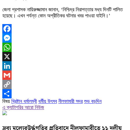
জেলা প্রশাসক নায়িরুজ্জামান জানান, ‘নিশ্চিদ্র নিরাপত্তার মধ্য দিনটি পালিত
হয়েছে। এখন পর্যন্ত কোন অপ্রীতিকর ঘটনার খবর পাওয়া যাইনি।’
Facebook
Messenger
WhatsApp
X
LinkedIn
Gmail
Copy
বিষয়
খ্রিষ্টান ধর্মালম্বী
ধর্মীয় উৎসব
নীলফামারী সদর
শুভ বড়দিন
Link
Share
এ ক্যাটাগরির আরো নিউজ
দ্রব্য মূল্যেরউর্দ্ধগতির প্রতিবাদে নীলফামারীতে ১১ দলীয়