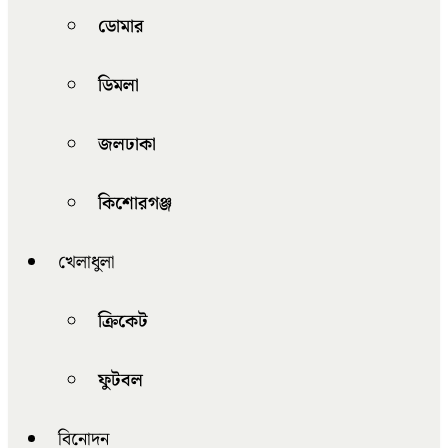
ডোমার
ডিমলা
জলঢাকা
কিশোরগঞ্জ
খেলাধুলা
ক্রিকেট
ফুটবল
বিনোদন