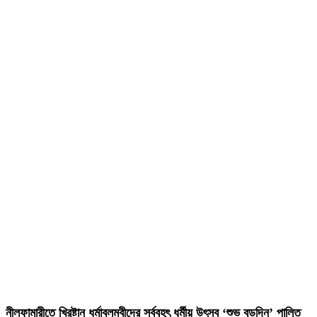
নীলফামারীতে খ্রিষ্টান ধর্মাবলম্বীদের সর্ববৃহৎ ধর্মীয় উৎসব ‘শুভ বড়দিন’ পালিত