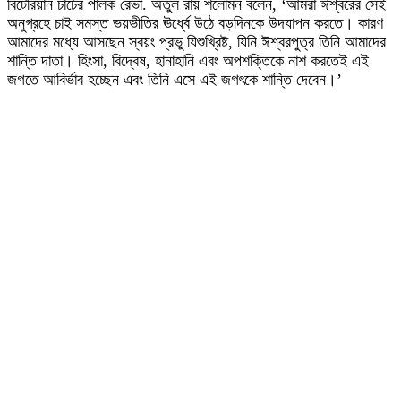
বিটেরিয়ান চার্চের পালক রেভা. অতুল রায় শলোমন বলেন, ‘আমরা ঈশ্বরের সেই
অনুগ্রহে চাই সমস্ত ভয়ভীতির ঊর্ধ্বে উঠে বড়দিনকে উদযাপন করতে। কারণ
আমাদের মধ্যে আসছেন স্বয়ং প্রভু যিশুখ্রিষ্ট, যিনি ঈশ্বরপুত্র তিনি আমাদের
শান্তি দাতা। হিংসা, বিদ্বেষ, হানাহানি এবং অপশক্তিকে নাশ করতেই এই
জগতে আবির্ভাব হচ্ছেন এবং তিনি এসে এই জগৎকে শান্তি দেবেন।’