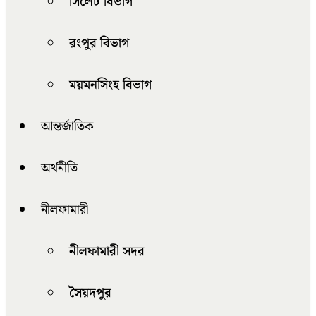
সিলেট বিভাগ
রংপুর বিভাগ
ময়মনসিংহ বিভাগ
আন্তর্জাতিক
অর্থনীতি
নীলফামারী
নীলফামারী সদর
সৈয়দপুর