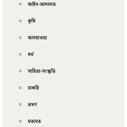
আইন-আদালত
কৃষি
আবহাওয়া
ধর্ম
সাহিত্য-সংস্কৃতি
চাকরি
ভ্রমণ
মতামত