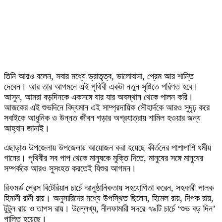
তিনি আরও বলেন, সবার মধ্যে ভ্রাতৃত্ব, ভালোবাসা, প্রেম আর শান্তি
দেবেন। আর তার আগমনে এই পৃথিবী একটা নতুন সৃষ্টিতে পরিণত হবে।
আসুন, আমরা বড়দিনকে একসঙ্গে যার যার অবস্থান থেকে পালন করি।
আজকের এই শুভদিনে বিদ্যমান এই সাম্প্রদায়িক সৌহার্দকে আরও সুদৃঢ় করে
সবাইকে আধুনিক ও উন্নত জীবন গড়ার অগ্রযাত্রায় শামিল হওয়ার জন্য
আহ্বান জানাই।
এছাড়াও উপজেলায় উপজেলায় আয়োজন করা হয়েছে কীর্তনের পাশাপাশি ধর্মীয়
গানের। পৃথিবীর সব পাপ থেকে মানুষকে মুক্তি দিতে, মানুষের সঙ্গে মানুষের
সম্পর্ককে আরও সুসংহত করতেই যিশুর আগমন।
রিফমর্ড প্রেস বিটেরিয়ান চার্চে আনুষ্ঠানিকতায় সহযোগিতা করেন, সহকারী পালক
হিমানী রানী রায়। অনুসারিদের মধ্যে উপস্থিত ছিলেন, হিমেল রায়, দিপক রায়,
টুটুল রায় ও তাপস রায়। উল্লেখ্য, নীলফামারী সদরে ৭৯টি চার্চে ‘শুভ বড় দিন’
পালিত হয়েছে।