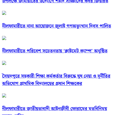
উপলক্ষে জামায়াতের উদ্যোগে শহীদ সাজ্জাদের কবর জিয়ারত
নীলফামারীতে নানা আয়োজনে জুলাই গণঅভ্যুত্থান দিবস পালিত
নীলফামারীতে পরিবেশ সচেতনতায় ‘ক্লাইমেট ক্যাম্প’ অনুষ্ঠিত
সৈয়দপুরে সহকারী শিক্ষা কর্মকর্তার বিরুদ্ধে ঘুষ নেয়া ও দূর্নীতির
অভিযোগ প্রাথমিক বিদ্যালয়ের প্রধান শিক্ষকের
নীলফামারীতে জাতীয়তাবাদী আইনজীবী ফোরামের মতবিনিময়