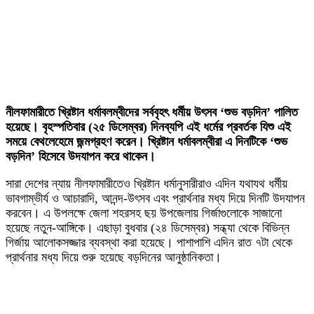
নীলফামারীতে খ্রিষ্টান ধর্মাবলম্বীদের সর্ববৃহৎ ধর্মীয় উৎসব ‘শুভ বড়দিন’ পালিত
হয়েছে। বৃহস্পতিবার (২৫ ডিসেম্বর) দিনব্যপি এই ধর্মের প্রবর্তক যিশু এই
সময়ে বেথলেহেমে জন্মগ্রহণ করেন। খ্রিষ্টান ধর্মাবলম্বীরা এ দিনটিকে ‘শুভ
বড়দিন’ হিসেবে উদযাপন করে থাকেন।
সারা দেশের ন্যায় নীলফামারীতেও খ্রিষ্টান ধর্মানুসারীরাও এদিন যথাযথ ধর্মীয়
ভাবগাম্ভীর্য ও আচারাদি, আনন্দ-উৎসব এবং প্রার্থনার মধ্য দিয়ে দিনটি উদযাপন
করবেন। এ উপলক্ষে জেলা শহরসহ ছয় উপজেলায় গির্জাগুলোকে সাজানো
হয়েছে নতুন-আঙ্গিকে। এছাড়া বুধবার (২৪ ডিসেম্বর) সন্ধ্যা থেকে বিভিন্ন
গির্জায় আলোকসজ্জার ব্যবস্থা করা হয়েছে। পাশাপাশি এদিন রাত ৭টা থেকে
প্রার্থনার মধ্য দিয়ে শুরু হয়েছে বড়দিনের আনুষ্ঠানিকতা।