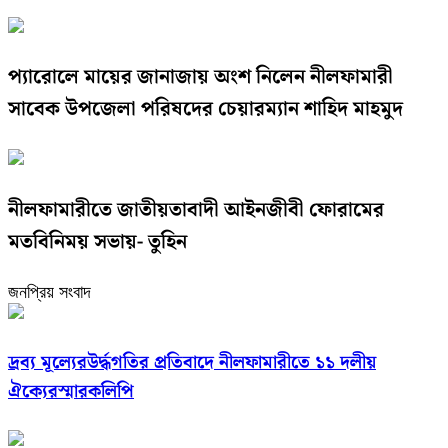
প্যারোলে মায়ের জানাজায় অংশ নিলেন নীলফামারী
সাবেক উপজেলা পরিষদের চেয়ারম্যান শাহিদ মাহমুদ
নীলফামারীতে জাতীয়তাবাদী আইনজীবী ফোরামের
মতবিনিময় সভায়- তুহিন
জনপ্রিয় সংবাদ
দ্রব্য মূল্যেরউর্দ্ধগতির প্রতিবাদে নীলফামারীতে ১১ দলীয়
ঐক্যেরস্মারকলিপি