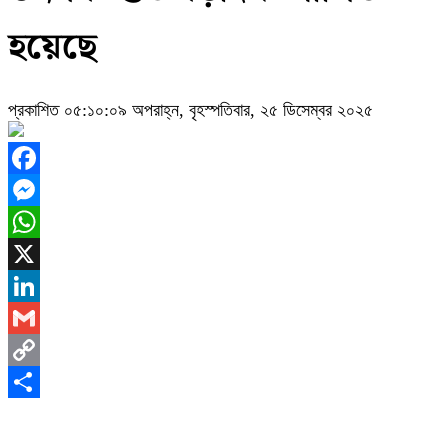
হয়েছে
প্রকাশিত ০৫:১০:০৯ অপরাহ্ন, বৃহস্পতিবার, ২৫ ডিসেম্বর ২০২৫
Facebook
Messenger
WhatsApp
X
LinkedIn
Gmail
Copy
Link
Share