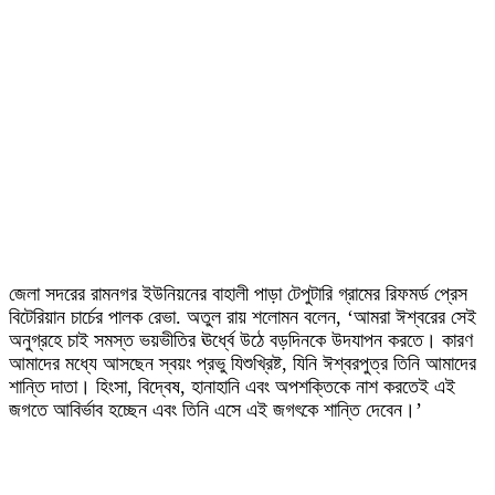
জেলা সদরের রামনগর ইউনিয়নের বাহালী পাড়া টেপুটারি গ্রামের রিফমর্ড প্রেস
বিটেরিয়ান চার্চের পালক রেভা. অতুল রায় শলোমন বলেন, ‘আমরা ঈশ্বরের সেই
অনুগ্রহে চাই সমস্ত ভয়ভীতির ঊর্ধ্বে উঠে বড়দিনকে উদযাপন করতে। কারণ
আমাদের মধ্যে আসছেন স্বয়ং প্রভু যিশুখ্রিষ্ট, যিনি ঈশ্বরপুত্র তিনি আমাদের
শান্তি দাতা। হিংসা, বিদ্বেষ, হানাহানি এবং অপশক্তিকে নাশ করতেই এই
জগতে আবির্ভাব হচ্ছেন এবং তিনি এসে এই জগৎকে শান্তি দেবেন।’